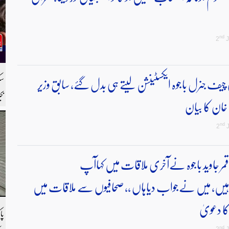
nd
2
J
ی چیف جنرل باجوہ ایکسٹینشن لیتے ہی بدل گئے، سابق وزیر
بج
خان کا بیان
را
لی
nd
2
J
ر جاوید باجوہ نےآخری ملاقات میں کہاآپ
ں، میں نےجواب دیاہاں ،، صحافیوں سے ملاقات میں
ا دعویٰ
پا
nd