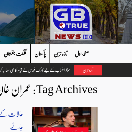
صفحۂ اول
تازہ ترین
پاکستان
گلگت بلتستان
تازہ ترین
Tag Archives:
عمران خا
حالات کے ذم
جائے