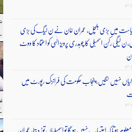
th
6
J
ضل
یاست میں بڑی ہلچل، عمران خان نے ن لیگ کی بڑی
سے
ن لیگی رکن اسمبلی کا چوہدری پرویز الٰہی کو اعتماد کا ووٹ
سے
ان
ہم
th
6
J
ران کو 4 گولیاں نہیں لگیں، پنجاب حکومت کی فرانزک رپورٹ میں
ات
ڈپ
rd
3
J
کے
رپ
معلوم ہوتا کہ احتساب نہیں ہو گا تو اسمبلیاں توڑ دیتا، عمران