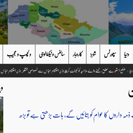
دنیا
سپورٹس
شوبز
کاروبار
سائنس و ٹیکنالوجی
دلچسپ و عجیب
ضلع استور سے تعلق رکھنے والے مزاحیہ کونٹینٹ کرییٹر وزیر احتشام عباس سے خصوصی گفتگو۔ وزیر احتشا
ن
وی
ہ داروں کا عوام کو بتائیں گے، بات بڑھتی ہے تو بڑھ