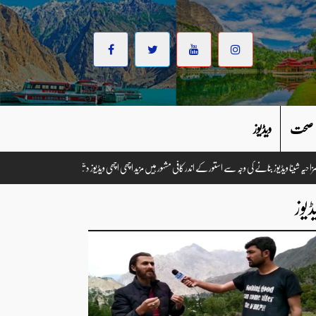
صحت
ویڈیوز
م عباس مزاحیہ شینا ویڈیوز بنانے کی وجہ سے استور کے اندر کافی مشہور ہیں مزید اچھی اچھی ویڈیوز دیکھنے کے لئے ہم
ڈیوز