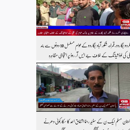
سکردو بگاردو ،قمراہ، شکور آباد بگاردو کےعوام مسلسل 10 دونوں سے بند
لی کی لوڈشیڈنگ کے خلاف جے ایس آر روڈ پر احتجاجی مظاہرہ
ولپنڈی سکردو روڑ ہر قسم کی ٹریفک کے لئے بند۔۔ مزید اپڈیٹس کے
ے ہمارے یوٹیوب چینل کو سبسکرائب کریں
کستان مسلم لیک ن کے سنئیر رہنما اشفاق احمد کا سکارکوئی دھرنے