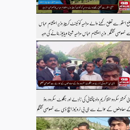
ع استور سے تعلق رکھنے والے مزاحیہ کونٹینٹ کرییٹر وزیر احتشام عباس
 خصوصی گفتگو۔ وزیر احتشام عباس مزاحیہ شینا ویڈیوز بنانے کی وجہ
 استور کے اندر کافی مشہور ہیں مزید اچھی اچھی ویڈیوز دیکھنے کے لئے
ارے یوٹیوب چینل کو سبسکرائب کریں
ٹی کمشنر سکردو حفظ کریم داد چقتائی کی زلزلے اور جگلوٹ سکردو روڈ
 معاوضوں کے حوالے سے جی بی ٹرو نیوز ایچ ڈی سے خصوصی گفتگو
ورٹر شیر افضل روندو