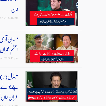
خان
an 23 5:46 pm
‘ سابق آرم
اعظم عمران 
an 23 5:11 pm
“جنرل(ر)قم
پلےبوائےہی
عمران خان ک