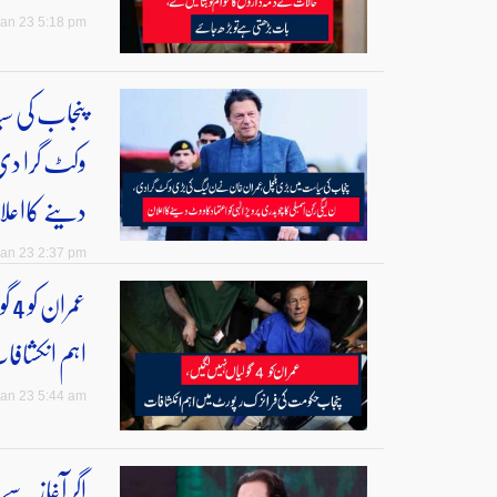
an 23 5:18 pm
پنجاب کی س
وکٹ گرا دی، 
دینے کااعل
an 23 2:37 pm
عم
اہم انکشاف
an 23 5:44 am
اگر آغاز سے 