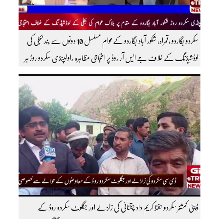
سکردو بگاردو ،قمراہ، شکور آباد بگاردو کےعوام مسلسل 10 دونوں سے بند بجلی کی
لوڈشیڈنگ کے خلاف جے ایس آر روڈ پر احتجاجی مظاہرہ راولپنڈی سکردو روڑ ہر
قسم کی ٹریفک کے لئے بند۔۔ مزید اپڈیٹس کے لیے ہمارے یوٹیوب چینل کو
سبسکرائب کریں
ڈپٹی کمشنر سکردو حفظ کریم داد چقتائی کی زلزلے اور جگلوٹ سکردو روڈ کے