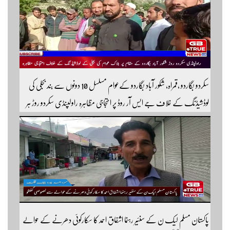
سکردو بگاردو ،قمراہ، شکور آباد بگاردو کےعوام مسلسل 10 دونوں سے بند بجلی کی
لوڈشیڈنگ کے خلاف جے ایس آر روڈ پر احتجاجی مظاہرہ راولپنڈی سکردو روڑ ہر
قسم کی ٹریفک کے لئے بند۔۔ مزید اپڈیٹس کے لیے ہمارے یوٹیوب چینل کو
سبسکرائب کریں
پاکستان مسلم لیک ن کے سنئیر رہنما اشفاق احمد کا سکارکوئی دھرنے کے حوالے