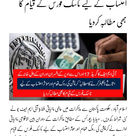
احتساب کے لیے ٹاسک فورس کے قیام کا
بھی مطالبہ کردیا
اسلام آباد : حکومت پاکستان سے مذاکرات میں عالمی مالیاتی فنڈ (آئی ایم ایف) نے
نئی شرائط رکھ دیں۔ میڈیا رپورٹس کے مطابق مذاکرات کے دوران بین الاقوامی مالیاتی
ادارے نے کرپشن کی روک تھام اور مؤثر احتساب کے لیے ٹاسک فورس کے قیام