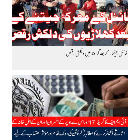
فائنل جیتنے کے بعد گراونڈ میں دلکش رقص