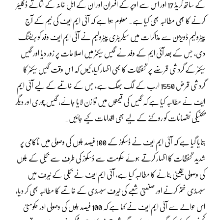
کے ساتھ گریڈ 17 اور اس سے اوپر کے افسران اور ان کے اہلِ خانہ کے اثاثے ڈکلیئر
کرنے کا بھی مطالبہ بھی کیا ہے۔ معلوم ہوا ہے کہ آئی ایم ایف کی ٹیم کے آج
پیٹرولیم ڈویژن سے مذاکرات میں سیکریٹری پیٹرولیم نے آئی ایم ایف وفد کو بریفنگ
دی، جس کے بعد آئی ایم کے وفد نے گیس سیکٹر میں اصلاحات پر زور دیا اور گیس
سیکٹر کے گردشی قرضے پر تحفظات کا بھی اظہار کیا، کیوں کہ اس وقت گیس سیکٹر کا
گردشی قرض 1550 ارب کے لگ بھگ ہے، جس کے خاتمے کے لیے آئی ایم
ایف نے مطالبہ کیا ہے کہ گیس کی قیمتوں میں توازن لایا جائے، گیس چوری اور دیگر
تکنیکی نقصانات کو روکنے کے لیے بھی اقدامات کیے جائیں۔
بتایا گیا ہے کہ آئی ایم ایف نے ڈسکوز کے 100 فیصد بلوں کی وصولی میں ناکامی پر
شدید تحفظات کا اظہار کرتے ہوئے حکومت سے ڈسکوز کی طرف سے بجلی کے بلوں
کی وصولی یقینی بنانے کا مطالبہ کیا ہے، آئی ایم ایف نے بجلی کے ٹیرف میں
سبسڈی ختم کرنے اور صنعتی شعبے کی ٹیرف سبسڈی کے خاتمے کا مطالبہ بھی کر دیا،
اس حوالے سے آئی ایم ایف نے کہا ہے کہ 100 فیصد بلوں کی وصولی اور حکومتی