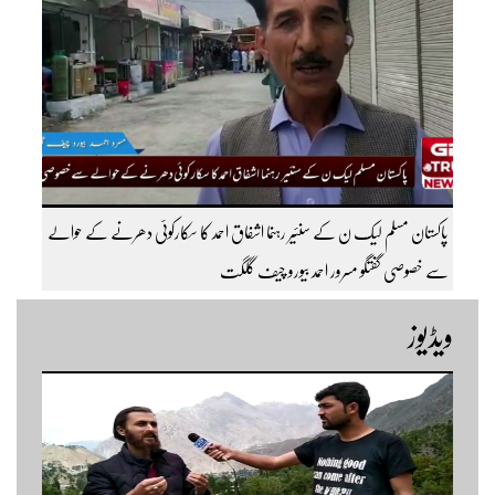
پاکستان مسلم لیک ن کے سنئیر رہنما اشفاق احمد کا سکارکوئی دھرنے کے حوالے
سے خصوصی گفتگو مسرور احمد بیورو چیف گلگت
ویڈیوز