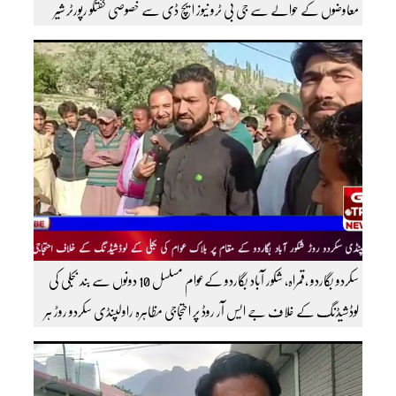
معاوضوں کے حوالے سے جی بی ٹرو نیوز ایچ ڈی سے خصوصی گفتگو رپورٹر شیر
افضل روندو
سکردو بگاردو ،قمراہ، شکور آباد بگاردو کےعوام مسلسل 10 دونوں سے بند بجلی کی
لوڈشیڈنگ کے خلاف جے ایس آر روڈ پر احتجاجی مظاہرہ راولپنڈی سکردو روڑ ہر
قسم کی ٹریفک کے لئے بند۔۔ مزید اپڈیٹس کے لیے ہمارے یوٹیوب چینل کو
سبسکرائب کریں