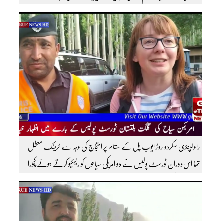
اندر کافی مشہور ہیں مزید اچھی اچھی ویڈیوز دیکھنے کے لئے ہمارے یوٹیوب چینل کو
سبسکرائب کریں
راولپنڈی سکردو روڑ ایوب پل کے مقام پر احتجاج کی وجہ سے ٹریفک معطل
تھا اس دوران ٹورسٹ پولیس نے دو امریکی سیاحوں کو ریسکیو کرتے ہوئے کچورا
پہنچایا تھا امریکی سیاحوں کی گلگت بلتستان ٹورسٹ پولیس کے بارے اظہار
خیال کرتے ہوئے مزید اچھی اچھی ویڈیوز دیکھنے کے لئے ہمارے یوٹیوب چینل کو
سبسکرائب کریں