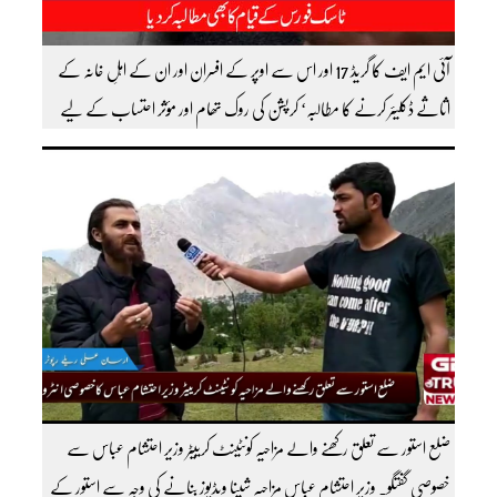
آئی ایم ایف کا گریڈ 17 اور اس سے اوپر کے افسران اور ان کے اہلِ خانہ کے
اثاثے ڈکلیئر کرنے کا مطالبہ‘ کرپشن کی روک تھام اور مؤثر احتساب کے لیے
ٹاسک فورس کے قیام کا بھی مطالبہ کردیا
ضلع استور سے تعلق رکھنے والے مزاحیہ کونٹینٹ کرییٹر وزیر احتشام عباس سے
خصوصی گفتگو۔ وزیر احتشام عباس مزاحیہ شینا ویڈیوز بنانے کی وجہ سے استور کے