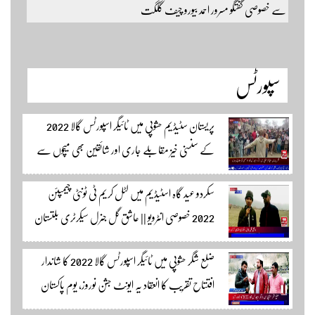
سے خصوصی گفتگو مسرور احمد بیورو چیف گلگت
سپورٹس
پریستان سٹیڈیم حشوپی میں ٹائیگر اسپورٹس گالا 2022
کے سنسنی خیز مقابلے جاری اور شائقین بھی میچوں سے
لطف اندوز ہو رہے ہیں۔ سجاد حسین نمائندہ شگر مکمل
سکردو عید گاہ اسٹیڈیم میں لٹل کریم ٹی ٹونٹی چیمپئن
وڈیوز دیکھنے لئے لئے لنک پر کلک کریں۔
2022 خصوصی انٹرویو || عاشق گل جنرل سیکرٹری بلتستان
کرکٹ ایسوسیشن کیمرہ مین یاور کمال کے ساتھ الطاف احمد
ضلع شگر حشوپی میں ٹائیگر اسپورٹس گالا 2022 کا شاندار
اسپورٹس ایڈیٹر سکردو مزید اپڈیٹس کے لئے ہمارے
افتتاح تقریب کا انعقاد یہ ایونٹ جشن نوروز، یوم پاکستان
یوٹیوب چینل لنک پر یہاں کلک کریں
اور جشن بہاراں کی مناسبت سے ٹائیگر اسپورٹس کلب