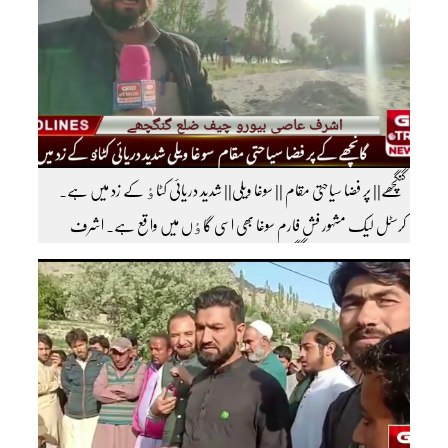
گنگچھے|| پر فضا سیاحتی مقام || سوغا ویلی|| شدید دریائی کٹاٶ کے زد میں ہے۔
کرسٹل لیک مشہور فش فارم سوغا بھی اسی گاٶں میں واقع ہے۔ اشرف
عاصی بیورو چیف ضلع گنگچھے مزید اپڈیٹس دیکھنے کے لئے ہمارے یوٹیوب چینل کو
سبسکرائب کریں