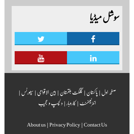
کے زیر اہتمام منعقدہ کیا جا رہا ہے۔ سجاد حسین نمائندہ شگر
سوشل میڈیا
مزید اپڈیٹس دیکھنے کے لئے ہمارے یوٹیوب چینل لنک
پر یہاں کلک کریں
صفحہ اول
|
پاکستان
|
گلگت بلتستان
|
بین الاقوامی
|
سپورٹس
|
انٹرٹینمنٹ
|
کاروبار
|
دلچسپ و عجیب
About us
|
Privacy Policy
|
Contact Us