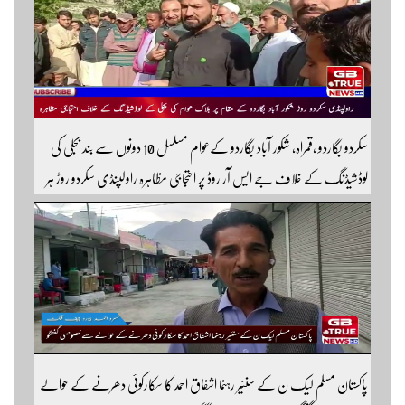
سکردو بگاردو ،قمراہ، شکور آباد بگاردو کےعوام مسلسل 10 دونوں سے بند بجلی کی
لوڈشیڈنگ کے خلاف جے ایس آر روڈ پر احتجاجی مظاہرہ راولپنڈی سکردو روڑ ہر
قسم کی ٹریفک کے لئے بند۔۔ مزید اپڈیٹس کے لیے ہمارے یوٹیوب چینل کو
سبسکرائب کریں
پاکستان مسلم لیک ن کے سنئیر رہنما اشفاق احمد کا سکارکوئی دھرنے کے حوالے