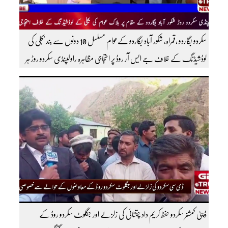
سکردو بگاردو ،قمراہ، شکور آباد بگاردو کےعوام مسلسل 10 دونوں سے بند بجلی کی
لوڈشیڈنگ کے خلاف جے ایس آر روڈ پر احتجاجی مظاہرہ راولپنڈی سکردو روڑ ہر
قسم کی ٹریفک کے لئے بند۔۔ مزید اپڈیٹس کے لیے ہمارے یوٹیوب چینل کو
سبسکرائب کریں
ڈپٹی کمشنر سکردو حفظ کریم داد چقتائی کی زلزلے اور جگلوٹ سکردو روڈ کے