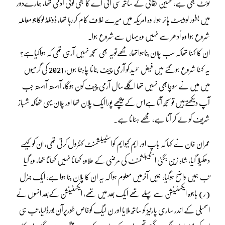
ٹوئٹ بھی ہے، حسین حقانی کے ساتھ سی آئی اے کا بھی کوئی آدمی تھا، ہمارےدور
میں بطور لوبیسٹ ہائر ہوا، وہ امریکہ میں میرے خلاف کام کررہا تھا، ڈونلڈ لوکاجو معاملہ
شروع ہوا وہ اُدھر سے نہیں وہ یہاں سےشروع ہوا۔
ان کا کہنا تھاکہ سب پلان بناہواتھا، مجھےتویہ بھی سمجھ نہیں آرہی تھی کہ ہواکیاہے؟
یہ کہنا شروع ہوگئے میں فیض حمید کو آرمی چیف بنانا چاہتا ہوں، 2021 کی گرمیوں
میں میں نے سوچابھی نہیں تھا اگلےسال آرمی چیف کون ہوگا، آہستہ آہستہ جب
آپ دیکھتےہیں توسمجھ آتا ہےاس کے پیچھے پوراایک پلان تھا اور پلان یہی تھاکہ شہباز
شریف کو لے کر آنا ہے، مجھے ہٹانا ہے۔
عمران خان نے کہا کہ باپ اور ایم کیوایم کواسٹیبلشمنٹ کنٹرول کرتی تھی، ان کو کیسے
دھکیلا گیا، شاہ زین بگٹی اسٹیبلشمنٹ کی مرضی کے علاوہ کھانا نہیں کھاتا تھا، وہ گیا
تب ہمیں واضح ہوگیا، ہمیں آخرمیں معلوم ہوا کہ یہ ان کا پلان بنا ہوا ہے، ایک جنرل
(ر) باجوہ ایکسٹینشن سے پہلے تھے ایک بعد میں تھے، ایکسٹینشن کےبعد انہوں نے
اسمبلی کے اندر ساری پارٹیز کو ساتھ ملایا اور ن لیگ کوخاص طورپرآن بورڈلیا، تب ہی