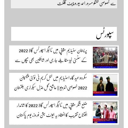
سے خصوصی گفتگو مسرور احمد بیورو چیف گلگت
سپورٹس
پریستان سٹیڈیم حشوپی میں ٹائیگر اسپورٹس گالا 2022
کے سنسنی خیز مقابلے جاری اور شائقین بھی میچوں سے
لطف اندوز ہو رہے ہیں۔ سجاد حسین نمائندہ شگر مکمل
سکردو عید گاہ اسٹیڈیم میں لٹل کریم ٹی ٹونٹی چیمپئن
وڈیوز دیکھنے لئے لئے لنک پر کلک کریں۔
2022 خصوصی انٹرویو || عاشق گل جنرل سیکرٹری بلتستان
کرکٹ ایسوسیشن کیمرہ مین یاور کمال کے ساتھ الطاف احمد
ضلع شگر حشوپی میں ٹائیگر اسپورٹس گالا 2022 کا شاندار
اسپورٹس ایڈیٹر سکردو مزید اپڈیٹس کے لئے ہمارے
افتتاح تقریب کا انعقاد یہ ایونٹ جشن نوروز، یوم پاکستان
یوٹیوب چینل لنک پر یہاں کلک کریں
اور جشن بہاراں کی مناسبت سے ٹائیگر اسپورٹس کلب