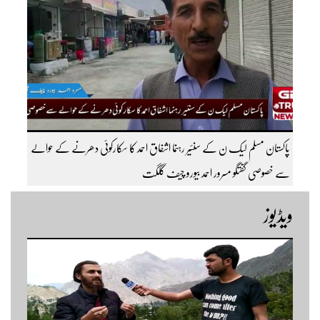
پاکستان مسلم لیک ن کے سنئیر رہنما اشفاق احمد کا سکارکوئی دھرنے کے حوالے
سے خصوصی گفتگو مسرور احمد بیورو چیف گلگت
ویڈیوز