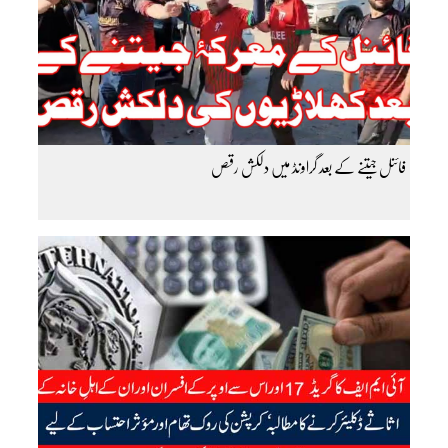
فائنل جیتنے کے بعد گراونڈ میں دلکش رقص