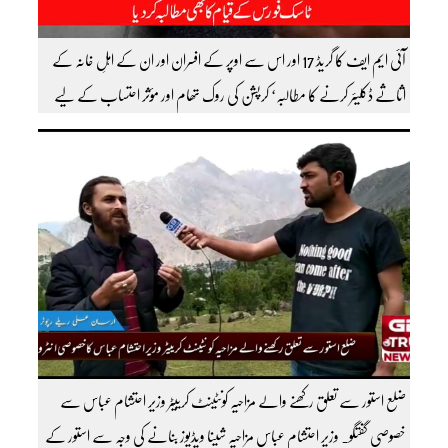
آئی ایم ایف کا گریڈ 17 اور اس سے اوپر کے افسران اور ان کے اہلِ خانہ کے
اثاثے ڈکلیئر کرنے کا مطالبہ‘ کرپشن کی روک تھام اور مؤثر احتساب کے لیے
ٹاسک فورس کے قیام کا بھی مطالبہ کردیا
ضلع استور سے تعلق رکھنے والے مزاحیہ کونٹینٹ کرییٹر وزیر احتشام عباس سے
خصوصی گفتگو۔ وزیر احتشام عباس مزاحیہ شینا ویڈیوز بنانے کی وجہ سے استور کے