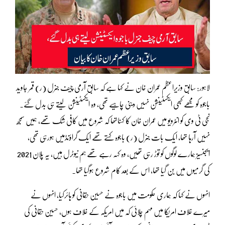
لاہور: سابق وزیراعظم عمران خان نے کہا ہے کہ سابق آرمی چیف جنرل (ر) قمر جاوید
باجوہ کو مجھے کبھی ایکسٹینشن نہیں دینی چاہیے تھی، وہ ایکسٹینشن لیتے ہی بدل گئے۔
نجی ٹی وی کو انٹرویو میں عمران خان کا کہناتھا کہ شروع میں کافی شک تھے، ہمیں سمجھ
نہیں آرہا تھا، ایک بات جنرل (ر) باجوہ کہتے تھے ایک گراؤنڈمیں ہورہی تھی،
ایجنسیز ہمارے لوگوں کو توڑ رہی تھیں، وہ کہہ رہے تھے ہم نیوٹرل ہیں، یہ پلان 2021
کی گرمیوں میں بن گیا تھا، اس کے بعد کام شروع ہوگیا تھا۔
انہوں نے کہا کہ ہماری حکومت میں باجوہ نے حسین حقانی کو ہائرکیا، انہوں نے
میرے خلاف امریکا میں مہم چلائی کہ میں امریکہ کے خلاف ہوں، حسین حقانی کی