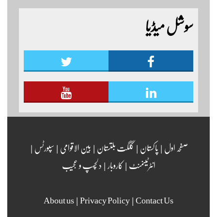
کے زیر اہتمام منعقدہ کیا جا رہا ہے۔ سجاد حسین نمائندہ شگر
سوشل میڈیا
مزید اپڈیٹس دیکھنے کے لئے ہمارے یوٹیوب چینل لنک
پر یہاں کلک کریں
صفحہ اول
|
پاکستان
|
گلگت بلتستان
|
بین الاقوامی
|
سپورٹس
|
انٹرٹینمنٹ
|
کاروبار
|
دلچسپ و عجیب
About us
|
Privacy Policy
|
Contact Us