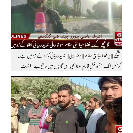
گنگچھے|| پر فضا سیاحتی مقام || سوغا ویلی|| شدید دریائی کٹاٶ کے زد میں ہے۔
کرسٹل لیک مشہور فش فارم سوغا بھی اسی گاٶں میں واقع ہے۔ اشرف
عاصی بیورو چیف ضلع گنگچھے مزید اپڈیٹس دیکھنے کے لئے ہمارے یوٹیوب چینل کو
سبسکرائب کریں