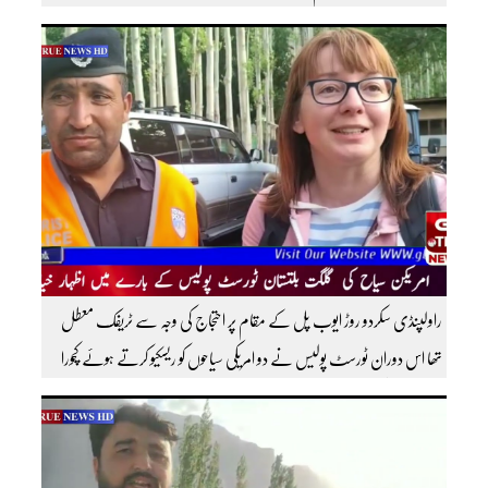
اندر کافی مشہور ہیں مزید اچھی اچھی ویڈیوز دیکھنے کے لئے ہمارے یوٹیوب چینل کو
سبسکرائب کریں
راولپنڈی سکردو روڑ ایوب پل کے مقام پر احتجاج کی وجہ سے ٹریفک معطل
تھا اس دوران ٹورسٹ پولیس نے دو امریکی سیاحوں کو ریسکیو کرتے ہوئے کچورا
پہنچایا تھا امریکی سیاحوں کی گلگت بلتستان ٹورسٹ پولیس کے بارے اظہار
خیال کرتے ہوئے مزید اچھی اچھی ویڈیوز دیکھنے کے لئے ہمارے یوٹیوب چینل کو
سبسکرائب کریں