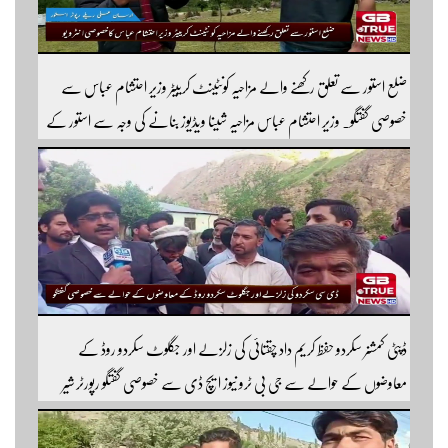
ضلع استور سے تعلق رکھنے والے مزاحیہ کونٹینٹ کرییٹر وزیر احتشام عباس سے
خصوصی گفتگو۔ وزیر احتشام عباس مزاحیہ شینا ویڈیوز بنانے کی وجہ سے استور کے
اندر کافی مشہور ہیں مزید اچھی اچھی ویڈیوز دیکھنے کے لئے ہمارے یوٹیوب چینل کو
سبسکرائب کریں
ڈپٹی کمشنر سکردو حفظ کریم داد چقتائی کی زلزلے اور جگلوٹ سکردو روڈ کے
معاوضوں کے حوالے سے جی بی ٹرو نیوز ایچ ڈی سے خصوصی گفتگو رپورٹر شیر
افضل روندو