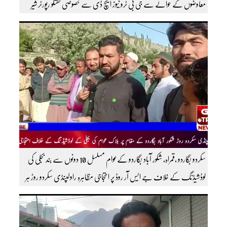
معاوضوں کے حوالے سے جی بی ٹرو نیوز ایچ ڈی سے خصوصی گفتگو رپورٹر شیر
افضل روندو
سکردو بگاردو ،قمراہ، شکور آباد بگاردو کےعوام مسلسل 10 دونوں سے بند بجلی کی
لوڈشیڈنگ کے خلاف جے ایس آر روڈ پر احتجاجی مظاہرہ راولپنڈی سکردو روڑ ہر
قسم کی ٹریفک کے لئے بند۔۔ مزید اپڈیٹس کے لیے ہمارے یوٹیوب چینل کو
سبسکرائب کریں