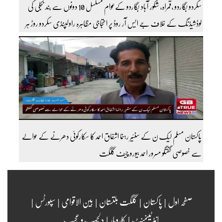
سکردو بگاردو ،قمراہ، شکور آباد بگاردو کےعوام مسلسل 10 دونوں سے بند بجلی کی
لوڈشیڈنگ کے خلاف جے ایس آر روڈ پر احتجاجی مظاہرہ راولپنڈی سکردو روڑ ہر
قسم کی ٹریفک کے لئے بند۔۔ مزید اپڈیٹس کے لیے ہمارے یوٹیوب چینل کو
سبسکرائب کریں
پاکستان مسلم لیک ن کے سنئیر رہنما اشفاق احمد کا سکارکوئی دھرنے کے حوالے
سے خصوصی گفتگو مسرور احمد بیورو چیف گلگت
صفحہ اول
|
پاکستان
|
گلگت بلتستان
|
بین الاقوامی
|
سپورٹس
|
انٹرٹینمنٹ
|
کاروبار
|
دلچسپ و عجیب