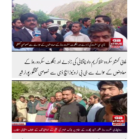
اندر کافی مشہور ہیں مزید اچھی اچھی ویڈیوز دیکھنے کے لئے ہمارے یوٹیوب چینل کو
سبسکرائب کریں
ڈپٹی کمشنر سکردو حفظ کریم داد چقتائی کی زلزلے اور جگلوٹ سکردو روڈ کے
معاوضوں کے حوالے سے جی بی ٹرو نیوز ایچ ڈی سے خصوصی گفتگو رپورٹر شیر
افضل روندو