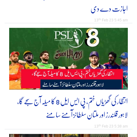
اجازت دے دی
th
13
Feb 23 5:45 am
انتظار کی گھڑیاں ختم، پی ایس ایل 8 کا میلہ آج سجے گا،
لاہور قلندرز اور ملتان سلطانز آمنے سامنے
th
13
Feb 23 5:38 am