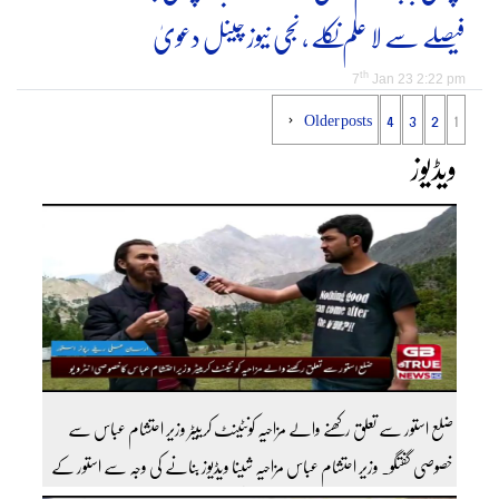
فیصلے سے لا علم نکلے ، نجی نیوز چینل دعویٰ
th
7
Jan 23 2:22 pm
Older posts
4
3
2
1
ویڈیوز
ضلع استور سے تعلق رکھنے والے مزاحیہ کونٹینٹ کرییٹر وزیر احتشام عباس سے
خصوصی گفتگو۔ وزیر احتشام عباس مزاحیہ شینا ویڈیوز بنانے کی وجہ سے استور کے