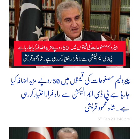
پیٹرولیم مصنوعات کی قیمتوں میں 50 روپے مزید اضافہ کیا
جارہا ہے پی ڈی ایم الیکشن سے راہ فرار اختیار کررہی
ہے۔ شاہ محمود قریشی
th
6
Feb 23 3:48 pm