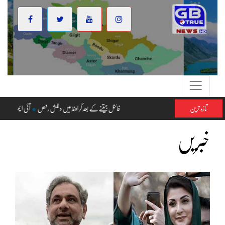
تازہ ترین
فائنل جیتنے کے بعد گراونڈ میں دلکش رقص
خبریں