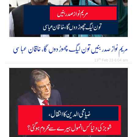
مریم نواز صدر بنیں تو ن لیگ چھوڑ دوں گا، خاقان عباسی
th
13
Feb 23 6:04 am