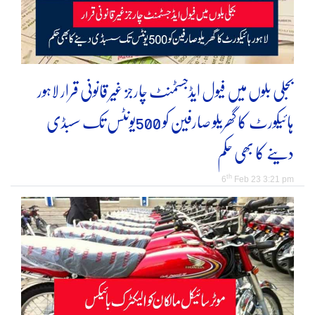
بجلی بلوں میں فیول ایڈجسٹمنٹ چارجز غیر قانونی قرار لاہور
ہائیکورٹ کا گھریلو صارفین کو 500یونٹس تک سسبڈی
دینے کا بھی حکم
th
6
Feb 23 3:21 pm