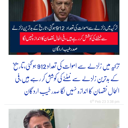
ترکیہ میں زلزلے سے اموات کی تعداد 912 ہو گئی،تاریخ
کے بدترین زلزلے سے نمٹنے کی کوشش کر رہے ہیں،فی
الحال نقصان کا اندازہ نہیں لگا صدر طیب اردگان
th
6
Feb 23 3:38 pm