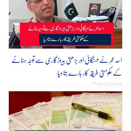
اسد عمر نے مہنگائی اور بڑھتی بیروزگاری سے توجہ ہٹانے
کے حکومتی طریقہ کار بارے بتا دیا
th
6
Feb 23 3:30 pm