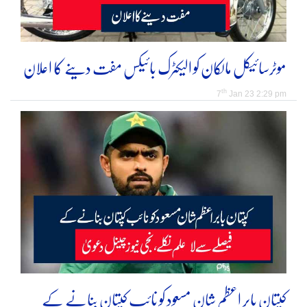
موٹرسائیکل مالکان کو الیکٹرک بائیکس مفت دینے کا اعلان
th
7
Jan 23 2:29 pm
کپتان بابر اعظم شان مسعود کو نائب کپتان بنانے کے