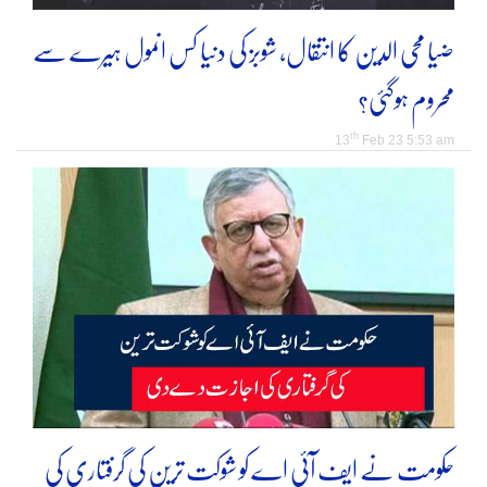
ضیا محی الدین کا انتقال، شوبز کی دنیا کس انمول ہیرے سے
محروم ہوگئی؟
th
13
Feb 23 5:53 am
حکومت نے ایف آئی اے کو شوکت ترین کی گرفتاری کی