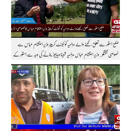
ضلع استور سے تعلق رکھنے والے مزاحیہ کونٹینٹ کرییٹر وزیر احتشام عباس سے
خصوصی گفتگو۔ وزیر احتشام عباس مزاحیہ شینا ویڈیوز بنانے کی وجہ سے استور کے
اندر کافی مشہور ہیں مزید اچھی اچھی ویڈیوز دیکھنے کے لئے ہمارے یوٹیوب چینل کو
سبسکرائب کریں