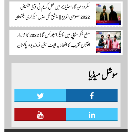
سکردو عید گاہ اسٹیڈیم میں لٹل کریم ٹی ٹونٹی چیمپئن
وڈیوز دیکھنے لئے لئے لنک پر کلک کریں۔
2022 خصوصی انٹرویو || عاشق گل جنرل سیکرٹری بلتستان
کرکٹ ایسوسیشن کیمرہ مین یاور کمال کے ساتھ الطاف احمد
ضلع شگر حشوپی میں ٹائیگر اسپورٹس گالا 2022 کا شاندار
اسپورٹس ایڈیٹر سکردو مزید اپڈیٹس کے لئے ہمارے
افتتاح تقریب کا انعقاد یہ ایونٹ جشن نوروز، یوم پاکستان
یوٹیوب چینل لنک پر یہاں کلک کریں
اور جشن بہاراں کی مناسبت سے ٹائیگر اسپورٹس کلب
کے زیر اہتمام منعقدہ کیا جا رہا ہے۔ سجاد حسین نمائندہ شگر
سوشل میڈیا
مزید اپڈیٹس دیکھنے کے لئے ہمارے یوٹیوب چینل لنک
پر یہاں کلک کریں