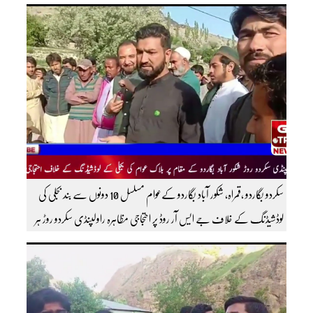
عاصی بیورو چیف ضلع گنگچھے مزید اپڈیٹس دیکھنے کے لئے ہمارے یوٹیوب چینل کو
سبسکرائب کریں
سکردو بگاردو ،قمراہ، شکور آباد بگاردو کےعوام مسلسل 10 دونوں سے بند بجلی کی
لوڈشیڈنگ کے خلاف جے ایس آر روڈ پر احتجاجی مظاہرہ راولپنڈی سکردو روڑ ہر
قسم کی ٹریفک کے لئے بند۔۔ مزید اپڈیٹس کے لیے ہمارے یوٹیوب چینل کو
سبسکرائب کریں