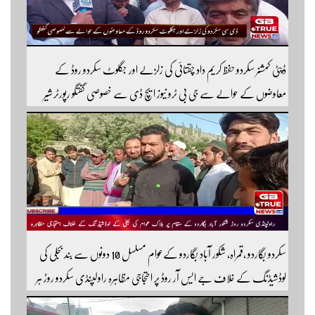
ڈپٹی کمشنر سکردو حفظ کریم داد چقتائی کی زلزلے اور جگلوٹ سکردو روڈ کے
معاوضوں کے حوالے سے جی بی ٹرو نیوز ایچ ڈی سے خصوصی گفتگو رپورٹر شیر
افضل روندو
سکردو بگاردو ،قمراہ، شکور آباد بگاردو کےعوام مسلسل 10 دونوں سے بند بجلی کی
لوڈشیڈنگ کے خلاف جے ایس آر روڈ پر احتجاجی مظاہرہ راولپنڈی سکردو روڑ ہر
قسم کی ٹریفک کے لئے بند۔۔ مزید اپڈیٹس کے لیے ہمارے یوٹیوب چینل کو