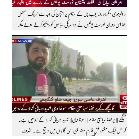
راولپنڈی سکردو روڑ ایوب پل کے مقام پر احتجاج کی وجہ سے ٹریفک معطل
تھا اس دوران ٹورسٹ پولیس نے دو امریکی سیاحوں کو ریسکیو کرتے ہوئے کچورا
پہنچایا تھا امریکی سیاحوں کی گلگت بلتستان ٹورسٹ پولیس کے بارے اظہار
خیال کرتے ہوئے مزید اچھی اچھی ویڈیوز دیکھنے کے لئے ہمارے یوٹیوب چینل کو
سبسکرائب کریں
گنگچھے|| پر فضا سیاحتی مقام || سوغا ویلی|| شدید دریائی کٹاٶ کے زد میں ہے۔
کرسٹل لیک مشہور فش فارم سوغا بھی اسی گاٶں میں واقع ہے۔ اشرف