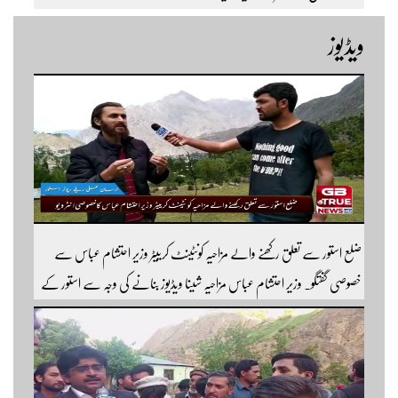
ویڈیوز
ضلع استور سے تعلق رکھنے والے مزاحیہ کونٹینٹ کرییٹر وزیر احتشام عباس سے
خصوصی گفتگو۔ وزیر احتشام عباس مزاحیہ شینا ویڈیوز بنانے کی وجہ سے استور کے
اندر کافی مشہور ہیں مزید اچھی اچھی ویڈیوز دیکھنے کے لئے ہمارے یوٹیوب چینل کو
سبسکرائب کریں