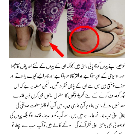
خواتین اپنے پیروں کو چھپاتی رہتی ہیں کیونکہ ان کے پیروں کے ٹخنے اور پاؤں کا پچھلا
حصہ جو ایڑھی کے اوپر ہوتا ہے وہ اکثر کالا ہو جاتا ہے اور پھر ایسے کپڑے یا جوتے اور
موزے پہنتی ہیں جس سے ان کے پاؤں نظر نہ آئیں۔ لیکن مسئلہ یہ ہے کہ اس
جگہ کو صاف کرنے کے لئے گھریلو ٹوٹکوں کا استعمال سالوں بھی کریں تو یہ فائدے
مند نہیں ہوتے، اسی بناء پر آج ہماری ویب میں آپ کو ڈاکٹر سطوت صدیقی کی
بتائی ہوئی ٹپ بتانے جا رہے ہیں جس سے آپ کو نہ صرف فائدہ ہوگا بلکہ پیروں کی
خوبصورتی بھی بڑھتی ہوئی نظر آئے گی۔ ٭ ٹخنے کالے ہیں تو آپ سب سے پہلے تو