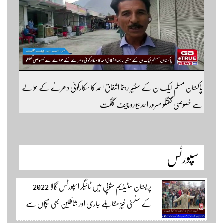
سبسکرائب کریں
پاکستان مسلم لیک ن کے سنئیر رہنما اشفاق احمد کا سکارکوئی دھرنے کے حوالے
سے خصوصی گفتگو مسرور احمد بیورو چیف گلگت
سپورٹس
پریستان سٹیڈیم حشوپی میں ٹائیگر اسپورٹس گالا 2022
کے سنسنی خیز مقابلے جاری اور شائقین بھی میچوں سے
لطف اندوز ہو رہے ہیں۔ سجاد حسین نمائندہ شگر مکمل