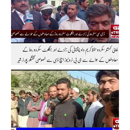
ڈپٹی کمشنر سکردو حفظ کریم داد چقتائی کی زلزلے اور جگلوٹ سکردو روڈ کے
معاوضوں کے حوالے سے جی بی ٹرو نیوز ایچ ڈی سے خصوصی گفتگو رپورٹر شیر
افضل روندو