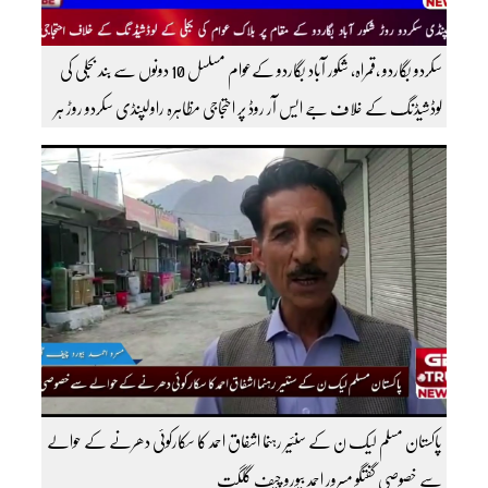
سکردو بگاردو ،قمراہ، شکور آباد بگاردو کےعوام مسلسل 10 دونوں سے بند بجلی کی
لوڈشیڈنگ کے خلاف جے ایس آر روڈ پر احتجاجی مظاہرہ راولپنڈی سکردو روڑ ہر
قسم کی ٹریفک کے لئے بند۔۔ مزید اپڈیٹس کے لیے ہمارے یوٹیوب چینل کو
سبسکرائب کریں
پاکستان مسلم لیک ن کے سنئیر رہنما اشفاق احمد کا سکارکوئی دھرنے کے حوالے
سے خصوصی گفتگو مسرور احمد بیورو چیف گلگت