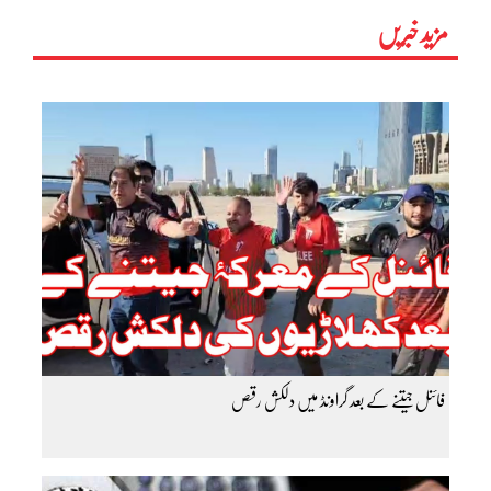
مزید خبریں
فائنل جیتنے کے بعد گراونڈ میں دلکش رقص