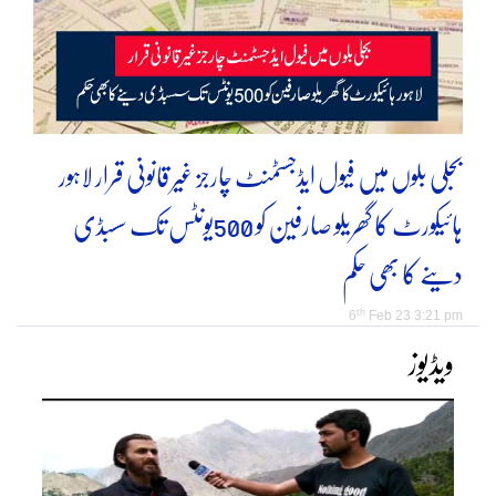
بجلی بلوں میں فیول ایڈجسٹمنٹ چارجز غیر قانونی قرار لاہور
ہائیکورٹ کا گھریلو صارفین کو 500یونٹس تک سسبڈی
دینے کا بھی حکم
th
6
Feb 23 3:21 pm
ویڈیوز