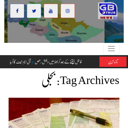
تازہ ترین
فائنل جیتنے کے بعد گراونڈ میں دلکش رقص
آئی ایم ایف کا گریڈ 17 اور اس سے اوپر کے افسران اور ان کے اہلِ خانہ کے اثاثے ڈکلیئر کرنے کا مطالبہ‘ کرپشن کی روک تھام اور مؤثر احتساب کے لیے ٹاسک فورس کے قیام کا بھی مطالبہ کردیا
Tag Archives:
بجلی