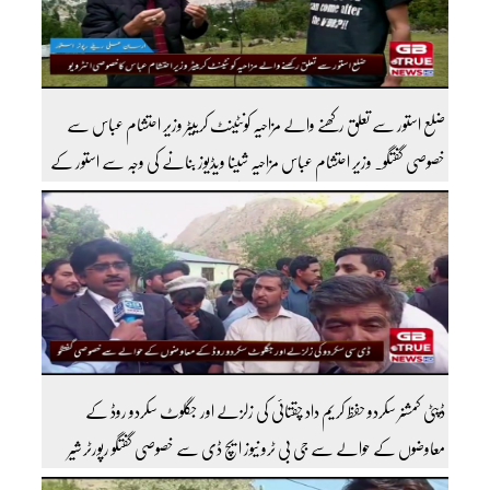
ضلع استور سے تعلق رکھنے والے مزاحیہ کونٹینٹ کرییٹر وزیر احتشام عباس سے
خصوصی گفتگو۔ وزیر احتشام عباس مزاحیہ شینا ویڈیوز بنانے کی وجہ سے استور کے
اندر کافی مشہور ہیں مزید اچھی اچھی ویڈیوز دیکھنے کے لئے ہمارے یوٹیوب چینل کو
سبسکرائب کریں
ڈپٹی کمشنر سکردو حفظ کریم داد چقتائی کی زلزلے اور جگلوٹ سکردو روڈ کے
معاوضوں کے حوالے سے جی بی ٹرو نیوز ایچ ڈی سے خصوصی گفتگو رپورٹر شیر
افضل روندو