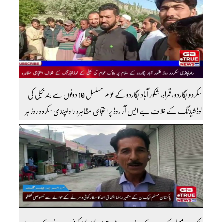
سکردو بگاردو ،قمراہ، شکور آباد بگاردو کےعوام مسلسل 10 دونوں سے بند بجلی کی
لوڈشیڈنگ کے خلاف جے ایس آر روڈ پر احتجاجی مظاہرہ راولپنڈی سکردو روڑ ہر
قسم کی ٹریفک کے لئے بند۔۔ مزید اپڈیٹس کے لیے ہمارے یوٹیوب چینل کو
سبسکرائب کریں