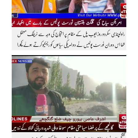
راولپنڈی سکردو روڑ ایوب پل کے مقام پر احتجاج کی وجہ سے ٹریفک معطل
تھا اس دوران ٹورسٹ پولیس نے دو امریکی سیاحوں کو ریسکیو کرتے ہوئے کچورا
پہنچایا تھا امریکی سیاحوں کی گلگت بلتستان ٹورسٹ پولیس کے بارے اظہار
خیال کرتے ہوئے مزید اچھی اچھی ویڈیوز دیکھنے کے لئے ہمارے یوٹیوب چینل کو
سبسکرائب کریں