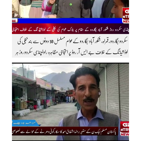
سکردو بگاردو ،قمراہ، شکور آباد بگاردو کےعوام مسلسل 10 دونوں سے بند بجلی کی
لوڈشیڈنگ کے خلاف جے ایس آر روڈ پر احتجاجی مظاہرہ راولپنڈی سکردو روڑ ہر
قسم کی ٹریفک کے لئے بند۔۔ مزید اپڈیٹس کے لیے ہمارے یوٹیوب چینل کو
سبسکرائب کریں