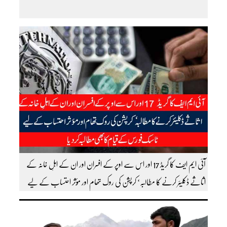
آئی ایم ایف کا گریڈ 17 اور اس سے اوپر کے افسران اور ان کے اہلِ خانہ کے
اثاثے ڈکلیئر کرنے کا مطالبہ‘ کرپشن کی روک تھام اور مؤثر احتساب کے لیے
ٹاسک فورس کے قیام کا بھی مطالبہ کردیا