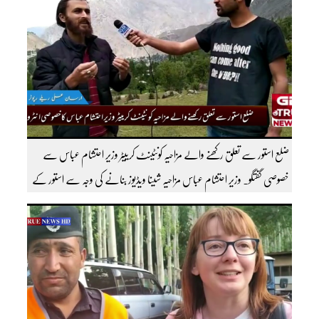
ضلع استور سے تعلق رکھنے والے مزاحیہ کونٹینٹ کرییٹر وزیر احتشام عباس سے
خصوصی گفتگو۔ وزیر احتشام عباس مزاحیہ شینا ویڈیوز بنانے کی وجہ سے استور کے
اندر کافی مشہور ہیں مزید اچھی اچھی ویڈیوز دیکھنے کے لئے ہمارے یوٹیوب چینل کو
سبسکرائب کریں