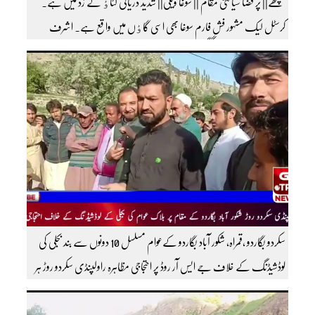
گنگچھے|| پر فضا سیاحتی مقام || سوغا ویلی|| شدید دریائی کٹاٶ کے زد میں ہے۔
کرسٹل لیک مشہور فش فارم سوغا بھی اسی گاٶں میں واقع ہے۔ اشرف
عاصی بیورو چیف ضلع گنگچھے مزید اپڈیٹس دیکھنے کے لئے ہمارے یوٹیوب چینل کو
سبسکرائب کریں
سکردو بگاردو ،قمراہ، شکور آباد بگاردو کےعوام مسلسل 10 دونوں سے بند بجلی کی
لوڈشیڈنگ کے خلاف جے ایس آر روڈ پر احتجاجی مظاہرہ راولپنڈی سکردو روڑ ہر
قسم کی ٹریفک کے لئے بند۔۔ مزید اپڈیٹس کے لیے ہمارے یوٹیوب چینل کو