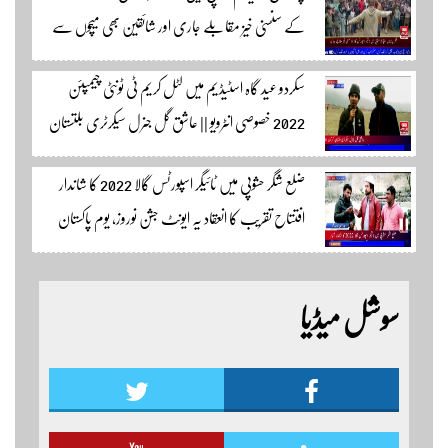
کے سنسنی خیز مقابلے جاری اور شائقین بھی میچوں سے
لطف اندوز ہو رہے ہیں۔ سجاد حسین نمائندہ شگر مکمل
سکردو عید گاہ اسٹیڈیم میں لٹل کریم ٹی ٹونٹی چیمپئن
وڈیوز دیکھنے لئے لئے لنک پر کلک کریں۔
2022 خصوصی انٹرویو || عاشق گل جنرل سیکرٹری بلتستان
کرکٹ ایسوسیشن کیمرہ مین یاور کمال کے ساتھ الطاف احمد
ضلع شگر حشوپی میں ٹائیگر اسپورٹس گالا 2022 کا شاندار
اسپورٹس ایڈیٹر سکردو مزید اپڈیٹس کے لئے ہمارے
افتتاح تقریب کا انعقاد یہ ایونٹ جشن نوروز، یوم پاکستان
یوٹیوب چینل لنک پر یہاں کلک کریں
اور جشن بہاراں کی مناسبت سے ٹائیگر اسپورٹس کلب
کے زیر اہتمام منعقدہ کیا جا رہا ہے۔ سجاد حسین نمائندہ شگر
سوشل میڈیا
مزید اپڈیٹس دیکھنے کے لئے ہمارے یوٹیوب چینل لنک
پر یہاں کلک کریں