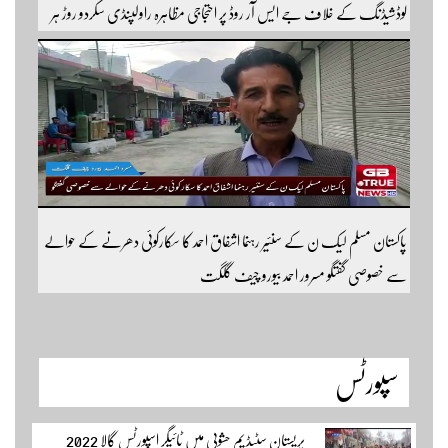
لوڈشیڈنگ کے خلاف جے ایس آر روڈ پر احتجاجی مظاہرہ راولپنڈی سکردو روڑ ہر
قسم کی ٹریفک کے لئے بند۔۔ مزید اپڈیٹس کے لیے ہمارے یوٹیوب چینل کو
سبسکرائب کریں
پاکستان مسلم لیک ن کے سنئیر رہنما اشفاق احمد کا سکارکوئی دھرنے کے حوالے
سے خصوصی گفتگو مسرور احمد بیورو چیف گلگت
سپورٹس
پریستان سٹیڈیم حشوپی میں ٹائیگر اسپورٹس گالا 2022