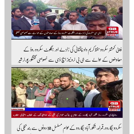
سبسکرائب کریں
ڈپٹی کمشنر سکردو حفظ کریم داد چقتائی کی زلزلے اور جگلوٹ سکردو روڈ کے
معاوضوں کے حوالے سے جی بی ٹرو نیوز ایچ ڈی سے خصوصی گفتگو رپورٹر شیر
افضل روندو
سکردو بگاردو ،قمراہ، شکور آباد بگاردو کےعوام مسلسل 10 دونوں سے بند بجلی کی