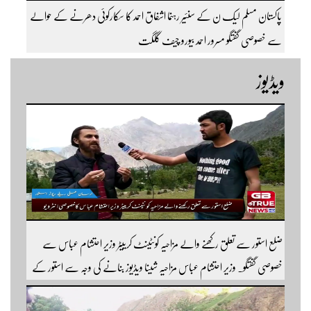
پاکستان مسلم لیک ن کے سنئیر رہنما اشفاق احمد کا سکارکوئی دھرنے کے حوالے
سے خصوصی گفتگو مسرور احمد بیورو چیف گلگت
ویڈیوز
ضلع استور سے تعلق رکھنے والے مزاحیہ کونٹینٹ کرییٹر وزیر احتشام عباس سے
خصوصی گفتگو۔ وزیر احتشام عباس مزاحیہ شینا ویڈیوز بنانے کی وجہ سے استور کے
اندر کافی مشہور ہیں مزید اچھی اچھی ویڈیوز دیکھنے کے لئے ہمارے یوٹیوب چینل کو