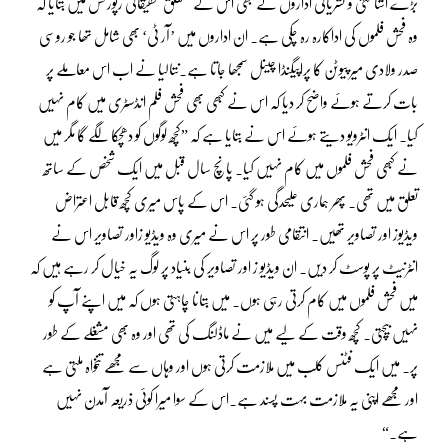
بڑے اشاعتی و نشریاتی اداروں نے بھی اس کے متعلق تحقیقاتی رپورٹس میں بتایا کہ
وہ فحش فلموں کی اداکارہ رہ چکی ہے۔ ان اداروں میں ’آر ٹی‘ بھی شامل تھا جو روسی
صدر ولادی میر پیوٹن کا پراپیگنڈا چینل سمجھا جاتا ہے۔نتالیا نے اب اس معاملے پر
بات کرتے ہوئے واضح کر دیا کہ اس نے کبھی بھی فحش فلم انڈسٹری میں کام نہیں
کیا۔ ایک انٹرویو دیتے ہوئے اس نے بتایا ہے کہ ”کچھ لوگوں کو دھچکا لگے گا مگر میں
نے کبھی فحش فلموں میں کام نہیں کیا۔ پانچ سال قبل میں ایک شخص کے ساتھ
تعلق میں تھی۔ پھر ہماری علیحدگی ہو گئی۔ اس کے پاس میری کچھ قابل اعتراض
ویڈیوز اور تصاویر تھیں۔ انتقامی طور پر اس نے میری وہ ویڈیو زاور تصاویر اس نے
انٹرنیٹ پر پوسٹ کر دیں۔ ان ویڈیو ز اور تصاویر کی بنیاد پر لوگ یہ خیال کر رہے ہیں کہ
میں فحش فلموں میں کام کرتی رہی ہوں۔ میں بتانا چاہتی ہوں کہ میں اپنے آپ کو
نہیں بیچتی۔ کچھ وقت کے لیے میں نے ماڈلنگ کی تھی اور وہ بھی مشغلے کے طور
پر۔ میں ایک فٹنس کلب میں ملازمت کرتی ہوں اور وہاں سے مجھے تنخواہ ملتی ہے
اور مجھے اپنی یہ ملازمت بہت پسند ہے۔اس کے سوا میرا کوئی ذریعہ آمدن نہیں
ہے۔“