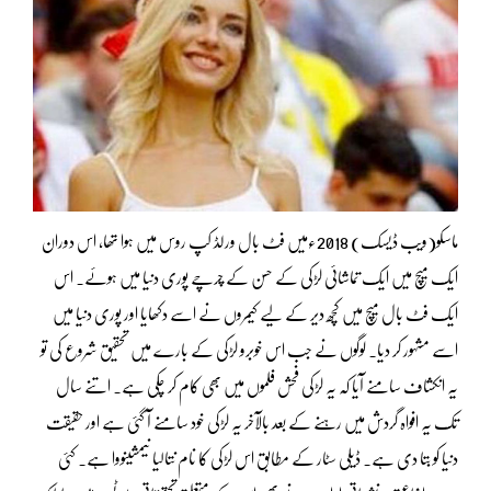
ماسکو(ویب ڈیسک) 2018ءمیں فٹ بال ورلڈ کپ روس میں ہوا تھا، اس دوران
ایک میچ میں ایک تماشائی لڑکی کے حسن کے چرچے پوری دنیا میں ہوئے۔ اس
ایک فٹ بال میچ میں کچھ دیر کے لیے کیمروں نے اسے دکھایا اور پوری دنیا میں
اسے مشہور کر دیا۔ لوگوں نے جب اس خوبرو لڑکی کے بارے میں تحقیق شروع کی تو
یہ انکشاف سامنے آیا کہ یہ لڑکی فحش فلموں میں بھی کام کر چکی ہے۔ اتنے سال
تک یہ افواہ گردش میں رہنے کے بعد بالآخر یہ لڑکی خود سامنے آ گئی ہے اور حقیقت
دنیا کو بتا دی ہے۔ ڈیلی سٹار کے مطابق اس لڑکی کا نام نتالیا نیمشینووا ہے۔ کئی