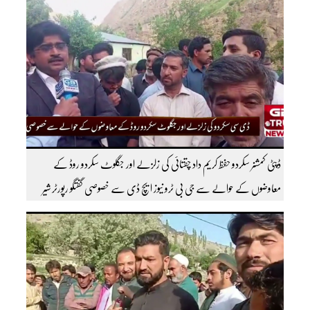
سبسکرائب کریں
ڈپٹی کمشنر سکردو حفظ کریم داد چقتائی کی زلزلے اور جگلوٹ سکردو روڈ کے
معاوضوں کے حوالے سے جی بی ٹرو نیوز ایچ ڈی سے خصوصی گفتگو رپورٹر شیر
افضل روندو