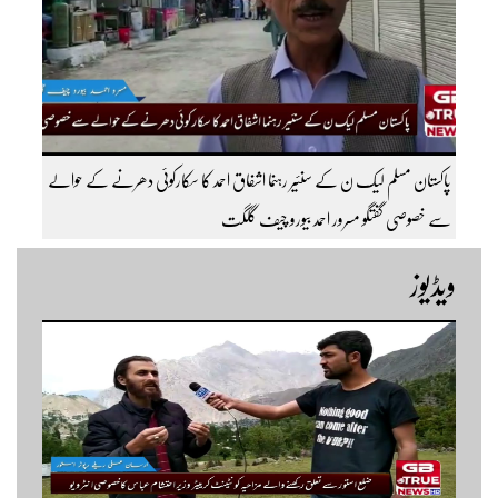
پاکستان مسلم لیک ن کے سنئیر رہنما اشفاق احمد کا سکارکوئی دھرنے کے حوالے
سے خصوصی گفتگو مسرور احمد بیورو چیف گلگت
ویڈیوز