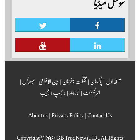
سوشل میڈیا
مزید اپڈیٹس دیکھنے کے لئے ہمارے یوٹیوب چینل لنک
پر یہاں کلک کریں
صفحہ اول
|
پاکستان
|
گلگت بلتستان
|
بین الاقوامی
|
سپورٹس
|
انٹرٹینمنٹ
|
کاروبار
|
دلچسپ و عجیب
About us
|
Privacy Policy
|
Contact Us
Copyright © 2021 GB True News HD. All Rights