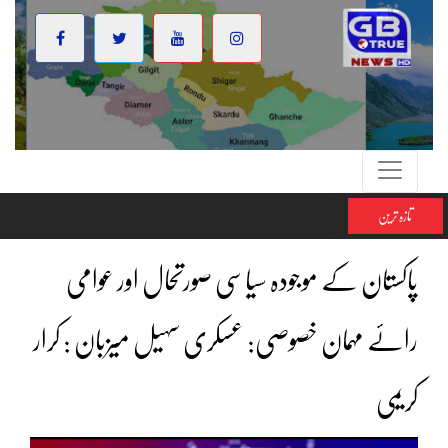
تازہ ترین
پاکستان کے موجودہ سیاسی صورتحال اور عوامی
رائے مہمان خصوصی: عسکری سہیل میزبان : کرار
کریمی