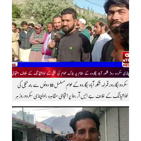
سکردو بگاردو ،قمراہ، شکور آباد بگاردو کےعوام مسلسل 10 دونوں سے بند بجلی کی
لوڈشیڈنگ کے خلاف جے ایس آر روڈ پر احتجاجی مظاہرہ راولپنڈی سکردو روڑ ہر
قسم کی ٹریفک کے لئے بند۔۔ مزید اپڈیٹس کے لیے ہمارے یوٹیوب چینل کو
سبسکرائب کریں