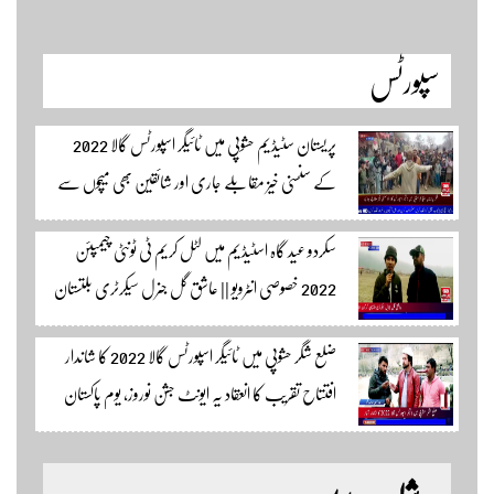
سپورٹس
پریستان سٹیڈیم حشوپی میں ٹائیگر اسپورٹس گالا 2022
کے سنسنی خیز مقابلے جاری اور شائقین بھی میچوں سے
لطف اندوز ہو رہے ہیں۔ سجاد حسین نمائندہ شگر مکمل
سکردو عید گاہ اسٹیڈیم میں لٹل کریم ٹی ٹونٹی چیمپئن
وڈیوز دیکھنے لئے لئے لنک پر کلک کریں۔
2022 خصوصی انٹرویو || عاشق گل جنرل سیکرٹری بلتستان
کرکٹ ایسوسیشن کیمرہ مین یاور کمال کے ساتھ الطاف احمد
ضلع شگر حشوپی میں ٹائیگر اسپورٹس گالا 2022 کا شاندار
اسپورٹس ایڈیٹر سکردو مزید اپڈیٹس کے لئے ہمارے
افتتاح تقریب کا انعقاد یہ ایونٹ جشن نوروز، یوم پاکستان
یوٹیوب چینل لنک پر یہاں کلک کریں
اور جشن بہاراں کی مناسبت سے ٹائیگر اسپورٹس کلب
کے زیر اہتمام منعقدہ کیا جا رہا ہے۔ سجاد حسین نمائندہ شگر