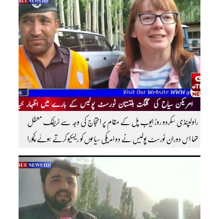
سبسکرائب کریں
راولپنڈی سکردو روڑ ایوب پل کے مقام پر احتجاج کی وجہ سے ٹریفک معطل
تھا اس دوران ٹورسٹ پولیس نے دو امریکی سیاحوں کو ریسکیو کرتے ہوئے کچورا
پہنچایا تھا امریکی سیاحوں کی گلگت بلتستان ٹورسٹ پولیس کے بارے اظہار
خیال کرتے ہوئے مزید اچھی اچھی ویڈیوز دیکھنے کے لئے ہمارے یوٹیوب چینل کو
سبسکرائب کریں