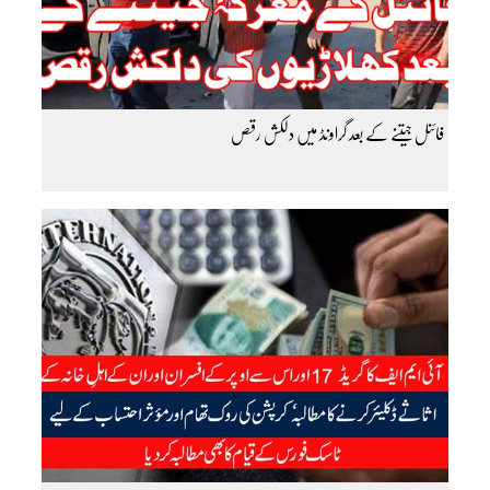
فائنل جیتنے کے بعد گراونڈ میں دلکش رقص