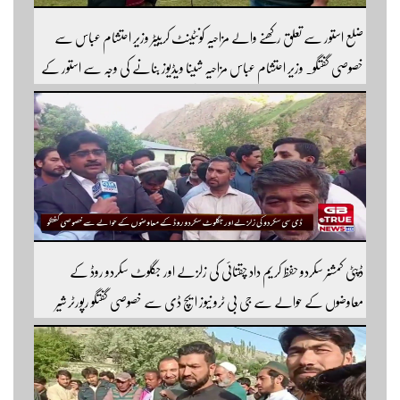
ضلع استور سے تعلق رکھنے والے مزاحیہ کونٹینٹ کرییٹر وزیر احتشام عباس سے
خصوصی گفتگو۔ وزیر احتشام عباس مزاحیہ شینا ویڈیوز بنانے کی وجہ سے استور کے
اندر کافی مشہور ہیں مزید اچھی اچھی ویڈیوز دیکھنے کے لئے ہمارے یوٹیوب چینل کو
سبسکرائب کریں
ڈپٹی کمشنر سکردو حفظ کریم داد چقتائی کی زلزلے اور جگلوٹ سکردو روڈ کے
معاوضوں کے حوالے سے جی بی ٹرو نیوز ایچ ڈی سے خصوصی گفتگو رپورٹر شیر
افضل روندو