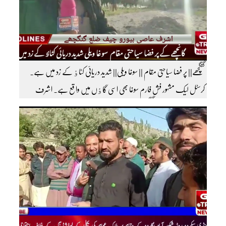
گنگچھے|| پر فضا سیاحتی مقام || سوغا ویلی|| شدید دریائی کٹاٶ کے زد میں ہے۔
کرسٹل لیک مشہور فش فارم سوغا بھی اسی گاٶں میں واقع ہے۔ اشرف
عاصی بیورو چیف ضلع گنگچھے مزید اپڈیٹس دیکھنے کے لئے ہمارے یوٹیوب چینل کو
سبسکرائب کریں