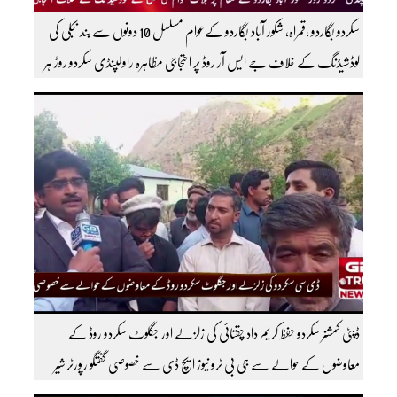
سکردو بگاردو ،قمراہ، شکور آباد بگاردو کےعوام مسلسل 10 دونوں سے بند بجلی کی
لوڈشیڈنگ کے خلاف جے ایس آر روڈ پر احتجاجی مظاہرہ راولپنڈی سکردو روڑ ہر
قسم کی ٹریفک کے لئے بند۔۔ مزید اپڈیٹس کے لیے ہمارے یوٹیوب چینل کو
سبسکرائب کریں
ڈپٹی کمشنر سکردو حفظ کریم داد چقتائی کی زلزلے اور جگلوٹ سکردو روڈ کے
معاوضوں کے حوالے سے جی بی ٹرو نیوز ایچ ڈی سے خصوصی گفتگو رپورٹر شیر
افضل روندو