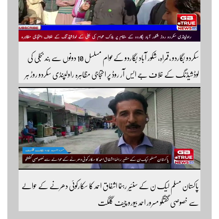
سکردو بگاردو ،قمراہ، شکور آباد بگاردو کےعوام مسلسل 10 دونوں سے بند بجلی کی
لوڈشیڈنگ کے خلاف جے ایس آر روڈ پر احتجاجی مظاہرہ راولپنڈی سکردو روڑ ہر
قسم کی ٹریفک کے لئے بند۔۔ مزید اپڈیٹس کے لیے ہمارے یوٹیوب چینل کو
سبسکرائب کریں
پاکستان مسلم لیک ن کے سنئیر رہنما اشفاق احمد کا سکارکوئی دھرنے کے حوالے
سے خصوصی گفتگو مسرور احمد بیورو چیف گلگت