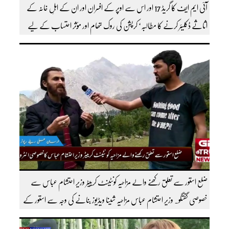
آئی ایم ایف کا گریڈ 17 اور اس سے اوپر کے افسران اور ان کے اہلِ خانہ کے
اثاثے ڈکلیئر کرنے کا مطالبہ‘ کرپشن کی روک تھام اور مؤثر احتساب کے لیے
ٹاسک فورس کے قیام کا بھی مطالبہ کردیا
ضلع استور سے تعلق رکھنے والے مزاحیہ کونٹینٹ کرییٹر وزیر احتشام عباس سے
خصوصی گفتگو۔ وزیر احتشام عباس مزاحیہ شینا ویڈیوز بنانے کی وجہ سے استور کے
اندر کافی مشہور ہیں مزید اچھی اچھی ویڈیوز دیکھنے کے لئے ہمارے یوٹیوب چینل کو