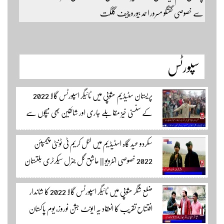
سے خصوصی گفتگو مسرور احمد بیورو چیف گلگت
سپورٹس
پریستان سٹیڈیم حشوپی میں ٹائیگر اسپورٹس گالا 2022
کے سنسنی خیز مقابلے جاری اور شائقین بھی میچوں سے
لطف اندوز ہو رہے ہیں۔ سجاد حسین نمائندہ شگر مکمل
سکردو عید گاہ اسٹیڈیم میں لٹل کریم ٹی ٹونٹی چیمپئن
وڈیوز دیکھنے لئے لئے لنک پر کلک کریں۔
2022 خصوصی انٹرویو || عاشق گل جنرل سیکرٹری بلتستان
کرکٹ ایسوسیشن کیمرہ مین یاور کمال کے ساتھ الطاف احمد
ضلع شگر حشوپی میں ٹائیگر اسپورٹس گالا 2022 کا شاندار
اسپورٹس ایڈیٹر سکردو مزید اپڈیٹس کے لئے ہمارے
افتتاح تقریب کا انعقاد یہ ایونٹ جشن نوروز، یوم پاکستان
یوٹیوب چینل لنک پر یہاں کلک کریں