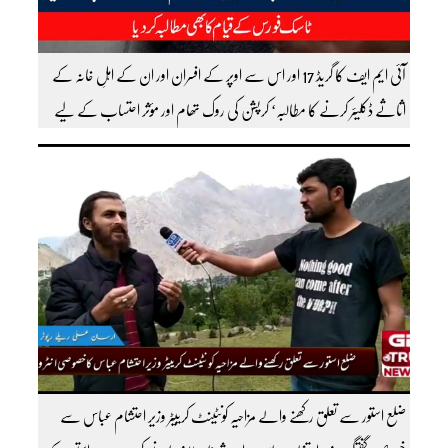
آئی ایم ایف کا گریڈ 17 اور اس سے اوپر کے افسران اور ان کے اہلِ خانہ کے
اثاثے ڈکلیئر کرنے کا مطالبہ‘ کرپشن کی روک تھام اور مؤثر احتساب کے لیے
ٹاسک فورس کے قیام کا بھی مطالبہ کردیا
ضلع استور سے تعلق رکھنے والے مزاحیہ کونٹینٹ کرییٹر وزیر احتشام عباس سے