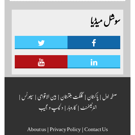
اور جشن بہاراں کی مناسبت سے ٹائیگر اسپورٹس کلب
کے زیر اہتمام منعقدہ کیا جا رہا ہے۔ سجاد حسین نمائندہ شگر
سوشل میڈیا
مزید اپڈیٹس دیکھنے کے لئے ہمارے یوٹیوب چینل لنک
پر یہاں کلک کریں
صفحہ اول
|
پاکستان
|
گلگت بلتستان
|
بین الاقوامی
|
سپورٹس
|
انٹرٹینمنٹ
|
کاروبار
|
دلچسپ و عجیب
About us
|
Privacy Policy
|
Contact Us