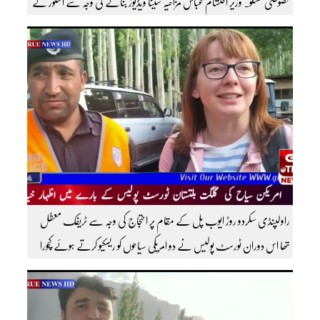
خصوصی گفتگو۔ وزیر احتشام عباس مزاحیہ شینا ویڈیوز بنانے کی وجہ سے استور کے
اندر کافی مشہور ہیں مزید اچھی اچھی ویڈیوز دیکھنے کے لئے ہمارے یوٹیوب چینل کو
سبسکرائب کریں
راولپنڈی سکردو روڑ ایوب پل کے مقام پر احتجاج کی وجہ سے ٹریفک معطل
تھا اس دوران ٹورسٹ پولیس نے دو امریکی سیاحوں کو ریسکیو کرتے ہوئے کچورا
پہنچایا تھا امریکی سیاحوں کی گلگت بلتستان ٹورسٹ پولیس کے بارے اظہار
خیال کرتے ہوئے مزید اچھی اچھی ویڈیوز دیکھنے کے لئے ہمارے یوٹیوب چینل کو