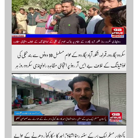
سکردو بگاردو ،قمراہ، شکور آباد بگاردو کےعوام مسلسل 10 دونوں سے بند بجلی کی
لوڈشیڈنگ کے خلاف جے ایس آر روڈ پر احتجاجی مظاہرہ راولپنڈی سکردو روڑ ہر
قسم کی ٹریفک کے لئے بند۔۔ مزید اپڈیٹس کے لیے ہمارے یوٹیوب چینل کو
سبسکرائب کریں
پاکستان مسلم لیک ن کے سنئیر رہنما اشفاق احمد کا سکارکوئی دھرنے کے حوالے