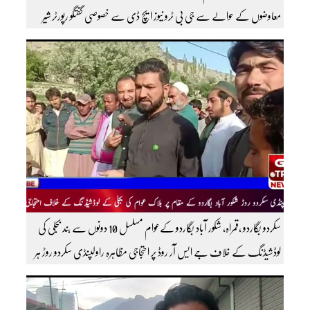
معاوضوں کے حوالے سے جی بی ٹرو نیوز ایچ ڈی سے خصوصی گفتگو رپورٹر شیر
افضل روندو
سکردو بگاردو ،قمراہ، شکور آباد بگاردو کےعوام مسلسل 10 دونوں سے بند بجلی کی
لوڈشیڈنگ کے خلاف جے ایس آر روڈ پر احتجاجی مظاہرہ راولپنڈی سکردو روڑ ہر
قسم کی ٹریفک کے لئے بند۔۔ مزید اپڈیٹس کے لیے ہمارے یوٹیوب چینل کو
سبسکرائب کریں