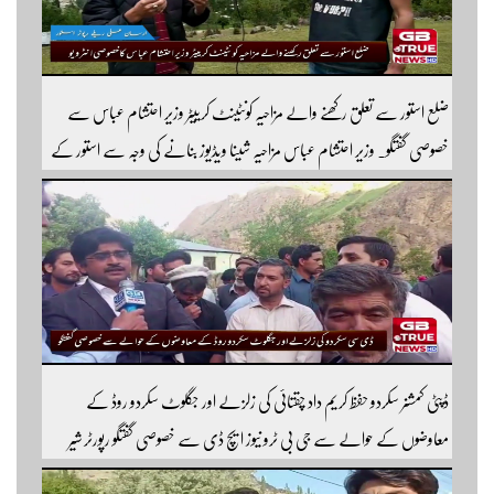
ضلع استور سے تعلق رکھنے والے مزاحیہ کونٹینٹ کرییٹر وزیر احتشام عباس سے
خصوصی گفتگو۔ وزیر احتشام عباس مزاحیہ شینا ویڈیوز بنانے کی وجہ سے استور کے
اندر کافی مشہور ہیں مزید اچھی اچھی ویڈیوز دیکھنے کے لئے ہمارے یوٹیوب چینل کو
سبسکرائب کریں
ڈپٹی کمشنر سکردو حفظ کریم داد چقتائی کی زلزلے اور جگلوٹ سکردو روڈ کے
معاوضوں کے حوالے سے جی بی ٹرو نیوز ایچ ڈی سے خصوصی گفتگو رپورٹر شیر
افضل روندو