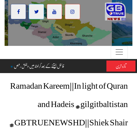
تازہ ترین
فائنل جیتنے کے بعد گراونڈ میں دل
Ramadan Kareem||In light of Quran
and Hadeis #gilgitbaltistan
#GBTRUENEWSHD||Shiek Shair