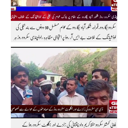
سکردو بگاردو ،قمراہ، شکور آباد بگاردو کےعوام مسلسل 10 دونوں سے بند بجلی کی
لوڈشیڈنگ کے خلاف جے ایس آر روڈ پر احتجاجی مظاہرہ راولپنڈی سکردو روڑ ہر
قسم کی ٹریفک کے لئے بند۔۔ مزید اپڈیٹس کے لیے ہمارے یوٹیوب چینل کو
سبسکرائب کریں
ڈپٹی کمشنر سکردو حفظ کریم داد چقتائی کی زلزلے اور جگلوٹ سکردو روڈ کے