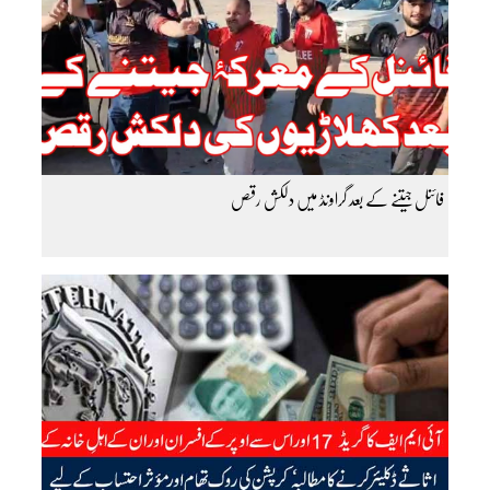
فائنل جیتنے کے بعد گراونڈ میں دلکش رقص