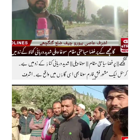
سبسکرائب کریں
گنگچھے|| پر فضا سیاحتی مقام || سوغا ویلی|| شدید دریائی کٹاٶ کے زد میں ہے۔
کرسٹل لیک مشہور فش فارم سوغا بھی اسی گاٶں میں واقع ہے۔ اشرف
عاصی بیورو چیف ضلع گنگچھے مزید اپڈیٹس دیکھنے کے لئے ہمارے یوٹیوب چینل کو
سبسکرائب کریں