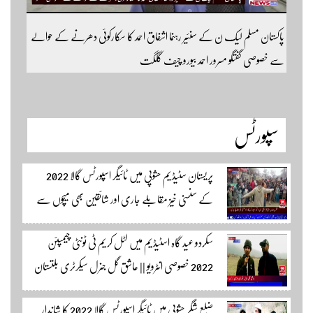
پاکستان مسلم لیک ن کے سنئیر رہنما اشفاق احمد کا سکارکوئی دھرنے کے حوالے
سے خصوصی گفتگو مسرور احمد بیورو چیف گلگت
سپورٹس
پریستان سٹیڈیم حشوپی میں ٹائیگر اسپورٹس گالا 2022
کے سنسنی خیز مقابلے جاری اور شائقین بھی میچوں سے
لطف اندوز ہو رہے ہیں۔ سجاد حسین نمائندہ شگر مکمل
سکردو عید گاہ اسٹیڈیم میں لٹل کریم ٹی ٹونٹی چیمپئن
وڈیوز دیکھنے لئے لئے لنک پر کلک کریں۔
2022 خصوصی انٹرویو || عاشق گل جنرل سیکرٹری بلتستان
کرکٹ ایسوسیشن کیمرہ مین یاور کمال کے ساتھ الطاف احمد
ضلع شگر حشوپی میں ٹائیگر اسپورٹس گالا 2022 کا شاندار