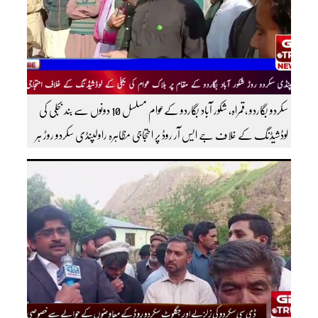
سکردو بگاردو ،قمراہ، شکور آباد بگاردو کےعوام مسلسل 10 دونوں سے بند بجلی کی
لوڈشیڈنگ کے خلاف جے ایس آر روڈ پر احتجاجی مظاہرہ راولپنڈی سکردو روڑ ہر
قسم کی ٹریفک کے لئے بند۔۔ مزید اپڈیٹس کے لیے ہمارے یوٹیوب چینل کو
سبسکرائب کریں