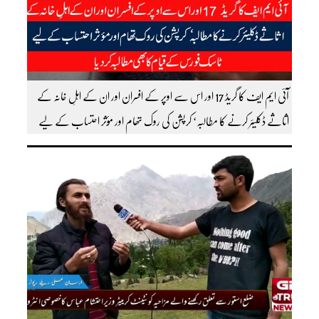
آئی ایم ایف کا گریڈ 17 اور اس سے اوپر کے افسران اور ان کے اہلِ خانہ کے
اثاثے ڈکلیئر کرنے کا مطالبہ‘ کرپشن کی روک تھام اور مؤثر احتساب کے لیے
ٹاسک فورس کے قیام کا بھی مطالبہ کردیا