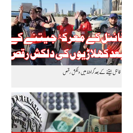
فائنل جیتنے کے بعد گراونڈ میں دلکش رقص