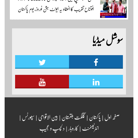
اسپورٹس ایڈیٹر سکردو مزید اپڈیٹس کے لئے ہمارے
افتتاح تقریب کا انعقاد یہ ایونٹ جشن نوروز، یوم پاکستان
یوٹیوب چینل لنک پر یہاں کلک کریں
اور جشن بہاراں کی مناسبت سے ٹائیگر اسپورٹس کلب
کے زیر اہتمام منعقدہ کیا جا رہا ہے۔ سجاد حسین نمائندہ شگر
سوشل میڈیا
مزید اپڈیٹس دیکھنے کے لئے ہمارے یوٹیوب چینل لنک
پر یہاں کلک کریں
صفحہ اول
|
پاکستان
|
گلگت بلتستان
|
بین الاقوامی
|
سپورٹس
|
انٹرٹینمنٹ
|
کاروبار
|
دلچسپ و عجیب