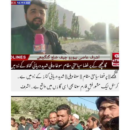
خیال کرتے ہوئے مزید اچھی اچھی ویڈیوز دیکھنے کے لئے ہمارے یوٹیوب چینل کو
سبسکرائب کریں
گنگچھے|| پر فضا سیاحتی مقام || سوغا ویلی|| شدید دریائی کٹاٶ کے زد میں ہے۔
کرسٹل لیک مشہور فش فارم سوغا بھی اسی گاٶں میں واقع ہے۔ اشرف
عاصی بیورو چیف ضلع گنگچھے مزید اپڈیٹس دیکھنے کے لئے ہمارے یوٹیوب چینل کو
سبسکرائب کریں