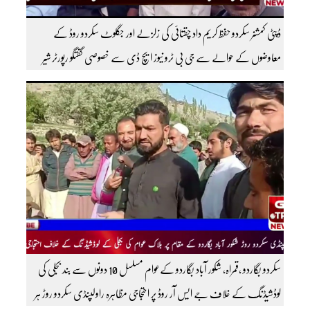
ڈپٹی کمشنر سکردو حفظ کریم داد چقتائی کی زلزلے اور جگلوٹ سکردو روڈ کے
معاوضوں کے حوالے سے جی بی ٹرو نیوز ایچ ڈی سے خصوصی گفتگو رپورٹر شیر
افضل روندو
سکردو بگاردو ،قمراہ، شکور آباد بگاردو کےعوام مسلسل 10 دونوں سے بند بجلی کی
لوڈشیڈنگ کے خلاف جے ایس آر روڈ پر احتجاجی مظاہرہ راولپنڈی سکردو روڑ ہر