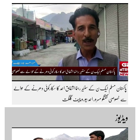
قسم کی ٹریفک کے لئے بند۔۔ مزید اپڈیٹس کے لیے ہمارے یوٹیوب چینل کو
سبسکرائب کریں
پاکستان مسلم لیک ن کے سنئیر رہنما اشفاق احمد کا سکارکوئی دھرنے کے حوالے
سے خصوصی گفتگو مسرور احمد بیورو چیف گلگت
ویڈیوز