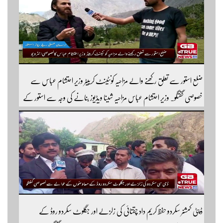
ضلع استور سے تعلق رکھنے والے مزاحیہ کونٹینٹ کرییٹر وزیر احتشام عباس سے
خصوصی گفتگو۔ وزیر احتشام عباس مزاحیہ شینا ویڈیوز بنانے کی وجہ سے استور کے
اندر کافی مشہور ہیں مزید اچھی اچھی ویڈیوز دیکھنے کے لئے ہمارے یوٹیوب چینل کو
سبسکرائب کریں
ڈپٹی کمشنر سکردو حفظ کریم داد چقتائی کی زلزلے اور جگلوٹ سکردو روڈ کے