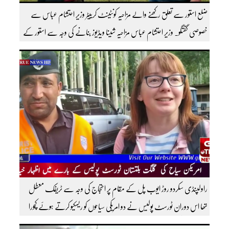
ضلع استور سے تعلق رکھنے والے مزاحیہ کونٹینٹ کرییٹر وزیر احتشام عباس سے
خصوصی گفتگو۔ وزیر احتشام عباس مزاحیہ شینا ویڈیوز بنانے کی وجہ سے استور کے
اندر کافی مشہور ہیں مزید اچھی اچھی ویڈیوز دیکھنے کے لئے ہمارے یوٹیوب چینل کو
سبسکرائب کریں
راولپنڈی سکردو روڑ ایوب پل کے مقام پر احتجاج کی وجہ سے ٹریفک معطل
تھا اس دوران ٹورسٹ پولیس نے دو امریکی سیاحوں کو ریسکیو کرتے ہوئے کچورا
پہنچایا تھا امریکی سیاحوں کی گلگت بلتستان ٹورسٹ پولیس کے بارے اظہار