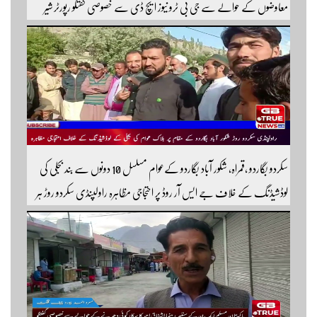
معاوضوں کے حوالے سے جی بی ٹرو نیوز ایچ ڈی سے خصوصی گفتگو رپورٹر شیر
افضل روندو
سکردو بگاردو ،قمراہ، شکور آباد بگاردو کےعوام مسلسل 10 دونوں سے بند بجلی کی
لوڈشیڈنگ کے خلاف جے ایس آر روڈ پر احتجاجی مظاہرہ راولپنڈی سکردو روڑ ہر
قسم کی ٹریفک کے لئے بند۔۔ مزید اپڈیٹس کے لیے ہمارے یوٹیوب چینل کو
سبسکرائب کریں