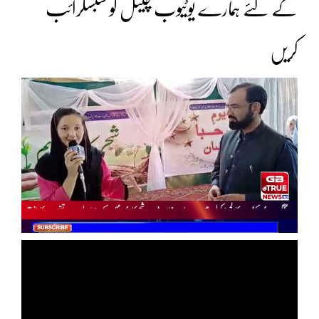
کے لئے ہمارے یوٹیوب چینل کو سبسکرائب
کریں