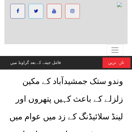
تازہ ترین
فائنل جیتنے کے بعد گراونڈ می
وندو ستک جمشیدآباد کے مکین
زلزلے کے باعث کہیں پتھروں اور
لینڈ سلائیڈنگ کے زد میں عوام میں