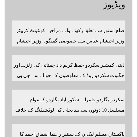
ویڈیوز
ضلع استور سے تعلق رکھنے والے مزاحیہ کونٹینٹ کرییٹر
وزیر احتشام عباس سے خصوصی گفتگو۔ وزیر احتشام
عباس مزاحیہ شینا ویڈیوز بنانے کی وجہ سے استور کے
اندر کافی مشہور ہیں مزید اچھی اچھی ویڈیوز دیکھنے
ڈپٹی کمشنر سکردو حفظ کریم داد چقتائی کی زلزلے اور
کے لئے ہمارے یوٹیوب چینل کو سبسکرائب کریں
جگلوٹ سکردو روڈ کے معاوضوں کے حوالے سے جی بی
ٹرو نیوز ایچ ڈی سے خصوصی گفتگو رپورٹر شیر افضل
روندو
سکردو بگاردو ،قمراہ، شکور آباد بگاردو کےعوام
مسلسل 10 دونوں سے بند بجلی کی لوڈشیڈنگ کے خلاف
جے ایس آر روڈ پر احتجاجی مظاہرہ راولپنڈی سکردو
روڑ ہر قسم کی ٹریفک کے لئے بند۔۔ مزید اپڈیٹس کے
پاکستان مسلم لیک ن کے سنئیر رہنما اشفاق احمد کا