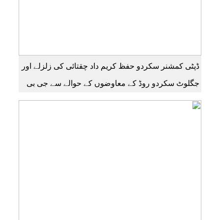
ڈپٹی کمشنر سکردو حفظ کریم داد چقتائی کی زلزلے اور
جگلوٹ سکردو روڈ کے معاوضوں کے حوالے سے جی بی
ٹرو نیوز ایچ ڈی سے خصوصی گفتگو رپورٹر شیر افضل
روندو