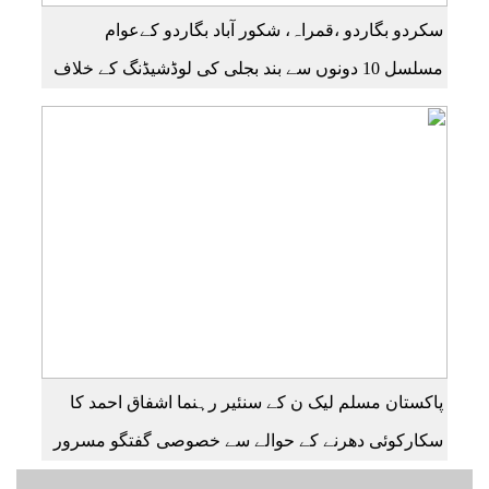
سکردو بگاردو ،قمراہ، شکور آباد بگاردو کےعوام
مسلسل 10 دونوں سے بند بجلی کی لوڈشیڈنگ کے خلاف
جے ایس آر روڈ پر احتجاجی مظاہرہ راولپنڈی سکردو
روڑ ہر قسم کی ٹریفک کے لئے بند۔۔ مزید اپڈیٹس کے
لیے ہمارے یوٹیوب چینل کو سبسکرائب کریں
پاکستان مسلم لیک ن کے سنئیر رہنما اشفاق احمد کا
سکارکوئی دھرنے کے حوالے سے خصوصی گفتگو مسرور
احمد بیورو چیف گلگت