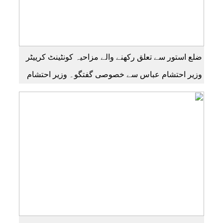
ضلع استور سے تعلق رکھنے والے مزاحیہ کونٹینٹ کرییٹر
وزیر احتشام عباس سے خصوصی گفتگو۔ وزیر احتشام
عباس مزاحیہ شینا ویڈیوز بنانے کی وجہ سے استور کے
اندر کافی مشہور ہیں مزید اچھی اچھی ویڈیوز دیکھنے
کے لئے ہمارے یوٹیوب چینل کو سبسکرائب کریں