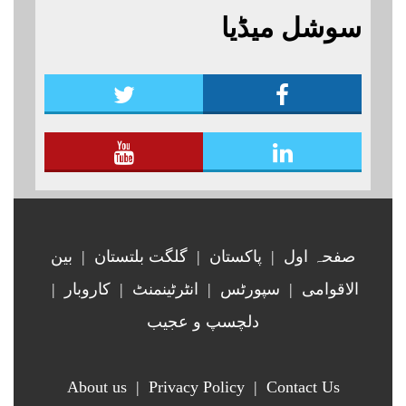
پاکستان اور جشن بہاراں کی مناسبت
سوشل میڈیا
ہمارے یوٹیوب چینل لنک پر یہاں کلک
سے ٹائیگر اسپورٹس کلب کے زیر اہتمام
کریں
منعقدہ کیا جا رہا ہے۔ سجاد حسین
نمائندہ شگر مزید اپڈیٹس دیکھنے کے لئے
ہمارے یوٹیوب چینل لنک پر یہاں کلک
کریں
صفحہ اول
|
پاکستان
|
گلگت بلتستان
|
بین
الاقوامی
|
سپورٹس
|
انٹرٹینمنٹ
|
کاروبار
|
دلچسپ و عجیب
About us
|
Privacy Policy
|
Contact Us