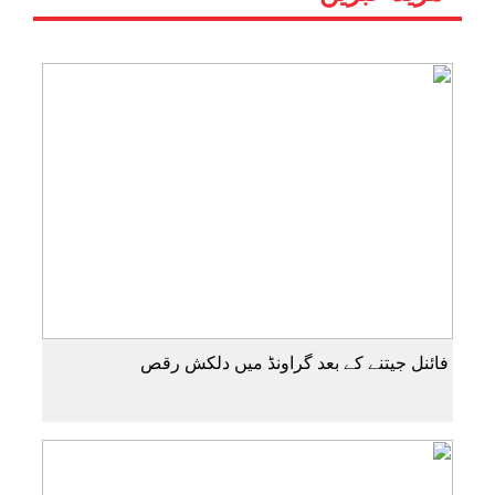
فائنل جیتنے کے بعد گراونڈ میں دلکش رقص