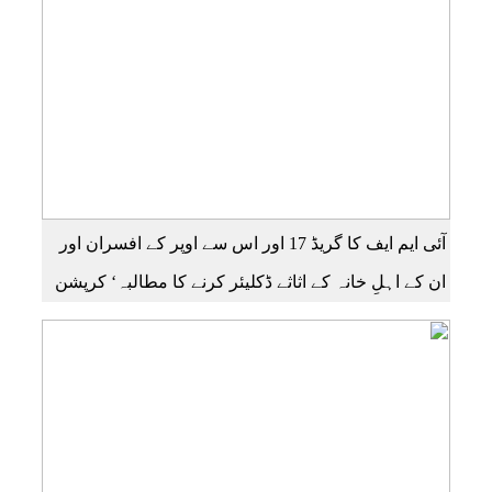
آئی ایم ایف کا گریڈ 17 اور اس سے اوپر کے افسران اور
ان کے اہلِ خانہ کے اثاثے ڈکلیئر کرنے کا مطالبہ‘ کرپشن
کی روک تھام اور مؤثر احتساب کے لیے ٹاسک فورس کے
قیام کا بھی مطالبہ کردیا