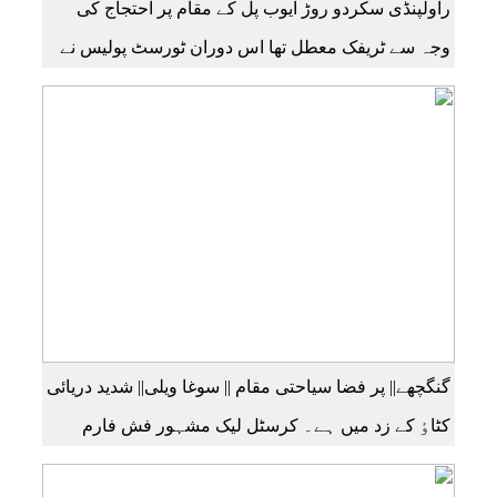
راولپنڈی سکردو روڑ ایوب پل کے مقام پر احتجاج کی
وجہ سے ٹریفک معطل تھا اس دوران ٹورسٹ پولیس نے
دو امریکی سیاحوں کو ریسکیو کرتے ہوئے کچورا پہنچایا
تھا امریکی سیاحوں کی گلگت بلتستان ٹورسٹ پولیس
کے بارے اظہار خیال کرتے ہوئے مزید اچھی اچھی ویڈیوز
دیکھنے کے لئے ہمارے یوٹیوب چینل کو سبسکرائب کریں
گنگچھے|| پر فضا سیاحتی مقام || سوغا ویلی|| شدید دریائی
کٹاٶ کے زد میں ہے۔ کرسٹل لیک مشہور فش فارم
سوغا بھی اسی گاٶں میں واقع ہے۔ اشرف عاصی بیورو