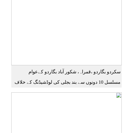
چیف ضلع گنگچھے مزید اپڈیٹس دیکھنے کے لئے ہمارے
یوٹیوب چینل کو سبسکرائب کریں
سکردو بگاردو ،قمراہ، شکور آباد بگاردو کےعوام
مسلسل 10 دونوں سے بند بجلی کی لوڈشیڈنگ کے خلاف
جے ایس آر روڈ پر احتجاجی مظاہرہ راولپنڈی سکردو
روڑ ہر قسم کی ٹریفک کے لئے بند۔۔ مزید اپڈیٹس کے
لیے ہمارے یوٹیوب چینل کو سبسکرائب کریں