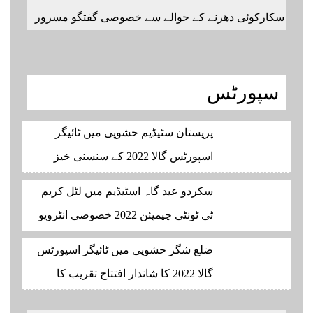
لیے ہمارے یوٹیوب چینل کو سبسکرائب کریں
سکارکوئی دھرنے کے حوالے سے خصوصی گفتگو مسرور
احمد بیورو چیف گلگت
سپورٹس
پریستان سٹیڈیم حشوپی میں ٹائیگر
اسپورٹس گالا 2022 کے سنسنی خیز
مقابلے جاری اور شائقین بھی میچوں
سکردو عید گاہ اسٹیڈیم میں لٹل کریم
سے لطف اندوز ہو رہے ہیں۔ سجاد
ٹی ٹونٹی چیمپئن 2022 خصوصی انٹرویو
حسین نمائندہ شگر مکمل وڈیوز دیکھنے
|| عاشق گل جنرل سیکرٹری بلتستان
ضلع شگر حشوپی میں ٹائیگر اسپورٹس
لئے لئے لنک پر کلک کریں۔
کرکٹ ایسوسیشن کیمرہ مین یاور
گالا 2022 کا شاندار افتتاح تقریب کا
کمال کے ساتھ الطاف احمد اسپورٹس
انعقاد یہ ایونٹ جشن نوروز، یوم
ایڈیٹر سکردو مزید اپڈیٹس کے لئے