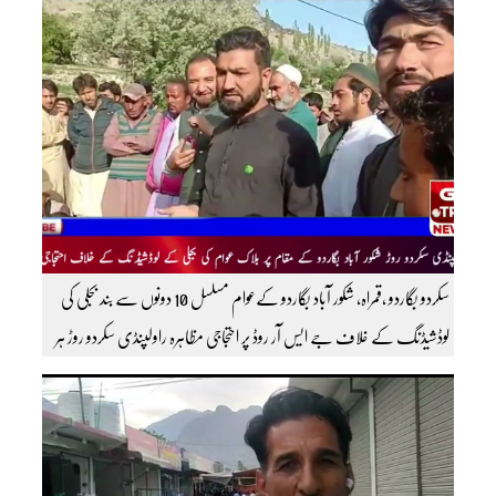
سکردو بگاردو ،قمراہ، شکور آباد بگاردو کےعوام مسلسل 10 دونوں سے بند بجلی کی
لوڈشیڈنگ کے خلاف جے ایس آر روڈ پر احتجاجی مظاہرہ راولپنڈی سکردو روڑ ہر
قسم کی ٹریفک کے لئے بند۔۔ مزید اپڈیٹس کے لیے ہمارے یوٹیوب چینل کو
سبسکرائب کریں