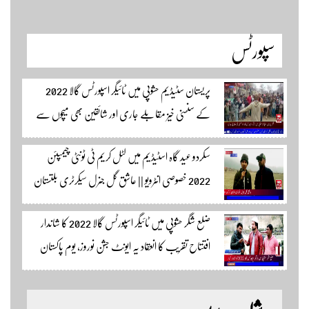
سپورٹس
پریستان سٹیڈیم حشوپی میں ٹائیگر اسپورٹس گالا 2022
کے سنسنی خیز مقابلے جاری اور شائقین بھی میچوں سے
لطف اندوز ہو رہے ہیں۔ سجاد حسین نمائندہ شگر مکمل
سکردو عید گاہ اسٹیڈیم میں لٹل کریم ٹی ٹونٹی چیمپئن
وڈیوز دیکھنے لئے لئے لنک پر کلک کریں۔
2022 خصوصی انٹرویو || عاشق گل جنرل سیکرٹری بلتستان
کرکٹ ایسوسیشن کیمرہ مین یاور کمال کے ساتھ الطاف احمد
ضلع شگر حشوپی میں ٹائیگر اسپورٹس گالا 2022 کا شاندار
اسپورٹس ایڈیٹر سکردو مزید اپڈیٹس کے لئے ہمارے
افتتاح تقریب کا انعقاد یہ ایونٹ جشن نوروز، یوم پاکستان
یوٹیوب چینل لنک پر یہاں کلک کریں
اور جشن بہاراں کی مناسبت سے ٹائیگر اسپورٹس کلب
کے زیر اہتمام منعقدہ کیا جا رہا ہے۔ سجاد حسین نمائندہ شگر