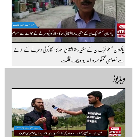
پاکستان مسلم لیک ن کے سنئیر رہنما اشفاق احمد کا سکارکوئی دھرنے کے حوالے
سے خصوصی گفتگو مسرور احمد بیورو چیف گلگت
ویڈیوز