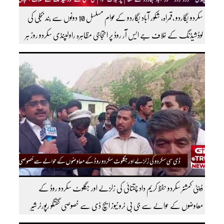
سکردو بگاردو ،قمراہ، شکور آباد بگاردو کےعوام مسلسل 10 دونوں سے بند بجلی کی
لوڈشیڈنگ کے خلاف جے ایس آر روڈ پر احتجاجی مظاہرہ راولپنڈی سکردو روڑ ہر
قسم کی ٹریفک کے لئے بند۔۔ مزید اپڈیٹس کے لیے ہمارے یوٹیوب چینل کو
سبسکرائب کریں
ڈپٹی کمشنر سکردو حفظ کریم داد چقتائی کی زلزلے اور جگلوٹ سکردو روڈ کے
معاوضوں کے حوالے سے جی بی ٹرو نیوز ایچ ڈی سے خصوصی گفتگو رپورٹر شیر
افضل روندو