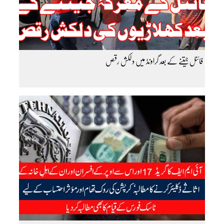
فائنل جیتنے کے بعد گراونڈ میں دلکش رقص