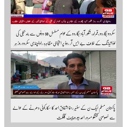
سکردو بگاردو ،قمراہ، شکور آباد بگاردو کےعوام مسلسل 10 دونوں سے بند بجلی کی
لوڈشیڈنگ کے خلاف جے ایس آر روڈ پر احتجاجی مظاہرہ راولپنڈی سکردو روڑ ہر
قسم کی ٹریفک کے لئے بند۔۔ مزید اپڈیٹس کے لیے ہمارے یوٹیوب چینل کو
سبسکرائب کریں
پاکستان مسلم لیک ن کے سنئیر رہنما اشفاق احمد کا سکارکوئی دھرنے کے حوالے
سے خصوصی گفتگو مسرور احمد بیورو چیف گلگت