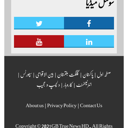
سوشل میڈیا
مزید اپڈیٹس دیکھنے کے لئے ہمارے یوٹیوب چینل لنک
پر یہاں کلک کریں
صفحہ اول
|
پاکستان
|
گلگت بلتستان
|
بین الاقوامی
|
سپورٹس
|
انٹرٹینمنٹ
|
کاروبار
|
دلچسپ و عجیب
About us
|
Privacy Policy
|
Contact Us
Copyright © 2021 GB True News HD. All Rights