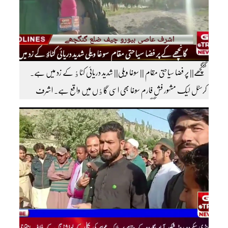
گنگچھے|| پر فضا سیاحتی مقام || سوغا ویلی|| شدید دریائی کٹاٶ کے زد میں ہے۔
کرسٹل لیک مشہور فش فارم سوغا بھی اسی گاٶں میں واقع ہے۔ اشرف
عاصی بیورو چیف ضلع گنگچھے مزید اپڈیٹس دیکھنے کے لئے ہمارے یوٹیوب چینل کو
سبسکرائب کریں