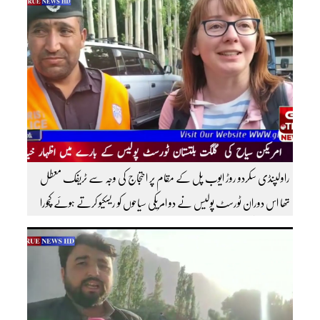
سبسکرائب کریں
راولپنڈی سکردو روڑ ایوب پل کے مقام پر احتجاج کی وجہ سے ٹریفک معطل
تھا اس دوران ٹورسٹ پولیس نے دو امریکی سیاحوں کو ریسکیو کرتے ہوئے کچورا
پہنچایا تھا امریکی سیاحوں کی گلگت بلتستان ٹورسٹ پولیس کے بارے اظہار
خیال کرتے ہوئے مزید اچھی اچھی ویڈیوز دیکھنے کے لئے ہمارے یوٹیوب چینل کو
سبسکرائب کریں