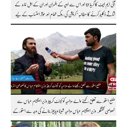
آئی ایم ایف کا گریڈ 17 اور اس سے اوپر کے افسران اور ان کے اہلِ خانہ کے
اثاثے ڈکلیئر کرنے کا مطالبہ‘ کرپشن کی روک تھام اور مؤثر احتساب کے لیے
ٹاسک فورس کے قیام کا بھی مطالبہ کردیا
ضلع استور سے تعلق رکھنے والے مزاحیہ کونٹینٹ کرییٹر وزیر احتشام عباس سے
خصوصی گفتگو۔ وزیر احتشام عباس مزاحیہ شینا ویڈیوز بنانے کی وجہ سے استور کے
اندر کافی مشہور ہیں مزید اچھی اچھی ویڈیوز دیکھنے کے لئے ہمارے یوٹیوب چینل کو