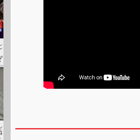
بج
را
لی
پا