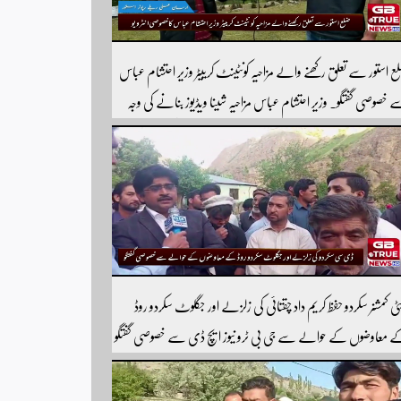
ع استور سے تعلق رکھنے والے مزاحیہ کونٹینٹ کرییٹر وزیر احتشام عباس
 خصوصی گفتگو۔ وزیر احتشام عباس مزاحیہ شینا ویڈیوز بنانے کی وجہ
 استور کے اندر کافی مشہور ہیں مزید اچھی اچھی ویڈیوز دیکھنے کے لئے
ارے یوٹیوب چینل کو سبسکرائب کریں
ٹی کمشنر سکردو حفظ کریم داد چقتائی کی زلزلے اور جگلوٹ سکردو روڈ
 معاوضوں کے حوالے سے جی بی ٹرو نیوز ایچ ڈی سے خصوصی گفتگو
ورٹر شیر افضل روندو