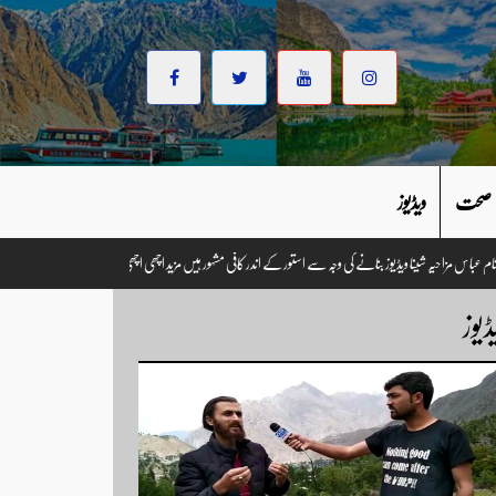
صحت
ویڈیوز
 گفتگو۔ وزیر احتشام عباس مزاحیہ شینا ویڈیوز بنانے کی وجہ سے استور کے اندر کافی مشہور ہیں مزید اچھی اچھی ویڈیو
ڈیوز