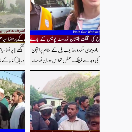
راولپنڈی سکردو روڑ ایوب پل کے مقام پر احتجاج
گنگچھے|| پر فضا سیا
کی وجہ سے ٹریفک معطل تھا اس دوران ٹورسٹ
دریائی کٹاٶ کے 
پولیس نے دو امریکی سیاحوں کو ریسکیو کرتے ہوئے
فش فارم سوغا بھ
کچورا پہنچایا تھا امریکی سیاحوں کی گلگت بلتستان
اشرف عاصی بیورو 
ٹورسٹ پولیس کے بارے اظہار خیال کرتے
دیکھنے کے لئے ہم
ہوئے مزید اچھی اچھی ویڈیوز دیکھنے کے لئے
سبسکرائب کریں
ہمارے یوٹیوب چینل کو سبسکرائب کریں