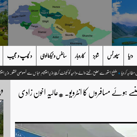
دنیا
سپورٹس
شوبز
کاروبار
سائنس و ٹیکنالوجی
دلچسپ و عجیب
ضلع استور سے تعلق رکھنے والے مزاحیہ کونٹینٹ کرییٹر وزیر احتشام عباس سے خصوصی
وی
ے ہوئے مسافروں کا انٹرویو۔ #عالیہ اخون زادی