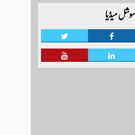
ٹائیگر اسپورٹس کلب کے زیر اہتمام منعقدہ کیا جا رہا
سوشل میڈیا
ہے۔ سجاد حسین نمائندہ شگر مزید اپڈیٹس دیکھنے
کے لئے ہمارے یوٹیوب چینل لنک پر یہاں
کلک کریں