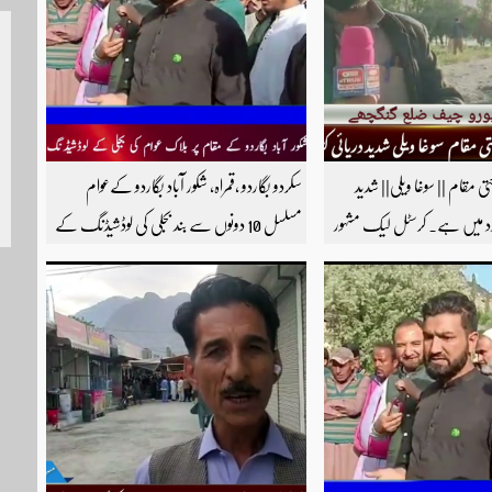
سبسکرائب کریں
حتی مقام || سوغا ویلی|| شدید
سکردو بگاردو ،قمراہ، شکور آباد بگاردو کےعوام
زد میں ہے۔ کرسٹل لیک مشہور
مسلسل 10 دونوں سے بند بجلی کی لوڈشیڈنگ کے
ی اسی گاٶں میں واقع ہے۔
خلاف جے ایس آر روڈ پر احتجاجی مظاہرہ راولپنڈی
چیف ضلع گنگچھے مزید اپڈیٹس
سکردو روڑ ہر قسم کی ٹریفک کے لئے بند۔۔ مزید
ارے یوٹیوب چینل کو
اپڈیٹس کے لیے ہمارے یوٹیوب چینل کو
سبسکرائب کریں