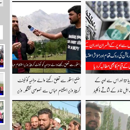
کے
آئی ایم ایف کا گریڈ 17 اور اس سے اوپر کے
ضلع استور سے تعلق رکھنے والے مزاحیہ کونٹینٹ
اہلِ خانہ کے اثاثے ڈکلیئر
کرییٹر وزیر احتشام عباس سے خصوصی گفتگو۔ وزیر
رپشن کی روک تھام اور مؤثر
احتشام عباس مزاحیہ شینا ویڈیوز بنانے کی وجہ سے
ٹاسک فورس کے قیام کا بھی
استور کے اندر کافی مشہور ہیں مزید اچھی اچھی ویڈیوز
دیکھنے کے لئے ہمارے یوٹیوب چینل کو