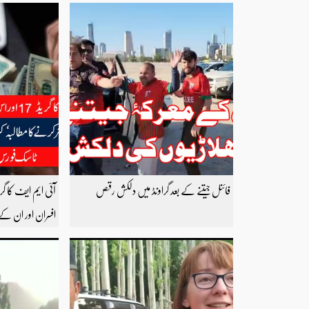
فائنل جیتنے کے بعد گراونڈ میں دلکش رقص
افسران اور ان کے 
کرنے کا مطالبہ‘ ک
احتساب کے لیے 
مطالبہ کردیا