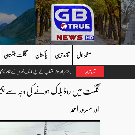
صفحۂ اول
تازہ ترین
پاکستان
گلگت بلتستان
تازہ ترین
گلگت میں روڈ بلاک ہونے کی وجہ سے پھنس
اور مسرور احمد