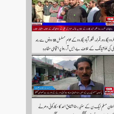
سکردو بگاردو ،قمراہ، شکور آباد بگاردو کےعوام مسلسل 10 دونوں سے بند
لی کی لوڈشیڈنگ کے خلاف جے ایس آر روڈ پر احتجاجی مظاہرہ
ولپنڈی سکردو روڑ ہر قسم کی ٹریفک کے لئے بند۔۔ مزید اپڈیٹس کے
ے ہمارے یوٹیوب چینل کو سبسکرائب کریں
کستان مسلم لیک ن کے سنئیر رہنما اشفاق احمد کا سکارکوئی دھرنے