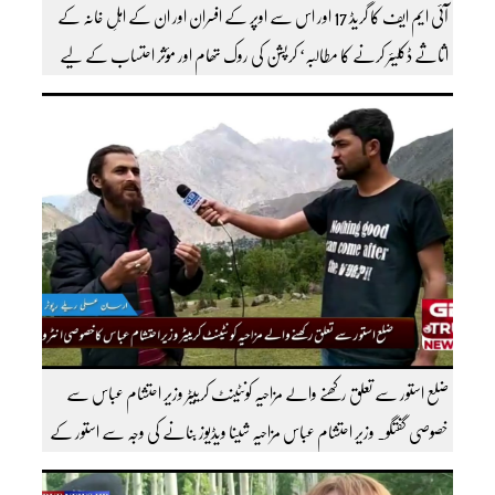
آئی ایم ایف کا گریڈ 17 اور اس سے اوپر کے افسران اور ان کے اہلِ خانہ کے
اثاثے ڈکلیئر کرنے کا مطالبہ‘ کرپشن کی روک تھام اور مؤثر احتساب کے لیے
ٹاسک فورس کے قیام کا بھی مطالبہ کردیا
ضلع استور سے تعلق رکھنے والے مزاحیہ کونٹینٹ کرییٹر وزیر احتشام عباس سے
خصوصی گفتگو۔ وزیر احتشام عباس مزاحیہ شینا ویڈیوز بنانے کی وجہ سے استور کے
اندر کافی مشہور ہیں مزید اچھی اچھی ویڈیوز دیکھنے کے لئے ہمارے یوٹیوب چینل کو