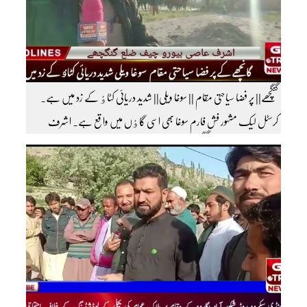
گنگچھے|| پر فضا سیاحتی مقام || سوغا ویلی|| شدید دریائی کٹاٶ کے زد میں ہے۔
کرسٹل لیک مشہور فش فارم سوغا بھی اسی گاٶں میں واقع ہے۔ اشرف
عاصی بیورو چیف ضلع گنگچھے مزید اپڈیٹس دیکھنے کے لئے ہمارے یوٹیوب چینل کو
سبسکرائب کریں