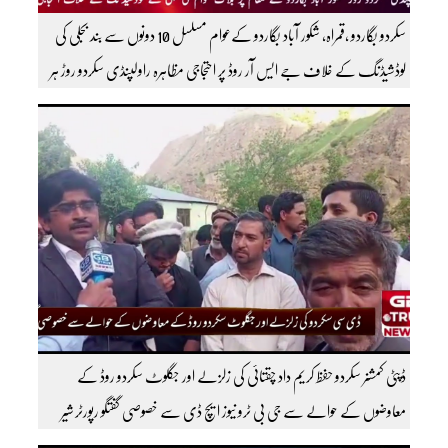
سکردو بگاردو ،قمراہ، شکور آباد بگاردو کےعوام مسلسل 10 دونوں سے بند بجلی کی
لوڈشیڈنگ کے خلاف جے ایس آر روڈ پر احتجاجی مظاہرہ راولپنڈی سکردو روڑ ہر
قسم کی ٹریفک کے لئے بند۔۔ مزید اپڈیٹس کے لیے ہمارے یوٹیوب چینل کو
سبسکرائب کریں
ڈپٹی کمشنر سکردو حفظ کریم داد چقتائی کی زلزلے اور جگلوٹ سکردو روڈ کے
معاوضوں کے حوالے سے جی بی ٹرو نیوز ایچ ڈی سے خصوصی گفتگو رپورٹر شیر
افضل روندو