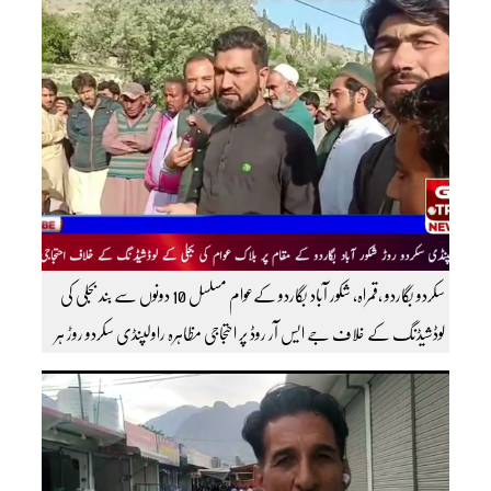
سکردو بگاردو ،قمراہ، شکور آباد بگاردو کےعوام مسلسل 10 دونوں سے بند بجلی کی
لوڈشیڈنگ کے خلاف جے ایس آر روڈ پر احتجاجی مظاہرہ راولپنڈی سکردو روڑ ہر
قسم کی ٹریفک کے لئے بند۔۔ مزید اپڈیٹس کے لیے ہمارے یوٹیوب چینل کو
سبسکرائب کریں