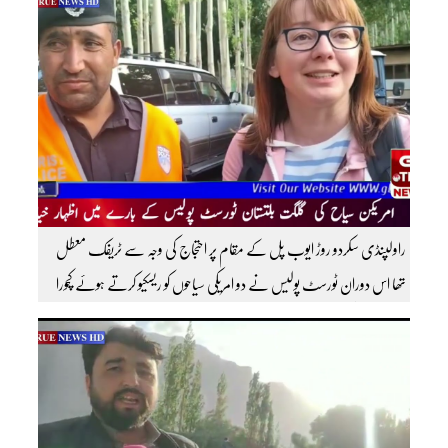
سبسکرائب کریں
راولپنڈی سکردو روڑ ایوب پل کے مقام پر احتجاج کی وجہ سے ٹریفک معطل
تھا اس دوران ٹورسٹ پولیس نے دو امریکی سیاحوں کو ریسکیو کرتے ہوئے کچورا
پہنچایا تھا امریکی سیاحوں کی گلگت بلتستان ٹورسٹ پولیس کے بارے اظہار
خیال کرتے ہوئے مزید اچھی اچھی ویڈیوز دیکھنے کے لئے ہمارے یوٹیوب چینل کو
سبسکرائب کریں