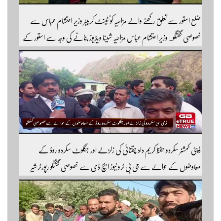
ضلع استور سے تعلق رکھنے والے مزاحیہ کونٹینٹ کرییٹر وزیر احتشام عباس سے
خصوصی گفتگو۔ وزیر احتشام عباس مزاحیہ شینا ویڈیوز بنانے کی وجہ سے استور کے
اندر کافی مشہور ہیں مزید اچھی اچھی ویڈیوز دیکھنے کے لئے ہمارے یوٹیوب چینل کو
سبسکرائب کریں
ڈپٹی کمشنر سکردو حفظ کریم داد چقتائی کی زلزلے اور جگلوٹ سکردو روڈ کے
معاوضوں کے حوالے سے جی بی ٹرو نیوز ایچ ڈی سے خصوصی گفتگو رپورٹر شیر
افضل روندو