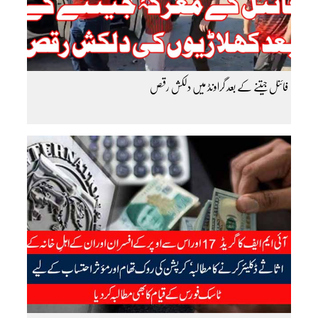
فائنل جیتنے کے بعد گراونڈ میں دلکش رقص