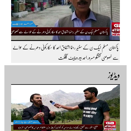
پاکستان مسلم لیک ن کے سنئیر رہنما اشفاق احمد کا سکارکوئی دھرنے کے حوالے
سے خصوصی گفتگو مسرور احمد بیورو چیف گلگت
ویڈیوز