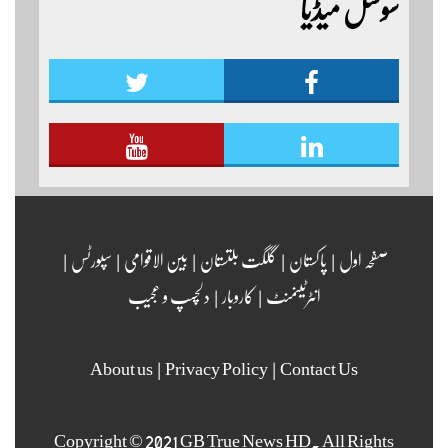
سوشل میڈیا
مزید اپڈیٹس دیکھنے کے لئے ہمارے یوٹیوب چینل لنک
پر یہاں کلک کریں
صفحہ اول
|
پاکستان
|
گلگت بلتستان
|
بین الاقوامی
|
سپورٹس
|
انٹرٹینمنٹ
|
کاروبار
|
دلچسپ و عجیب
About us
|
Privacy Policy
|
Contact Us
Copyright © 2021 GB True News HD. All Rights