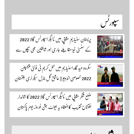
سپورٹس
پریستان سٹیڈیم حشوپی میں ٹائیگر اسپورٹس گالا 2022
کے سنسنی خیز مقابلے جاری اور شائقین بھی میچوں سے
لطف اندوز ہو رہے ہیں۔ سجاد حسین نمائندہ شگر مکمل
سکردو عید گاہ اسٹیڈیم میں لٹل کریم ٹی ٹونٹی چیمپئن
وڈیوز دیکھنے لئے لئے لنک پر کلک کریں۔
2022 خصوصی انٹرویو || عاشق گل جنرل سیکرٹری بلتستان
کرکٹ ایسوسیشن کیمرہ مین یاور کمال کے ساتھ الطاف احمد
ضلع شگر حشوپی میں ٹائیگر اسپورٹس گالا 2022 کا شاندار
اسپورٹس ایڈیٹر سکردو مزید اپڈیٹس کے لئے ہمارے
افتتاح تقریب کا انعقاد یہ ایونٹ جشن نوروز، یوم پاکستان
یوٹیوب چینل لنک پر یہاں کلک کریں
اور جشن بہاراں کی مناسبت سے ٹائیگر اسپورٹس کلب
کے زیر اہتمام منعقدہ کیا جا رہا ہے۔ سجاد حسین نمائندہ شگر