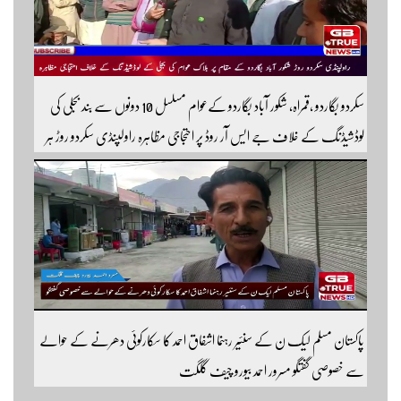
سکردو بگاردو ،قمراہ، شکور آباد بگاردو کےعوام مسلسل 10 دونوں سے بند بجلی کی
لوڈشیڈنگ کے خلاف جے ایس آر روڈ پر احتجاجی مظاہرہ راولپنڈی سکردو روڑ ہر
قسم کی ٹریفک کے لئے بند۔۔ مزید اپڈیٹس کے لیے ہمارے یوٹیوب چینل کو
سبسکرائب کریں
پاکستان مسلم لیک ن کے سنئیر رہنما اشفاق احمد کا سکارکوئی دھرنے کے حوالے
سے خصوصی گفتگو مسرور احمد بیورو چیف گلگت