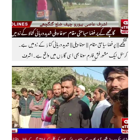
گنگچھے|| پر فضا سیاحتی مقام || سوغا ویلی|| شدید دریائی کٹاٶ کے زد میں ہے۔
کرسٹل لیک مشہور فش فارم سوغا بھی اسی گاٶں میں واقع ہے۔ اشرف
عاصی بیورو چیف ضلع گنگچھے مزید اپڈیٹس دیکھنے کے لئے ہمارے یوٹیوب چینل کو
سبسکرائب کریں