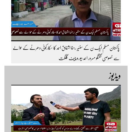
پاکستان مسلم لیک ن کے سنئیر رہنما اشفاق احمد کا سکارکوئی دھرنے کے حوالے
سے خصوصی گفتگو مسرور احمد بیورو چیف گلگت
ویڈیوز