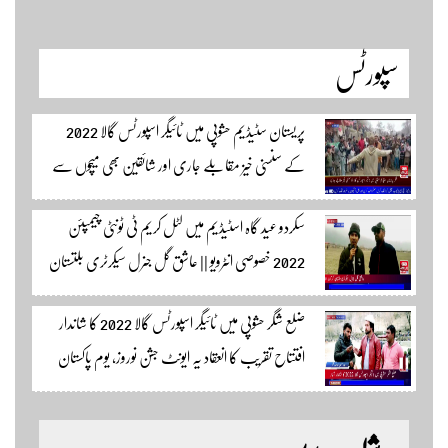
سپورٹس
پریستان سٹیڈیم حشوپی میں ٹائیگر اسپورٹس گالا 2022
کے سنسنی خیز مقابلے جاری اور شائقین بھی میچوں سے
لطف اندوز ہو رہے ہیں۔ سجاد حسین نمائندہ شگر مکمل
سکردو عید گاہ اسٹیڈیم میں لٹل کریم ٹی ٹونٹی چیمپئن
وڈیوز دیکھنے لئے لئے لنک پر کلک کریں۔
2022 خصوصی انٹرویو || عاشق گل جنرل سیکرٹری بلتستان
کرکٹ ایسوسیشن کیمرہ مین یاور کمال کے ساتھ الطاف احمد
ضلع شگر حشوپی میں ٹائیگر اسپورٹس گالا 2022 کا شاندار
اسپورٹس ایڈیٹر سکردو مزید اپڈیٹس کے لئے ہمارے
افتتاح تقریب کا انعقاد یہ ایونٹ جشن نوروز، یوم پاکستان
یوٹیوب چینل لنک پر یہاں کلک کریں
اور جشن بہاراں کی مناسبت سے ٹائیگر اسپورٹس کلب
کے زیر اہتمام منعقدہ کیا جا رہا ہے۔ سجاد حسین نمائندہ شگر