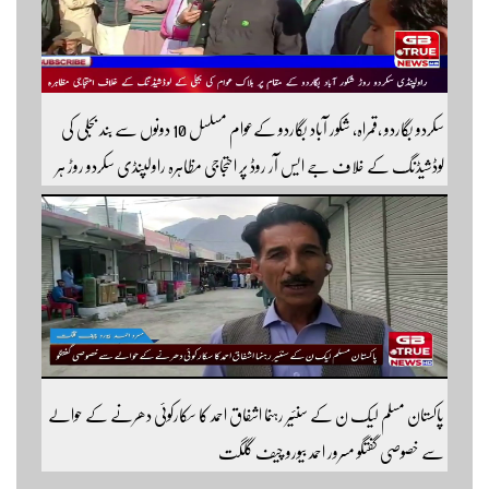
سکردو بگاردو ،قمراہ، شکور آباد بگاردو کےعوام مسلسل 10 دونوں سے بند بجلی کی
لوڈشیڈنگ کے خلاف جے ایس آر روڈ پر احتجاجی مظاہرہ راولپنڈی سکردو روڑ ہر
قسم کی ٹریفک کے لئے بند۔۔ مزید اپڈیٹس کے لیے ہمارے یوٹیوب چینل کو
سبسکرائب کریں
پاکستان مسلم لیک ن کے سنئیر رہنما اشفاق احمد کا سکارکوئی دھرنے کے حوالے
سے خصوصی گفتگو مسرور احمد بیورو چیف گلگت