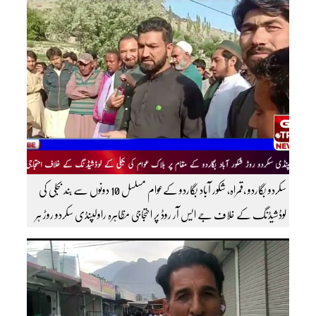
سکردو بگاردو ،قمراہ، شکور آباد بگاردو کےعوام مسلسل 10 دونوں سے بند بجلی کی
لوڈشیڈنگ کے خلاف جے ایس آر روڈ پر احتجاجی مظاہرہ راولپنڈی سکردو روڑ ہر
قسم کی ٹریفک کے لئے بند۔۔ مزید اپڈیٹس کے لیے ہمارے یوٹیوب چینل کو
سبسکرائب کریں