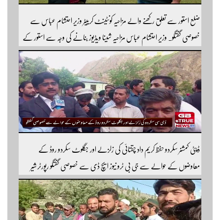
ضلع استور سے تعلق رکھنے والے مزاحیہ کونٹینٹ کرییٹر وزیر احتشام عباس سے
خصوصی گفتگو۔ وزیر احتشام عباس مزاحیہ شینا ویڈیوز بنانے کی وجہ سے استور کے
اندر کافی مشہور ہیں مزید اچھی اچھی ویڈیوز دیکھنے کے لئے ہمارے یوٹیوب چینل کو
سبسکرائب کریں
ڈپٹی کمشنر سکردو حفظ کریم داد چقتائی کی زلزلے اور جگلوٹ سکردو روڈ کے
معاوضوں کے حوالے سے جی بی ٹرو نیوز ایچ ڈی سے خصوصی گفتگو رپورٹر شیر
افضل روندو