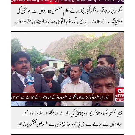
سکردو بگاردو ،قمراہ، شکور آباد بگاردو کےعوام مسلسل 10 دونوں سے بند بجلی کی
لوڈشیڈنگ کے خلاف جے ایس آر روڈ پر احتجاجی مظاہرہ راولپنڈی سکردو روڑ ہر
قسم کی ٹریفک کے لئے بند۔۔ مزید اپڈیٹس کے لیے ہمارے یوٹیوب چینل کو
سبسکرائب کریں
ڈپٹی کمشنر سکردو حفظ کریم داد چقتائی کی زلزلے اور جگلوٹ سکردو روڈ کے
معاوضوں کے حوالے سے جی بی ٹرو نیوز ایچ ڈی سے خصوصی گفتگو رپورٹر شیر
افضل روندو