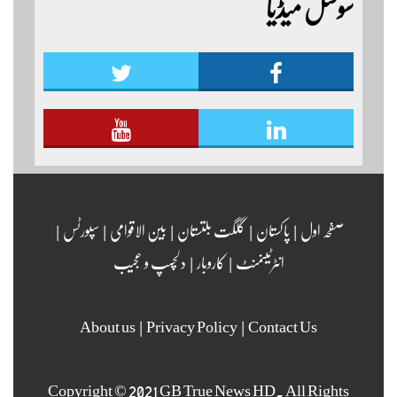
سوشل میڈیا
مزید اپڈیٹس دیکھنے کے لئے ہمارے یوٹیوب چینل لنک
پر یہاں کلک کریں
صفحہ اول
|
پاکستان
|
گلگت بلتستان
|
بین الاقوامی
|
سپورٹس
|
انٹرٹینمنٹ
|
کاروبار
|
دلچسپ و عجیب
About us
|
Privacy Policy
|
Contact Us
Copyright © 2021 GB True News HD. All Rights