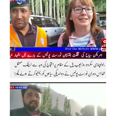
سبسکرائب کریں
راولپنڈی سکردو روڑ ایوب پل کے مقام پر احتجاج کی وجہ سے ٹریفک معطل
تھا اس دوران ٹورسٹ پولیس نے دو امریکی سیاحوں کو ریسکیو کرتے ہوئے کچورا
پہنچایا تھا امریکی سیاحوں کی گلگت بلتستان ٹورسٹ پولیس کے بارے اظہار
خیال کرتے ہوئے مزید اچھی اچھی ویڈیوز دیکھنے کے لئے ہمارے یوٹیوب چینل کو
سبسکرائب کریں