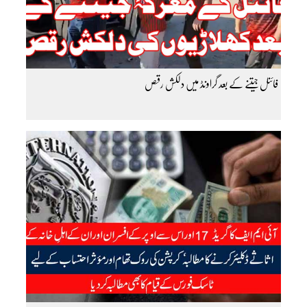
فائنل جیتنے کے بعد گراونڈ میں دلکش رقص