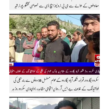
معاوضوں کے حوالے سے جی بی ٹرو نیوز ایچ ڈی سے خصوصی گفتگو رپورٹر شیر
افضل روندو
سکردو بگاردو ،قمراہ، شکور آباد بگاردو کےعوام مسلسل 10 دونوں سے بند بجلی کی
لوڈشیڈنگ کے خلاف جے ایس آر روڈ پر احتجاجی مظاہرہ راولپنڈی سکردو روڑ ہر
قسم کی ٹریفک کے لئے بند۔۔ مزید اپڈیٹس کے لیے ہمارے یوٹیوب چینل کو
سبسکرائب کریں