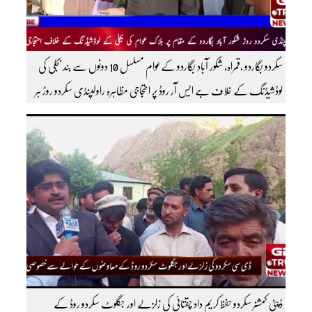
سکردو بگاردو ،قمراہ، شکور آباد بگاردو کےعوام مسلسل 10 دونوں سے بند بجلی کی
لوڈشیڈنگ کے خلاف جے ایس آر روڈ پر احتجاجی مظاہرہ راولپنڈی سکردو روڑ ہر
قسم کی ٹریفک کے لئے بند۔۔ مزید اپڈیٹس کے لیے ہمارے یوٹیوب چینل کو
سبسکرائب کریں
ڈپٹی کمشنر سکردو حفظ کریم داد چقتائی کی زلزلے اور جگلوٹ سکردو روڈ کے