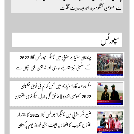
سے خصوصی گفتگو مسرور احمد بیورو چیف گلگت
سپورٹس
پریستان سٹیڈیم حشوپی میں ٹائیگر اسپورٹس گالا 2022
کے سنسنی خیز مقابلے جاری اور شائقین بھی میچوں سے
لطف اندوز ہو رہے ہیں۔ سجاد حسین نمائندہ شگر مکمل
سکردو عید گاہ اسٹیڈیم میں لٹل کریم ٹی ٹونٹی چیمپئن
وڈیوز دیکھنے لئے لئے لنک پر کلک کریں۔
2022 خصوصی انٹرویو || عاشق گل جنرل سیکرٹری بلتستان
کرکٹ ایسوسیشن کیمرہ مین یاور کمال کے ساتھ الطاف احمد
ضلع شگر حشوپی میں ٹائیگر اسپورٹس گالا 2022 کا شاندار
اسپورٹس ایڈیٹر سکردو مزید اپڈیٹس کے لئے ہمارے
افتتاح تقریب کا انعقاد یہ ایونٹ جشن نوروز، یوم پاکستان
یوٹیوب چینل لنک پر یہاں کلک کریں