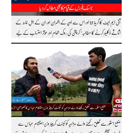
آئی ایم ایف کا گریڈ 17 اور اس سے اوپر کے افسران اور ان کے اہلِ خانہ کے
اثاثے ڈکلیئر کرنے کا مطالبہ‘ کرپشن کی روک تھام اور مؤثر احتساب کے لیے
ٹاسک فورس کے قیام کا بھی مطالبہ کردیا
ضلع استور سے تعلق رکھنے والے مزاحیہ کونٹینٹ کرییٹر وزیر احتشام عباس سے