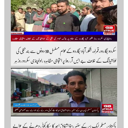
سکردو بگاردو ،قمراہ، شکور آباد بگاردو کےعوام مسلسل 10 دونوں سے بند بجلی کی
لوڈشیڈنگ کے خلاف جے ایس آر روڈ پر احتجاجی مظاہرہ راولپنڈی سکردو روڑ ہر
قسم کی ٹریفک کے لئے بند۔۔ مزید اپڈیٹس کے لیے ہمارے یوٹیوب چینل کو
سبسکرائب کریں
پاکستان مسلم لیک ن کے سنئیر رہنما اشفاق احمد کا سکارکوئی دھرنے کے حوالے