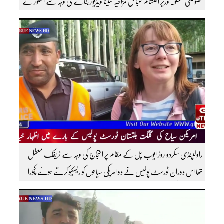
خصوصی گفتگو۔ وزیر احتشام عباس مزاحیہ شینا ویڈیوز بنانے کی وجہ سے استور کے
اندر کافی مشہور ہیں مزید اچھی اچھی ویڈیوز دیکھنے کے لئے ہمارے یوٹیوب چینل کو
سبسکرائب کریں
راولپنڈی سکردو روڑ ایوب پل کے مقام پر احتجاج کی وجہ سے ٹریفک معطل
تھا اس دوران ٹورسٹ پولیس نے دو امریکی سیاحوں کو ریسکیو کرتے ہوئے کچورا
پہنچایا تھا امریکی سیاحوں کی گلگت بلتستان ٹورسٹ پولیس کے بارے اظہار
خیال کرتے ہوئے مزید اچھی اچھی ویڈیوز دیکھنے کے لئے ہمارے یوٹیوب چینل کو