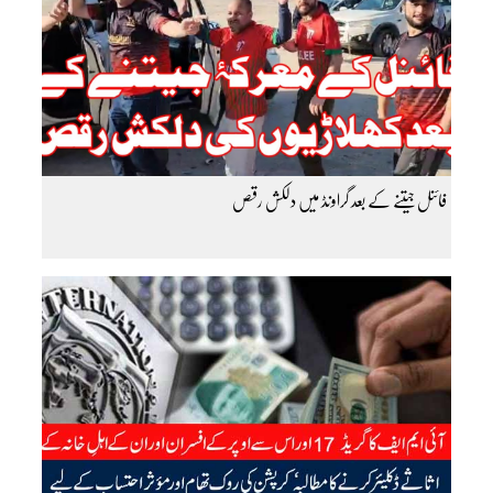
فائنل جیتنے کے بعد گراونڈ میں دلکش رقص