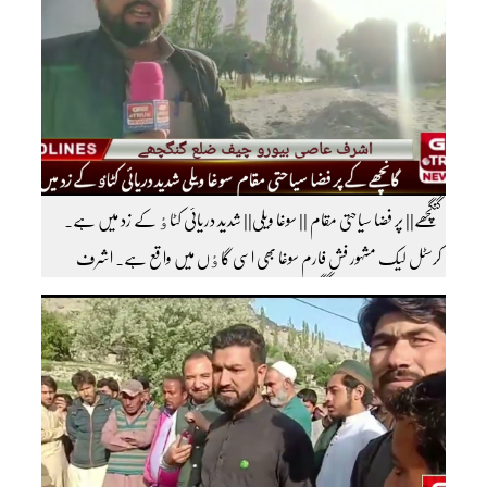
سبسکرائب کریں
گنگچھے|| پر فضا سیاحتی مقام || سوغا ویلی|| شدید دریائی کٹاٶ کے زد میں ہے۔
کرسٹل لیک مشہور فش فارم سوغا بھی اسی گاٶں میں واقع ہے۔ اشرف
عاصی بیورو چیف ضلع گنگچھے مزید اپڈیٹس دیکھنے کے لئے ہمارے یوٹیوب چینل کو
سبسکرائب کریں