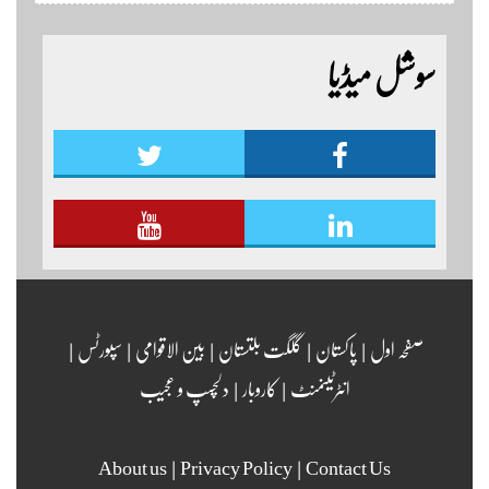
اور جشن بہاراں کی مناسبت سے ٹائیگر اسپورٹس کلب
کے زیر اہتمام منعقدہ کیا جا رہا ہے۔ سجاد حسین نمائندہ شگر
سوشل میڈیا
مزید اپڈیٹس دیکھنے کے لئے ہمارے یوٹیوب چینل لنک
پر یہاں کلک کریں
صفحہ اول
|
پاکستان
|
گلگت بلتستان
|
بین الاقوامی
|
سپورٹس
|
انٹرٹینمنٹ
|
کاروبار
|
دلچسپ و عجیب
About us
|
Privacy Policy
|
Contact Us