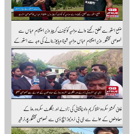
ضلع استور سے تعلق رکھنے والے مزاحیہ کونٹینٹ کرییٹر وزیر احتشام عباس سے
خصوصی گفتگو۔ وزیر احتشام عباس مزاحیہ شینا ویڈیوز بنانے کی وجہ سے استور کے
اندر کافی مشہور ہیں مزید اچھی اچھی ویڈیوز دیکھنے کے لئے ہمارے یوٹیوب چینل کو
سبسکرائب کریں
ڈپٹی کمشنر سکردو حفظ کریم داد چقتائی کی زلزلے اور جگلوٹ سکردو روڈ کے
معاوضوں کے حوالے سے جی بی ٹرو نیوز ایچ ڈی سے خصوصی گفتگو رپورٹر شیر
افضل روندو