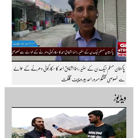
پاکستان مسلم لیک ن کے سنئیر رہنما اشفاق احمد کا سکارکوئی دھرنے کے حوالے
سے خصوصی گفتگو مسرور احمد بیورو چیف گلگت
ویڈیوز