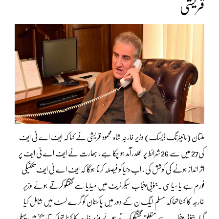
قریشی
ملتان (مانیٹرنگ ڈیسک) وزیر خارجہ شاہ محمود قریشی نے کہا کہ ایف اے ٹی ایف
کی27 میں سے 26شرائط پر عملدرآمد ہو چکا ہے ، بھارت نے ایف اے ٹی ایف پر
اثر انداز ہونے کی کوشش کی ، اب دنیا کو فیصلہ کرنا ہوگا کہ ایف اے ٹی ایف تکنیکی
فورم ہے یا سیاسی ۔جنوبی پنجاب سیکرٹریٹ میں میڈیا سے گفتگو کرتے ہوئے وزیر
خارجہ کا کہناتھا کہ مسلم لیگ ن کے دور میں پاکستان کو گرے لسٹ میں شامل کیا
گیا۔جنوبی پنجاب سے متعلق گفتگو کرتے ہوئے وزیر خارجہ کا کہنا تھا کہ تاریخ میں پہلی