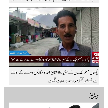
قسم کی ٹریفک کے لئے بند۔۔ مزید اپڈیٹس کے لیے ہمارے یوٹیوب چینل کو
سبسکرائب کریں
پاکستان مسلم لیک ن کے سنئیر رہنما اشفاق احمد کا سکارکوئی دھرنے کے حوالے
سے خصوصی گفتگو مسرور احمد بیورو چیف گلگت
ویڈیوز