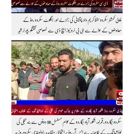
ڈپٹی کمشنر سکردو حفظ کریم داد چقتائی کی زلزلے اور جگلوٹ سکردو روڈ کے
معاوضوں کے حوالے سے جی بی ٹرو نیوز ایچ ڈی سے خصوصی گفتگو رپورٹر شیر
افضل روندو
سکردو بگاردو ،قمراہ، شکور آباد بگاردو کےعوام مسلسل 10 دونوں سے بند بجلی کی
لوڈشیڈنگ کے خلاف جے ایس آر روڈ پر احتجاجی مظاہرہ راولپنڈی سکردو روڑ ہر