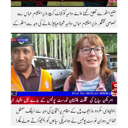
ضلع استور سے تعلق رکھنے والے مزاحیہ کونٹینٹ کرییٹر وزیر احتشام عباس سے
خصوصی گفتگو۔ وزیر احتشام عباس مزاحیہ شینا ویڈیوز بنانے کی وجہ سے استور کے
اندر کافی مشہور ہیں مزید اچھی اچھی ویڈیوز دیکھنے کے لئے ہمارے یوٹیوب چینل کو
سبسکرائب کریں
راولپنڈی سکردو روڑ ایوب پل کے مقام پر احتجاج کی وجہ سے ٹریفک معطل
تھا اس دوران ٹورسٹ پولیس نے دو امریکی سیاحوں کو ریسکیو کرتے ہوئے کچورا