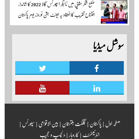
ضلع شگر حشوپی میں ٹائیگر اسپورٹس گالا 2022 کا شاندار
اسپورٹس ایڈیٹر سکردو مزید اپڈیٹس کے لئے ہمارے
افتتاح تقریب کا انعقاد یہ ایونٹ جشن نوروز، یوم پاکستان
یوٹیوب چینل لنک پر یہاں کلک کریں
اور جشن بہاراں کی مناسبت سے ٹائیگر اسپورٹس کلب
کے زیر اہتمام منعقدہ کیا جا رہا ہے۔ سجاد حسین نمائندہ شگر
سوشل میڈیا
مزید اپڈیٹس دیکھنے کے لئے ہمارے یوٹیوب چینل لنک
پر یہاں کلک کریں
صفحہ اول
|
پاکستان
|
گلگت بلتستان
|
بین الاقوامی
|
سپورٹس
|
انٹرٹینمنٹ
|
کاروبار
|
دلچسپ و عجیب