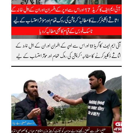
آئی ایم ایف کا گریڈ 17 اور اس سے اوپر کے افسران اور ان کے اہلِ خانہ کے
اثاثے ڈکلیئر کرنے کا مطالبہ‘ کرپشن کی روک تھام اور مؤثر احتساب کے لیے
ٹاسک فورس کے قیام کا بھی مطالبہ کردیا