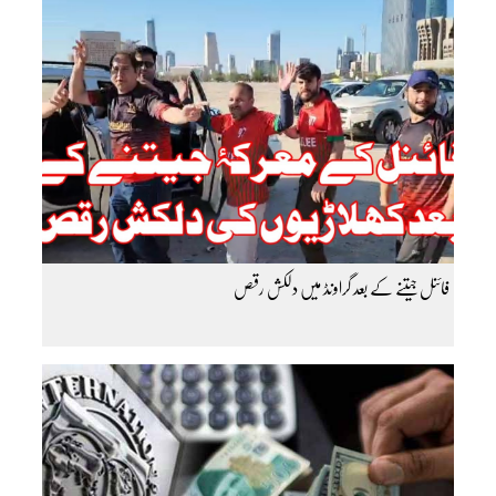
فائنل جیتنے کے بعد گراونڈ میں دلکش رقص