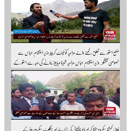
ضلع استور سے تعلق رکھنے والے مزاحیہ کونٹینٹ کرییٹر وزیر احتشام عباس سے
خصوصی گفتگو۔ وزیر احتشام عباس مزاحیہ شینا ویڈیوز بنانے کی وجہ سے استور کے
اندر کافی مشہور ہیں مزید اچھی اچھی ویڈیوز دیکھنے کے لئے ہمارے یوٹیوب چینل کو
سبسکرائب کریں
ڈپٹی کمشنر سکردو حفظ کریم داد چقتائی کی زلزلے اور جگلوٹ سکردو روڈ کے