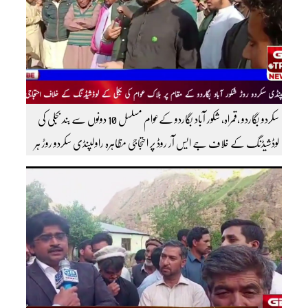
سکردو بگاردو ،قمراہ، شکور آباد بگاردو کےعوام مسلسل 10 دونوں سے بند بجلی کی
لوڈشیڈنگ کے خلاف جے ایس آر روڈ پر احتجاجی مظاہرہ راولپنڈی سکردو روڑ ہر
قسم کی ٹریفک کے لئے بند۔۔ مزید اپڈیٹس کے لیے ہمارے یوٹیوب چینل کو
سبسکرائب کریں