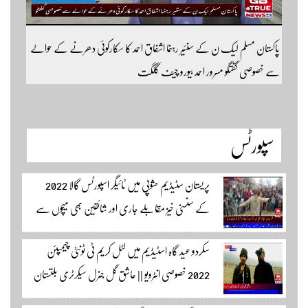
پاکستان مسلم لیک ن کے سنئیر رہنما اشفاق احمد کا سکارکوئی دھرنے کے حوالے
سے خصوصی گفتگو مسرور احمد بیورو چیف گلگت
سپورٹس
پریستان سٹیڈیم حشوپی میں ٹائیگر اسپورٹس گالا 2022
کے سنسنی خیز مقابلے جاری اور شائقین بھی میچوں سے
لطف اندوز ہو رہے ہیں۔ سجاد حسین نمائندہ شگر مکمل
سکردو عید گاہ اسٹیڈیم میں لٹل کریم ٹی ٹونٹی چیمپئن
وڈیوز دیکھنے لئے لئے لنک پر کلک کریں۔
2022 خصوصی انٹرویو || عاشق گل جنرل سیکرٹری بلتستان
کرکٹ ایسوسیشن کیمرہ مین یاور کمال کے ساتھ الطاف احمد