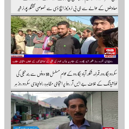
معاوضوں کے حوالے سے جی بی ٹرو نیوز ایچ ڈی سے خصوصی گفتگو رپورٹر شیر
افضل روندو
سکردو بگاردو ،قمراہ، شکور آباد بگاردو کےعوام مسلسل 10 دونوں سے بند بجلی کی
لوڈشیڈنگ کے خلاف جے ایس آر روڈ پر احتجاجی مظاہرہ راولپنڈی سکردو روڑ ہر
قسم کی ٹریفک کے لئے بند۔۔ مزید اپڈیٹس کے لیے ہمارے یوٹیوب چینل کو
سبسکرائب کریں