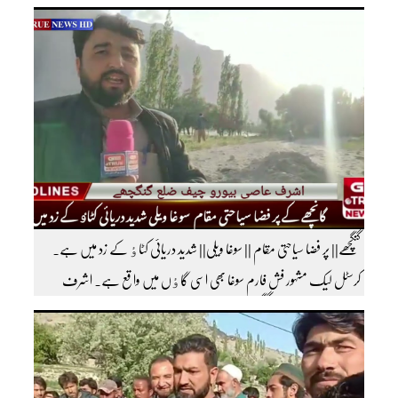
پہنچایا تھا امریکی سیاحوں کی گلگت بلتستان ٹورسٹ پولیس کے بارے اظہار
خیال کرتے ہوئے مزید اچھی اچھی ویڈیوز دیکھنے کے لئے ہمارے یوٹیوب چینل کو
سبسکرائب کریں
گنگچھے|| پر فضا سیاحتی مقام || سوغا ویلی|| شدید دریائی کٹاٶ کے زد میں ہے۔
کرسٹل لیک مشہور فش فارم سوغا بھی اسی گاٶں میں واقع ہے۔ اشرف
عاصی بیورو چیف ضلع گنگچھے مزید اپڈیٹس دیکھنے کے لئے ہمارے یوٹیوب چینل کو
سبسکرائب کریں