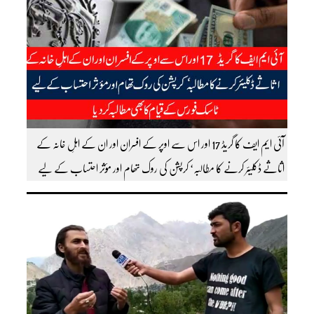
آئی ایم ایف کا گریڈ 17 اور اس سے اوپر کے افسران اور ان کے اہلِ خانہ کے
اثاثے ڈکلیئر کرنے کا مطالبہ‘ کرپشن کی روک تھام اور مؤثر احتساب کے لیے
ٹاسک فورس کے قیام کا بھی مطالبہ کردیا