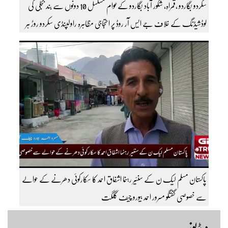
سکردو بگاردو ،قمراہ، شکور آباد بگاردو کےعوام مسلسل 10 دونوں سے بند بجلی کی
لوڈشیڈنگ کے خلاف جے ایس آر روڈ پر احتجاجی مظاہرہ راولپنڈی سکردو روڑ ہر
قسم کی ٹریفک کے لئے بند۔۔ مزید اپڈیٹس کے لیے ہمارے یوٹیوب چینل کو
سبسکرائب کریں
پاکستان مسلم لیک ن کے سنئیر رہنما اشفاق احمد کا سکارکوئی دھرنے کے حوالے
سے خصوصی گفتگو مسرور احمد بیورو چیف گلگت
ویڈیوز