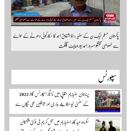
پاکستان مسلم لیک ن کے سنئیر رہنما اشفاق احمد کا سکارکوئی دھرنے کے حوالے
سے خصوصی گفتگو مسرور احمد بیورو چیف گلگت
سپورٹس
پریستان سٹیڈیم حشوپی میں ٹائیگر اسپورٹس گالا 2022
کے سنسنی خیز مقابلے جاری اور شائقین بھی میچوں سے
لطف اندوز ہو رہے ہیں۔ سجاد حسین نمائندہ شگر مکمل
سکردو عید گاہ اسٹیڈیم میں لٹل کریم ٹی ٹونٹی چیمپئن
وڈیوز دیکھنے لئے لئے لنک پر کلک کریں۔