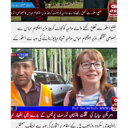
ضلع استور سے تعلق رکھنے والے مزاحیہ کونٹینٹ کرییٹر وزیر احتشام عباس سے
خصوصی گفتگو۔ وزیر احتشام عباس مزاحیہ شینا ویڈیوز بنانے کی وجہ سے استور کے
اندر کافی مشہور ہیں مزید اچھی اچھی ویڈیوز دیکھنے کے لئے ہمارے یوٹیوب چینل کو
سبسکرائب کریں
راولپنڈی سکردو روڑ ایوب پل کے مقام پر احتجاج کی وجہ سے ٹریفک معطل