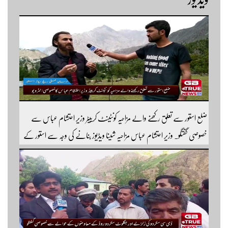
ضلع استور سے تعلق رکھنے والے مزاحیہ کونٹینٹ کرییٹر وزیر احتشام عباس سے
خصوصی گفتگو۔ وزیر احتشام عباس مزاحیہ شینا ویڈیوز بنانے کی وجہ سے استور کے
اندر کافی مشہور ہیں مزید اچھی اچھی ویڈیوز دیکھنے کے لئے ہمارے یوٹیوب چینل کو
سبسکرائب کریں