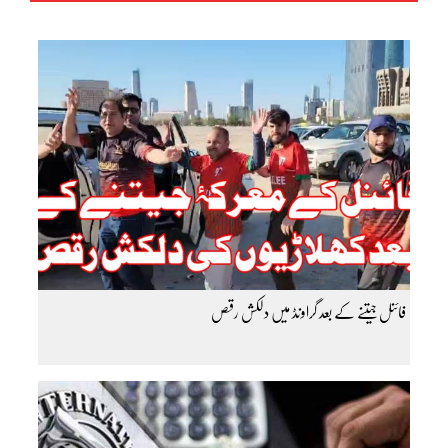
فائنل جیتنے کے بعد گراونڈ میں دلکش رقص