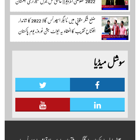
2022 خصوصی انٹرویو || عاشق گل جنرل سیکرٹری بلتستان
کرکٹ ایسوسیشن کیمرہ مین یاور کمال کے ساتھ الطاف احمد
ضلع شگر حشوپی میں ٹائیگر اسپورٹس گالا 2022 کا شاندار
اسپورٹس ایڈیٹر سکردو مزید اپڈیٹس کے لئے ہمارے
افتتاح تقریب کا انعقاد یہ ایونٹ جشن نوروز، یوم پاکستان
یوٹیوب چینل لنک پر یہاں کلک کریں
اور جشن بہاراں کی مناسبت سے ٹائیگر اسپورٹس کلب
کے زیر اہتمام منعقدہ کیا جا رہا ہے۔ سجاد حسین نمائندہ شگر
سوشل میڈیا
مزید اپڈیٹس دیکھنے کے لئے ہمارے یوٹیوب چینل لنک
پر یہاں کلک کریں