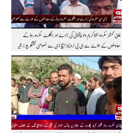
ڈپٹی کمشنر سکردو حفظ کریم داد چقتائی کی زلزلے اور جگلوٹ سکردو روڈ کے
معاوضوں کے حوالے سے جی بی ٹرو نیوز ایچ ڈی سے خصوصی گفتگو رپورٹر شیر
افضل روندو