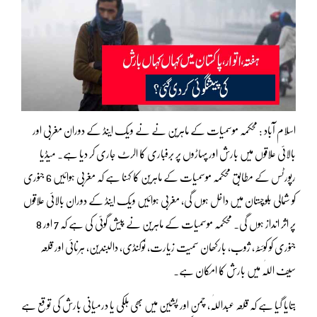
اسلام آباد : محکمہ موسمیات کے ماہرین نے نے ویک اینڈ کے دوران مغربی اور
بالائی علاقوں میں بارش اور پہاڑوں پر برفباری کا الرٹ جاری کر دیا ہے۔ میڈیا
رپورٹس کے مطابق محکمہ موسمیات کے ماہرین کا کہنا ہے کہ مغربی ہوائیں 6 جنوری
کو شمالی بلوچستان میں داخل ہوں گی، مغربی ہوائیں ویک اینڈ کے دوران بالائی علاقوں
پر اثر انداز ہوں گی۔ محکمہ موسمیات کے ماہرین نے پیش گوئی کی ہے کہ 7 اور 8
جنوری کو کوئٹہ، ژوب، بارکھان سمیت زیارت، نوکنڈی، دالبندین، ہرنائی اور قلعہ
سیف اللّٰہ میں بارش کا امکان ہے۔
بتایا گیا ہے کہ قلعہ عبداللّٰہ، چمن اور پشین میں بھی ہلکی یا درمیانی بارش کی توقع ہے