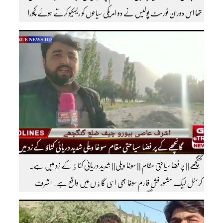
تھا اس دوران ٹورسٹ پولیس نے دو امریکی سیاحوں کو ریسکیو کرتے ہوئے کچورا
پہنچایا تھا امریکی سیاحوں کی گلگت بلتستان ٹورسٹ پولیس کے بارے اظہار
خیال کرتے ہوئے مزید اچھی اچھی ویڈیوز دیکھنے کے لئے ہمارے یوٹیوب چینل کو
سبسکرائب کریں
گنگچھے|| پر فضا سیاحتی مقام || سوغا ویلی|| شدید دریائی کٹاٶ کے زد میں ہے۔
کرسٹل لیک مشہور فش فارم سوغا بھی اسی گاٶں میں واقع ہے۔ اشرف
عاصی بیورو چیف ضلع گنگچھے مزید اپڈیٹس دیکھنے کے لئے ہمارے یوٹیوب چینل کو
سبسکرائب کریں