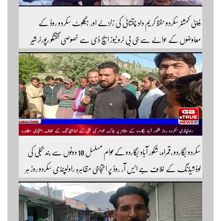
ڈپٹی کمشنر سکردو حفظ کریم داد چقتائی کی زلزلے اور جگلوٹ سکردو روڈ کے
معاوضوں کے حوالے سے جی بی ٹرو نیوز ایچ ڈی سے خصوصی گفتگو رپورٹر شیر
افضل روندو
سکردو بگاردو ،قمراہ، شکور آباد بگاردو کےعوام مسلسل 10 دونوں سے بند بجلی کی
لوڈشیڈنگ کے خلاف جے ایس آر روڈ پر احتجاجی مظاہرہ راولپنڈی سکردو روڑ ہر
قسم کی ٹریفک کے لئے بند۔۔ مزید اپڈیٹس کے لیے ہمارے یوٹیوب چینل کو
سبسکرائب کریں