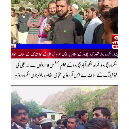
سکردو بگاردو ،قمراہ، شکور آباد بگاردو کےعوام مسلسل 10 دونوں سے بند بجلی کی
لوڈشیڈنگ کے خلاف جے ایس آر روڈ پر احتجاجی مظاہرہ راولپنڈی سکردو روڑ ہر
قسم کی ٹریفک کے لئے بند۔۔ مزید اپڈیٹس کے لیے ہمارے یوٹیوب چینل کو
سبسکرائب کریں