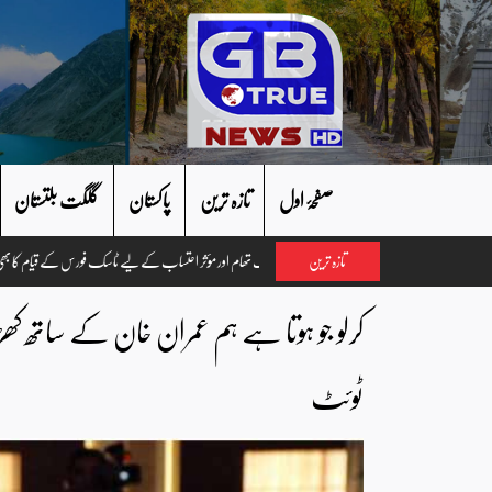
صفحۂ اول
تازہ ترین
پاکستان
گلگت بلتستان
تازہ ترین
کرلو جو ہوتا ہے ہم عمران خان کے ساتھ ک
ٹوئٹ