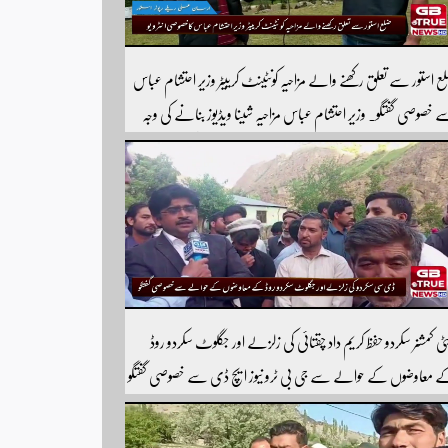
ع استور سے تعلق رکھنے والے مزاحیہ کونٹینٹ کرییٹر وزیر احتشام عباس
 خصوصی گفتگو۔ وزیر احتشام عباس مزاحیہ شینا ویڈیوز بنانے کی وجہ
 استور کے اندر کافی مشہور ہیں مزید اچھی اچھی ویڈیوز دیکھنے کے لئے
ارے یوٹیوب چینل کو سبسکرائب کریں
ٹی کمشنر سکردو حفظ کریم داد چقتائی کی زلزلے اور جگلوٹ سکردو روڈ
 معاوضوں کے حوالے سے جی بی ٹرو نیوز ایچ ڈی سے خصوصی گفتگو
ورٹر شیر افضل روندو