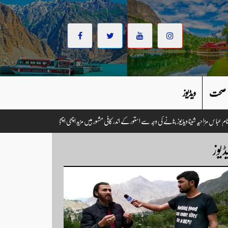
صحت
ویڈیوز
فتگو۔ وزیر احتشام عباس مزاحیہ شینا ویڈیوز بنانے کی وجہ سے استور کے اندر کافی مشہور ہیں مزید اچھی اچھی ویڈیوز 
ڈیوز