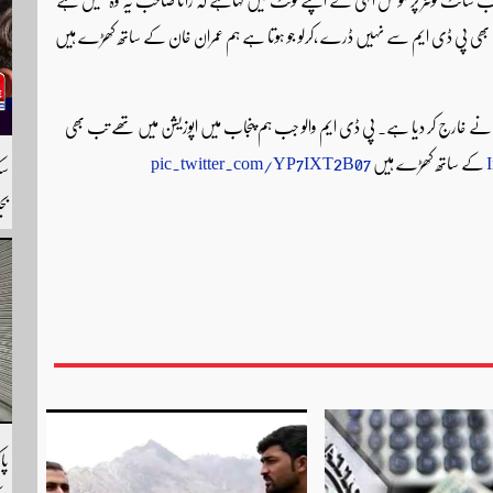
 بھی پی ڈی ایم سے نہیں ڈرے ،کرلو جو ہوتا ہے ہم عمران خان کے ساتھ کھڑے ہیں
نے خارج کر دیا ہے۔ پی ڈی ایم والو جب ہم پنجاب میں اپوزیشن میں تھے تب بھی
کے ساتھ کھڑے ہیں
pic.twitter.com/YP7IXT2B07
بج
را
لی
پا