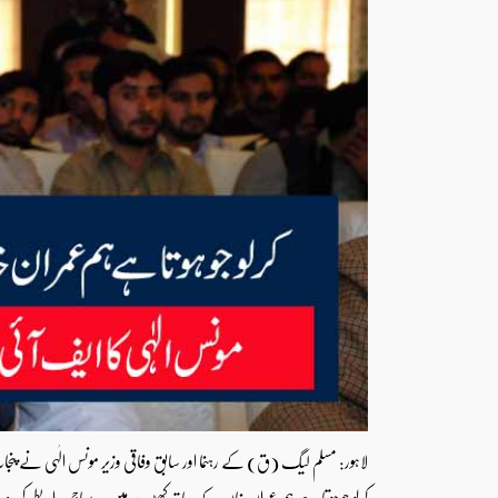
لاہور: مسلم لیگ (ق) کے رہنما اور سابق وفاقی وزیر مونس الٰہی نے پنجا
کرلو جو ہوتا ہے ہم عمران خان کے ساتھ کھڑے ہیں ۔ سماجی رابطے کی و