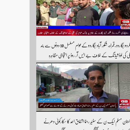
سکردو بگاردو ،قمراہ، شکور آباد بگاردو کےعوام مسلسل 10 دونوں سے بند
لی کی لوڈشیڈنگ کے خلاف جے ایس آر روڈ پر احتجاجی مظاہرہ
ولپنڈی سکردو روڑ ہر قسم کی ٹریفک کے لئے بند۔۔ مزید اپڈیٹس کے
ے ہمارے یوٹیوب چینل کو سبسکرائب کریں
کستان مسلم لیک ن کے سنئیر رہنما اشفاق احمد کا سکارکوئی دھرنے