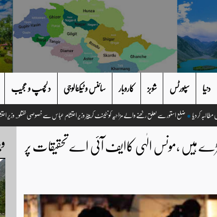
دنیا
سپورٹس
شوبز
کاروبار
سائنس و ٹیکنالوجی
دلچسپ و عجیب
ضلع استور سے تعلق رکھنے والے مزاحیہ کونٹینٹ کرییٹر وزیر احتشام عباس سے خصوصی گ
وی
ھڑے ہیں ،مونس الٰہی کاایف آئی اے تحقیقات پر