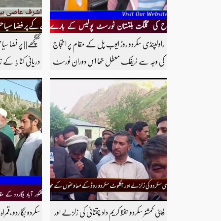
راولپنڈی سکردو روڑ ایوب پل کے مقام پر احتجاج
گنگچھے|| پر فضا سیا
کی وجہ سے ٹریفک معطل تھا اس دوران ٹورسٹ
دریائی کٹاٶ کے 
پولیس نے دو امریکی سیاحوں کو ریسکیو کرتے ہوئے
فش فارم سوغا بھ
کچورا پہنچایا تھا امریکی سیاحوں کی گلگت بلتستان
اشرف عاصی بیورو 
ٹورسٹ پولیس کے بارے اظہار خیال کرتے
دیکھنے کے لئے ہم
ہوئے مزید اچھی اچھی ویڈیوز دیکھنے کے لئے
سبسکرائب کریں
ہمارے یوٹیوب چینل کو سبسکرائب کریں
ڈپٹی کمشنر سکردو حفظ کریم داد چقتائی کی زلزلے اور
سکردو بگاردو ،قمراہ