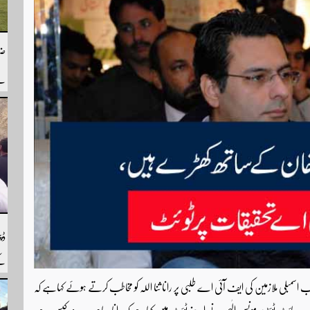
ضل
سے
سے
ہم
ڈپ
کے
رپ
ب اسمبلی ملازمین کی ایف آئی اے طلبی پر رانا ثنا اللہ کو مخاطب کرتے ہوئے کہاہے کہ
یب سائٹ ٹوئٹر پر مونس الٰہی نے اپنے ٹوئٹ میں کہاہے کہ رانا صاحب یہ وہ کیس ہے