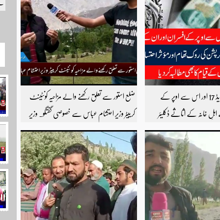
کے
آئی ایم ایف کا گریڈ 17 اور اس سے اوپر کے
ضلع استور سے تعلق رکھنے والے مزاحیہ کونٹینٹ
اہلِ خانہ کے اثاثے ڈکلیئر
کرییٹر وزیر احتشام عباس سے خصوصی گفتگو۔ وزیر
رپشن کی روک تھام اور مؤثر
احتشام عباس مزاحیہ شینا ویڈیوز بنانے کی وجہ سے
ٹاسک فورس کے قیام کا بھی
استور کے اندر کافی مشہور ہیں مزید اچھی اچھی ویڈیوز
دیکھنے کے لئے ہمارے یوٹیوب چینل کو
سبسکرائب کریں