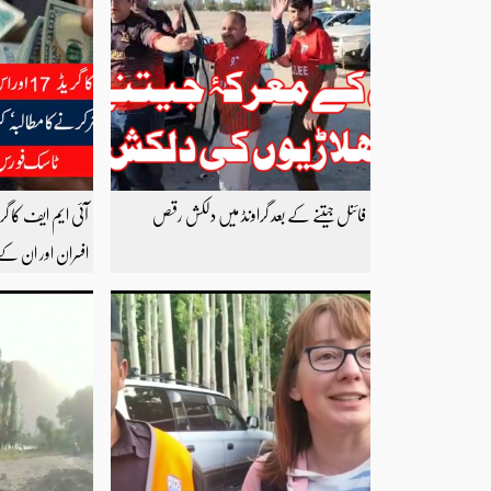
فائنل جیتنے کے بعد گراونڈ میں دلکش رقص
افسران اور ان کے 
کرنے کا مطالبہ‘ ک
احتساب کے لیے 
مطالبہ کردیا