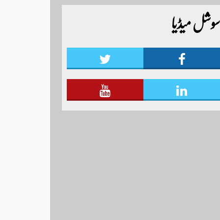
ٹائیگر اسپورٹس کلب کے زیر اہتمام منعقدہ کیا جا رہا
سوشل میڈیا
ہے۔ سجاد حسین نمائندہ شگر مزید اپڈیٹس دیکھنے
کے لئے ہمارے یوٹیوب چینل لنک پر یہاں
کلک کریں