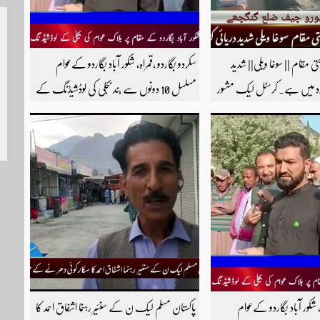
حتی مقام || سوغا ویلی|| شدید
سکردو بگاردو ،قمراہ، شکور آباد بگاردو کےعوام
زد میں ہے۔ کرسٹل لیک مشہور
مسلسل 10 دونوں سے بند بجلی کی لوڈشیڈنگ کے
ی اسی گاٶں میں واقع ہے۔
خلاف جے ایس آر روڈ پر احتجاجی مظاہرہ راولپنڈی
چیف ضلع گنگچھے مزید اپڈیٹس
سکردو روڑ ہر قسم کی ٹریفک کے لئے بند۔۔ مزید
ارے یوٹیوب چینل کو
اپڈیٹس کے لیے ہمارے یوٹیوب چینل کو
سبسکرائب کریں
، شکور آباد بگاردو کےعوام
پاکستان مسلم لیک ن کے سنئیر رہنما اشفاق احمد کا