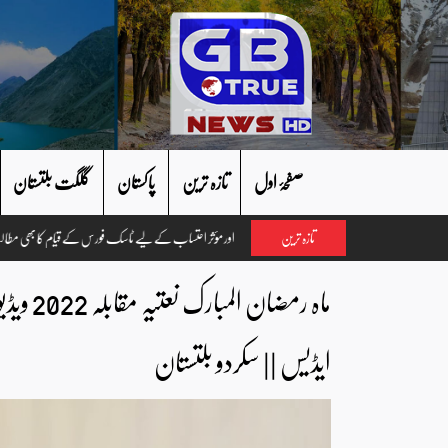
صفحۂ اول
تازہ ترین
پاکستان
گلگت بلتستان
تازہ ترین
ایڈیس || سکردو بلتستان