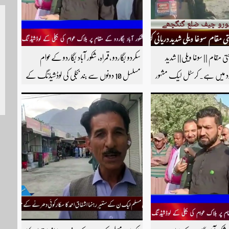
حتی مقام || سوغا ویلی|| شدید
سکردو بگاردو ،قمراہ، شکور آباد بگاردو کےعوام
زد میں ہے۔ کرسٹل لیک مشہور
مسلسل 10 دونوں سے بند بجلی کی لوڈشیڈنگ کے
ی اسی گاٶں میں واقع ہے۔
خلاف جے ایس آر روڈ پر احتجاجی مظاہرہ راولپنڈی
چیف ضلع گنگچھے مزید اپڈیٹس
سکردو روڑ ہر قسم کی ٹریفک کے لئے بند۔۔ مزید
ارے یوٹیوب چینل کو
اپڈیٹس کے لیے ہمارے یوٹیوب چینل کو
سبسکرائب کریں