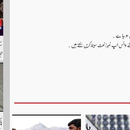
ہو رہا ہے ۔
بج
را
لی
پا