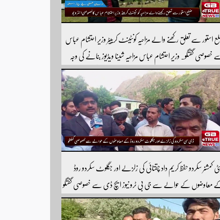
ع استور سے تعلق رکھنے والے مزاحیہ کونٹینٹ کرییٹر وزیر احتشام عباس
 خصوصی گفتگو۔ وزیر احتشام عباس مزاحیہ شینا ویڈیوز بنانے کی وجہ
 استور کے اندر کافی مشہور ہیں مزید اچھی اچھی ویڈیوز دیکھنے کے لئے
ارے یوٹیوب چینل کو سبسکرائب کریں
ٹی کمشنر سکردو حفظ کریم داد چقتائی کی زلزلے اور جگلوٹ سکردو روڈ
 معاوضوں کے حوالے سے جی بی ٹرو نیوز ایچ ڈی سے خصوصی گفتگو
ورٹر شیر افضل روندو