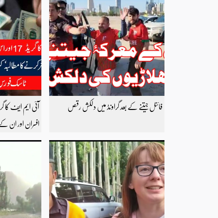
فائنل جیتنے کے بعد گراونڈ میں دلکش رقص
افسران اور ان کے 
کرنے کا مطالبہ‘ ک
احتساب کے لیے 
مطالبہ کردیا