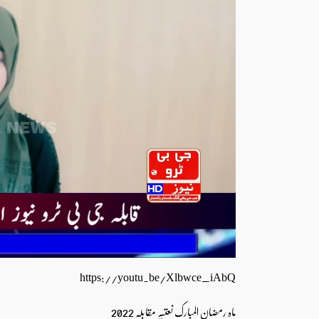
https://youtu.be/Xlbwce_iAbQ
ماہ رمضان المبارک نعتیہ مقابلہ 2022