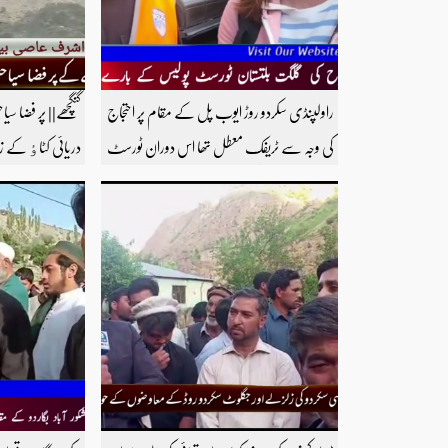
راولپنڈی سکردو روڑ ایوب پل کے مقام پر احتجاج
گنگچھے|| پر فضا سیا
کی وجہ سے ٹریفک معطل تھا اس دوران ٹورسٹ
دریائی کٹاٶ کے 
پولیس نے دو امریکی سیاحوں کو ریسکیو کرتے ہوئے
فش فارم سوغا بھ
کچورا پہنچایا تھا امریکی سیاحوں کی گلگت بلتستان
اشرف عاصی بیورو 
ٹورسٹ پولیس کے بارے اظہار خیال کرتے
دیکھنے کے لئے ہم
ہوئے مزید اچھی اچھی ویڈیوز دیکھنے کے لئے
سبسکرائب کریں
ہمارے یوٹیوب چینل کو سبسکرائب کریں