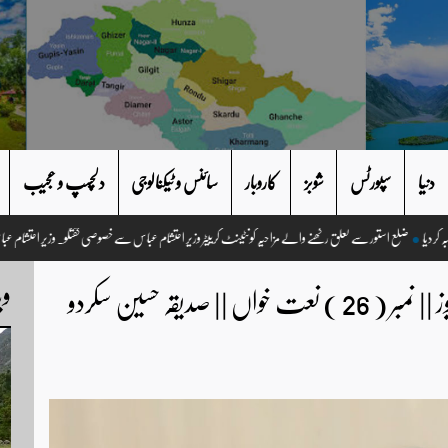
دنیا
سپورٹس
شوبز
کاروبار
سائنس و ٹیکنالوجی
دلچسپ و عجیب
ضلع استور سے تعلق رکھنے والے مزاحیہ کونٹینٹ کرییٹر وزیر احتشام عباس سے خصوصی گفتگو
وی
ماہ رمضان المبارک نعتیہ مقابلہ 2022 ویڈیوز || نمبر ( 26 ) نعت خواں || صدیقہ حسین سکردو