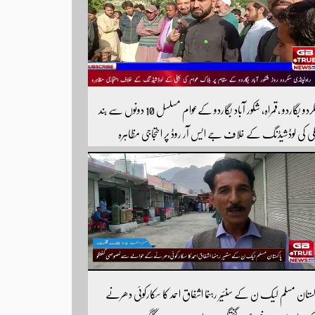
سکردو بگاردو ،قمراہ، شکور آباد بگاردو کےعوام مسلسل 10 دونوں سے بند
لی کی لوڈشیڈنگ کے خلاف جے ایس آر روڈ پر احتجاجی مظاہرہ
ولپنڈی سکردو روڑ ہر قسم کی ٹریفک کے لئے بند۔۔ مزید اپڈیٹس کے
ے ہمارے یوٹیوب چینل کو سبسکرائب کریں
کستان مسلم لیک ن کے سنئیر رہنما اشفاق احمد کا سکارکوئی دھرنے