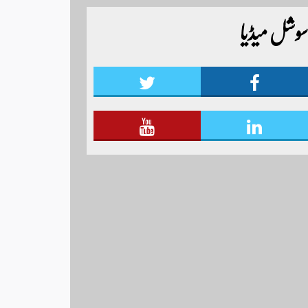
ٹائیگر اسپورٹس کلب کے زیر اہتمام منعقدہ کیا جا رہا
سوشل میڈیا
ہے۔ سجاد حسین نمائندہ شگر مزید اپڈیٹس دیکھنے
کے لئے ہمارے یوٹیوب چینل لنک پر یہاں
کلک کریں