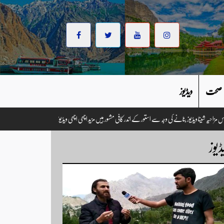
صحت
ویڈیوز
۔ وزیر احتشام عباس مزاحیہ شینا ویڈیوز بنانے کی وجہ سے استور کے اندر کافی مشہور ہیں مزید اچھی اچھی ویڈیوز دیکھن
ڈیوز