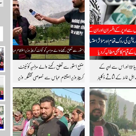
کے
آئی ایم ایف کا گریڈ 17 اور اس سے اوپر کے
ضلع استور سے تعلق رکھنے والے مزاحیہ کونٹینٹ
اہلِ خانہ کے اثاثے ڈکلیئر
کرییٹر وزیر احتشام عباس سے خصوصی گفتگو۔ وزیر
رپشن کی روک تھام اور مؤثر
احتشام عباس مزاحیہ شینا ویڈیوز بنانے کی وجہ سے
ٹاسک فورس کے قیام کا بھی
استور کے اندر کافی مشہور ہیں مزید اچھی اچھی ویڈیوز
دیکھنے کے لئے ہمارے یوٹیوب چینل کو
سبسکرائب کریں