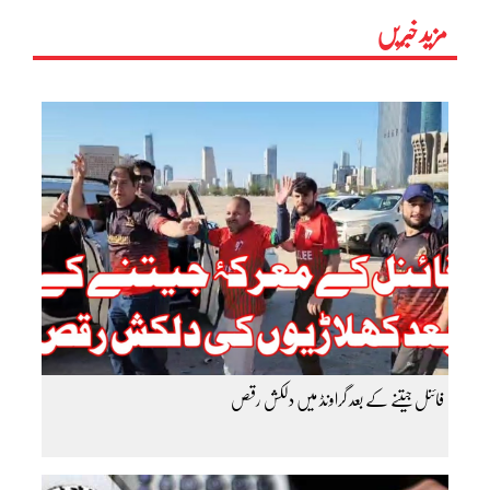
مزید خبریں
فائنل جیتنے کے بعد گراونڈ میں دلکش رقص