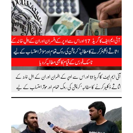
آئی ایم ایف کا گریڈ 17 اور اس سے اوپر کے افسران اور ان کے اہلِ خانہ کے
اثاثے ڈکلیئر کرنے کا مطالبہ‘ کرپشن کی روک تھام اور مؤثر احتساب کے لیے
ٹاسک فورس کے قیام کا بھی مطالبہ کردیا