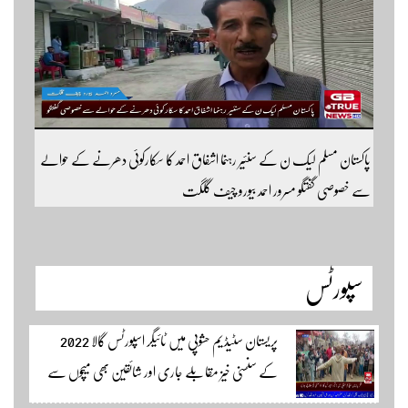
سبسکرائب کریں
پاکستان مسلم لیک ن کے سنئیر رہنما اشفاق احمد کا سکارکوئی دھرنے کے حوالے
سے خصوصی گفتگو مسرور احمد بیورو چیف گلگت
سپورٹس
پریستان سٹیڈیم حشوپی میں ٹائیگر اسپورٹس گالا 2022
کے سنسنی خیز مقابلے جاری اور شائقین بھی میچوں سے
لطف اندوز ہو رہے ہیں۔ سجاد حسین نمائندہ شگر مکمل