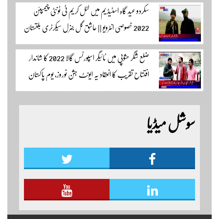
سکردو عید گاہ اسٹیڈیم میں لٹل کریم ٹی ٹونٹی چیمپئن
وڈیوز دیکھنے لئے لئے لنک پر کلک کریں۔
2022 خصوصی انٹرویو || عاشق گل جنرل سیکرٹری بلتستان
کرکٹ ایسوسیشن کیمرہ مین یاور کمال کے ساتھ الطاف احمد
ضلع شگر حشوپی میں ٹائیگر اسپورٹس گالا 2022 کا شاندار
اسپورٹس ایڈیٹر سکردو مزید اپڈیٹس کے لئے ہمارے
افتتاح تقریب کا انعقاد یہ ایونٹ جشن نوروز، یوم پاکستان
یوٹیوب چینل لنک پر یہاں کلک کریں
اور جشن بہاراں کی مناسبت سے ٹائیگر اسپورٹس کلب
کے زیر اہتمام منعقدہ کیا جا رہا ہے۔ سجاد حسین نمائندہ شگر
سوشل میڈیا
مزید اپڈیٹس دیکھنے کے لئے ہمارے یوٹیوب چینل لنک
پر یہاں کلک کریں