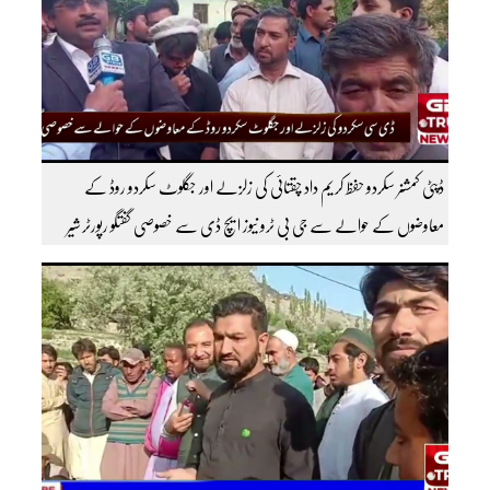
ڈپٹی کمشنر سکردو حفظ کریم داد چقتائی کی زلزلے اور جگلوٹ سکردو روڈ کے
معاوضوں کے حوالے سے جی بی ٹرو نیوز ایچ ڈی سے خصوصی گفتگو رپورٹر شیر
افضل روندو