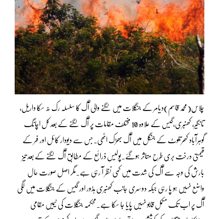
چلاس(محمد قاسم)دیامر کے جنگلات میں لگنے والی آگ کا سلسلہ رک نہ سکا داریل،
تانگیر، کھنبری،گیس کے علاوہ 10 مختلف مقامات پر آگ لگنے کے بعد کل اچانگ
گوہرآباد کھرتلوٹ کے جنگل میں آگ بھڑک اٹھی۔جس سے دیودار کائل اور فر کے
قیمتی درخت بری طرح متاثر ہوگئے۔پولیس ذرائع کے مطابق آگ لگنے کے بعد تیز
بارش کی وجہ سے آگ کی شدت میں کمی نظر آ رہی ہے۔مگر اصل صورت حال
واضع نہیں ہو پا رہی جبکہ دوسری جانب کھنبری ہڈور اور گیس کے جنگلات میں لگی
آگ پر اب تک مکمل قابو نہیں پایا جا سکا ہے۔محکمہ جنگلات کی ٹیمیں مقامی