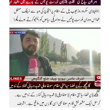
راولپنڈی سکردو روڑ ایوب پل کے مقام پر احتجاج کی وجہ سے ٹریفک معطل
تھا اس دوران ٹورسٹ پولیس نے دو امریکی سیاحوں کو ریسکیو کرتے ہوئے کچورا
پہنچایا تھا امریکی سیاحوں کی گلگت بلتستان ٹورسٹ پولیس کے بارے اظہار
خیال کرتے ہوئے مزید اچھی اچھی ویڈیوز دیکھنے کے لئے ہمارے یوٹیوب چینل کو
سبسکرائب کریں
گنگچھے|| پر فضا سیاحتی مقام || سوغا ویلی|| شدید دریائی کٹاٶ کے زد میں ہے۔
کرسٹل لیک مشہور فش فارم سوغا بھی اسی گاٶں میں واقع ہے۔ اشرف