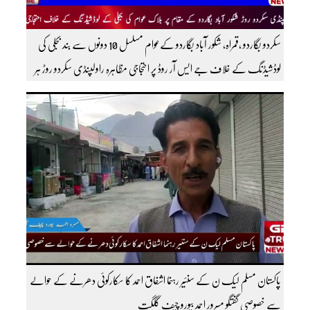
سکردو بگاردو ،قمراہ، شکور آباد بگاردو کےعوام مسلسل 10 دونوں سے بند بجلی کی
لوڈشیڈنگ کے خلاف جے ایس آر روڈ پر احتجاجی مظاہرہ راولپنڈی سکردو روڑ ہر
قسم کی ٹریفک کے لئے بند۔۔ مزید اپڈیٹس کے لیے ہمارے یوٹیوب چینل کو
سبسکرائب کریں
پاکستان مسلم لیک ن کے سنئیر رہنما اشفاق احمد کا سکارکوئی دھرنے کے حوالے
سے خصوصی گفتگو مسرور احمد بیورو چیف گلگت