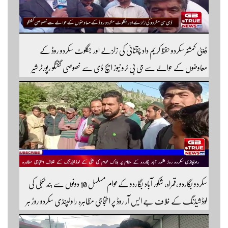
ڈپٹی کمشنر سکردو حفظ کریم داد چقتائی کی زلزلے اور جگلوٹ سکردو روڈ کے
معاوضوں کے حوالے سے جی بی ٹرو نیوز ایچ ڈی سے خصوصی گفتگو رپورٹر شیر
افضل روندو
سکردو بگاردو ،قمراہ، شکور آباد بگاردو کےعوام مسلسل 10 دونوں سے بند بجلی کی
لوڈشیڈنگ کے خلاف جے ایس آر روڈ پر احتجاجی مظاہرہ راولپنڈی سکردو روڑ ہر
قسم کی ٹریفک کے لئے بند۔۔ مزید اپڈیٹس کے لیے ہمارے یوٹیوب چینل کو