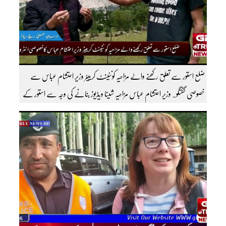
ضلع استور سے تعلق رکھنے والے مزاحیہ کونٹینٹ کرییٹر وزیر احتشام عباس سے
خصوصی گفتگو۔ وزیر احتشام عباس مزاحیہ شینا ویڈیوز بنانے کی وجہ سے استور کے
اندر کافی مشہور ہیں مزید اچھی اچھی ویڈیوز دیکھنے کے لئے ہمارے یوٹیوب چینل کو
سبسکرائب کریں