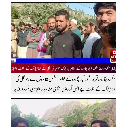
عاصی بیورو چیف ضلع گنگچھے مزید اپڈیٹس دیکھنے کے لئے ہمارے یوٹیوب چینل کو
سبسکرائب کریں
سکردو بگاردو ،قمراہ، شکور آباد بگاردو کےعوام مسلسل 10 دونوں سے بند بجلی کی
لوڈشیڈنگ کے خلاف جے ایس آر روڈ پر احتجاجی مظاہرہ راولپنڈی سکردو روڑ ہر
قسم کی ٹریفک کے لئے بند۔۔ مزید اپڈیٹس کے لیے ہمارے یوٹیوب چینل کو
سبسکرائب کریں