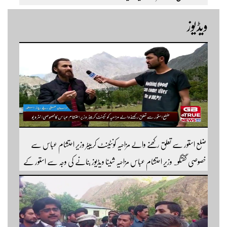
ویڈیوز
ضلع استور سے تعلق رکھنے والے مزاحیہ کونٹینٹ کرییٹر وزیر احتشام عباس سے
خصوصی گفتگو۔ وزیر احتشام عباس مزاحیہ شینا ویڈیوز بنانے کی وجہ سے استور کے
اندر کافی مشہور ہیں مزید اچھی اچھی ویڈیوز دیکھنے کے لئے ہمارے یوٹیوب چینل کو
سبسکرائب کریں