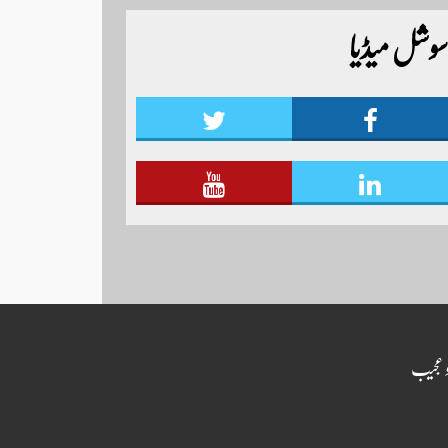
ٹائیگر اسپورٹس کلب کے زیر اہتمام منعقدہ کیا جا رہا
سوشل میڈیا
ہے۔ سجاد حسین نمائندہ شگر مزید اپڈیٹس دیکھنے
کے لئے ہمارے یوٹیوب چینل لنک پر یہاں
کلک کریں
 عجیب