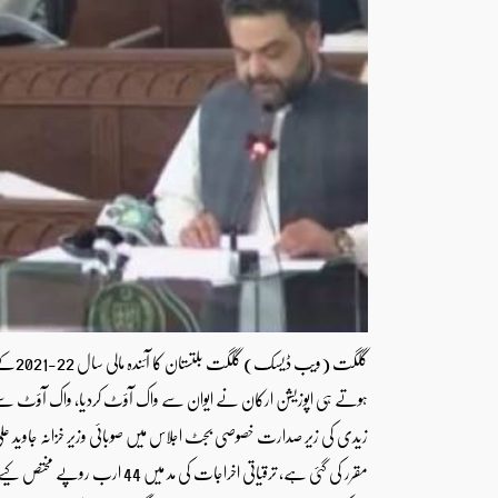
ہوتے ہی اپوزیشن ارکان نے ایوان سے واک آؤٹ کردیا، واک آؤٹ سے قبل