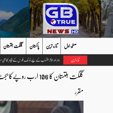
صفحۂ اول
تازہ ترین
پاکستان
گلگت بلتستان
تازہ ترین
مقرر