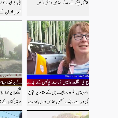
فائنل جیتنے کے بعد گراونڈ میں دلکش رقص
افسران اور ان کے 
کرنے کا مطالبہ‘ ک
احتساب کے لیے 
مطالبہ کردیا
راولپنڈی سکردو روڑ ایوب پل کے مقام پر احتجاج
گنگچھے|| پر فضا سیا
کی وجہ سے ٹریفک معطل تھا اس دوران ٹورسٹ
دریائی کٹاٶ کے 
پولیس نے دو امریکی سیاحوں کو ریسکیو کرتے ہوئے
فش فارم سوغا بھ