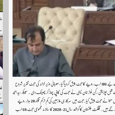
ضل
سے
سے
ہم
گلگت (ویب ڈیسک) گلگت بلتستان کا آئندہ مالی سال 22-2021کے لیے 106 ارب روپے کا بجٹ پیش کردیا گیا ، صوبائی وزیر خزانہ کی بجٹ تقریر شروع
ڈپ
 اپوزیشن رکن نواز خان ناجی نے بجٹ کی کاپی پھاڑ کر پھینک دی ۔ سپیکر سید امجد
کے
زیدی کی زیر صدارت خصوصی بجٹ اجلاس میں صوبائی وزیر خزانہ جاوید علی منوا نے بجٹ پیش کیا۔بجٹ میں سرکاری ملازمین کی کم از کم تنخواہ 20 ہزار روپے
رپ
مقرر کی گئی ہے، ترقیاتی اخراجات کی مد میں 44 ارب روپے مختص کیے گئے ہیں۔ گلگت بلتستان کا گزشتہ سال21-2020 کا سالانہ مجموعی بجٹ 68 ارب