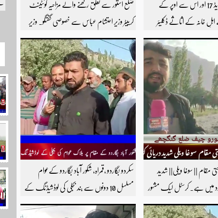
کے
آئی ایم ایف کا گریڈ 17 اور اس سے اوپر کے
ضلع استور سے تعلق رکھنے والے مزاحیہ کونٹینٹ
اہلِ خانہ کے اثاثے ڈکلیئر
کرییٹر وزیر احتشام عباس سے خصوصی گفتگو۔ وزیر
رپشن کی روک تھام اور مؤثر
احتشام عباس مزاحیہ شینا ویڈیوز بنانے کی وجہ سے
ٹاسک فورس کے قیام کا بھی
استور کے اندر کافی مشہور ہیں مزید اچھی اچھی ویڈیوز
دیکھنے کے لئے ہمارے یوٹیوب چینل کو
سبسکرائب کریں
حتی مقام || سوغا ویلی|| شدید
سکردو بگاردو ،قمراہ، شکور آباد بگاردو کےعوام
زد میں ہے۔ کرسٹل لیک مشہور
مسلسل 10 دونوں سے بند بجلی کی لوڈشیڈنگ کے
ی اسی گاٶں میں واقع ہے۔
خلاف جے ایس آر روڈ پر احتجاجی مظاہرہ راولپنڈی