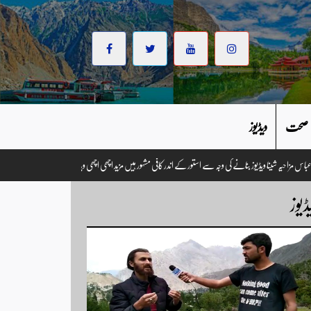
صحت
ویڈیوز
تگو۔ وزیر احتشام عباس مزاحیہ شینا ویڈیوز بنانے کی وجہ سے استور کے اندر کافی مشہور ہیں مزید اچھی اچھی ویڈیوز د
ڈیوز