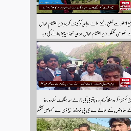
ع استور سے تعلق رکھنے والے مزاحیہ کونٹینٹ کرییٹر وزیر احتشام عباس
 خصوصی گفتگو۔ وزیر احتشام عباس مزاحیہ شینا ویڈیوز بنانے کی وجہ
 استور کے اندر کافی مشہور ہیں مزید اچھی اچھی ویڈیوز دیکھنے کے لئے
ارے یوٹیوب چینل کو سبسکرائب کریں
ٹی کمشنر سکردو حفظ کریم داد چقتائی کی زلزلے اور جگلوٹ سکردو روڈ
 معاوضوں کے حوالے سے جی بی ٹرو نیوز ایچ ڈی سے خصوصی گفتگو
ورٹر شیر افضل روندو