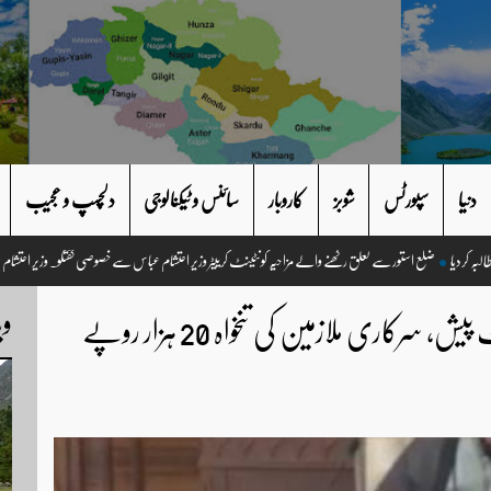
دنیا
سپورٹس
شوبز
کاروبار
سائنس و ٹیکنالوجی
دلچسپ و عجیب
ضلع استور سے تعلق رکھنے والے مزاحیہ کونٹینٹ کرییٹر وزیر احتشام عباس سے خصوصی گف
وی
گلگت بلتستان کا 106 ارب روپےکا بجٹ پیش، سرکاری ملازمین کی تنخواہ 20 ہزار روپے