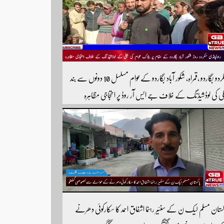
سکردو بگاردو ،قمراہ، شکور آباد بگاردو کےعوام مسلسل 10 دونوں سے بند
لی کی لوڈشیڈنگ کے خلاف جے ایس آر روڈ پر احتجاجی مظاہرہ
ولپنڈی سکردو روڑ ہر قسم کی ٹریفک کے لئے بند۔۔ مزید اپڈیٹس کے
ے ہمارے یوٹیوب چینل کو سبسکرائب کریں
کستان مسلم لیک ن کے سنئیر رہنما اشفاق احمد کا سکارکوئی دھرنے