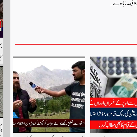
بج
را
لی
پا