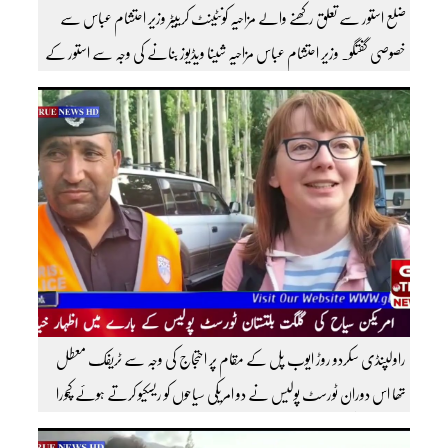
ضلع استور سے تعلق رکھنے والے مزاحیہ کونٹینٹ کرییٹر وزیر احتشام عباس سے
خصوصی گفتگو۔ وزیر احتشام عباس مزاحیہ شینا ویڈیوز بنانے کی وجہ سے استور کے
اندر کافی مشہور ہیں مزید اچھی اچھی ویڈیوز دیکھنے کے لئے ہمارے یوٹیوب چینل کو
سبسکرائب کریں
راولپنڈی سکردو روڑ ایوب پل کے مقام پر احتجاج کی وجہ سے ٹریفک معطل
تھا اس دوران ٹورسٹ پولیس نے دو امریکی سیاحوں کو ریسکیو کرتے ہوئے کچورا
پہنچایا تھا امریکی سیاحوں کی گلگت بلتستان ٹورسٹ پولیس کے بارے اظہار