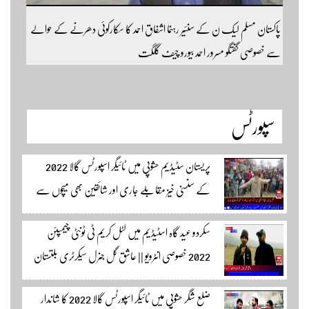
پاکستان مسلم لیک ن کے سنئیر رہنما اشفاق احمد کا سکارکوئی دھرنے کے حوالے
سے خصوصی گفتگو مسرور احمد بیورو چیف گلگت
سپورٹس
پریستان سٹیڈیم حشوپی میں ٹائیگر اسپورٹس گالا 2022
کے سنسنی خیز مقابلے جاری اور شائقین بھی میچوں سے
لطف اندوز ہو رہے ہیں۔ سجاد حسین نمائندہ شگر مکمل
سکردو عید گاہ اسٹیڈیم میں لٹل کریم ٹی ٹونٹی چیمپئن
وڈیوز دیکھنے لئے لئے لنک پر کلک کریں۔
2022 خصوصی انٹرویو || عاشق گل جنرل سیکرٹری بلتستان
کرکٹ ایسوسیشن کیمرہ مین یاور کمال کے ساتھ الطاف احمد
ضلع شگر حشوپی میں ٹائیگر اسپورٹس گالا 2022 کا شاندار
اسپورٹس ایڈیٹر سکردو مزید اپڈیٹس کے لئے ہمارے