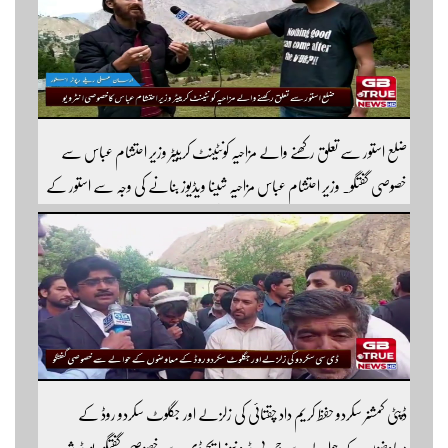
ضلع استور سے تعلق رکھنے والے مزاحیہ کونٹینٹ کرییٹر وزیر احتشام عباس سے
خصوصی گفتگو۔ وزیر احتشام عباس مزاحیہ شینا ویڈیوز بنانے کی وجہ سے استور کے
اندر کافی مشہور ہیں مزید اچھی اچھی ویڈیوز دیکھنے کے لئے ہمارے یوٹیوب چینل کو
سبسکرائب کریں
ڈپٹی کمشنر سکردو حفظ کریم داد چقتائی کی زلزلے اور جگلوٹ سکردو روڈ کے
معاوضوں کے حوالے سے جی بی ٹرو نیوز ایچ ڈی سے خصوصی گفتگو رپورٹر شیر