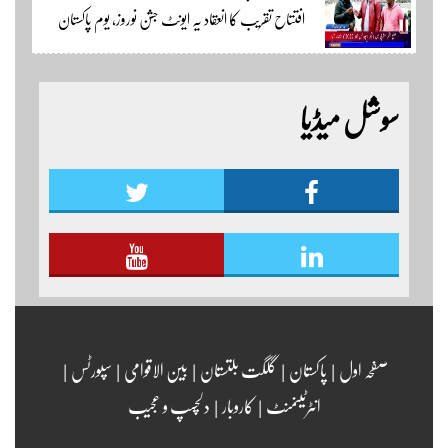
افتتاح تقریب کا انعقاد یہ ایونٹ جشن نوروز، یوم پاکستان
یوٹیوب چینل لنک پر یہاں کلک کریں
اور جشن بہاراں کی مناسبت سے ٹائیگر اسپورٹس کلب
کے زیر اہتمام منعقدہ کیا جا رہا ہے۔ سجاد حسین نمائندہ شگر
سوشل میڈیا
مزید اپڈیٹس دیکھنے کے لئے ہمارے یوٹیوب چینل لنک
پر یہاں کلک کریں
صفحہ اول
|
پاکستان
|
گلگت بلتستان
|
بین الاقوامی
|
سپورٹس
|
انٹرٹینمنٹ
|
کاروبار
|
دلچسپ و عجیب