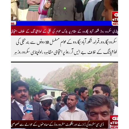
سکردو بگاردو ،قمراہ، شکور آباد بگاردو کےعوام مسلسل 10 دونوں سے بند بجلی کی
لوڈشیڈنگ کے خلاف جے ایس آر روڈ پر احتجاجی مظاہرہ راولپنڈی سکردو روڑ ہر
قسم کی ٹریفک کے لئے بند۔۔ مزید اپڈیٹس کے لیے ہمارے یوٹیوب چینل کو
سبسکرائب کریں