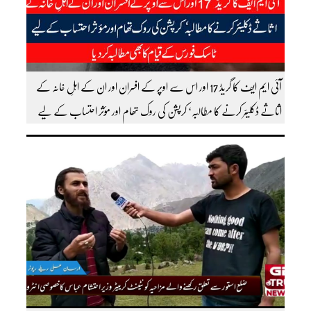
آئی ایم ایف کا گریڈ 17 اور اس سے اوپر کے افسران اور ان کے اہلِ خانہ کے
اثاثے ڈکلیئر کرنے کا مطالبہ‘ کرپشن کی روک تھام اور مؤثر احتساب کے لیے
ٹاسک فورس کے قیام کا بھی مطالبہ کردیا