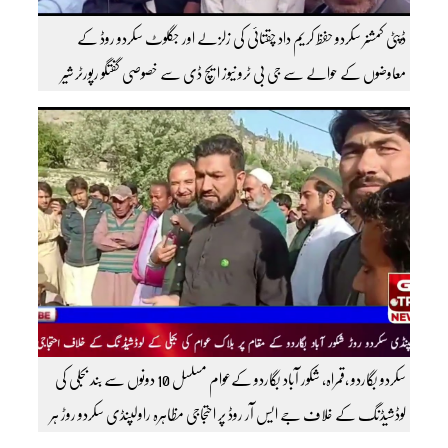
ڈپٹی کمشنر سکردو حفظ کریم داد چقتائی کی زلزلے اور جگلوٹ سکردو روڈ کے
معاوضوں کے حوالے سے جی بی ٹرو نیوز ایچ ڈی سے خصوصی گفتگو رپورٹر شیر
افضل روندو
سکردو بگاردو ،قمراہ، شکور آباد بگاردو کےعوام مسلسل 10 دونوں سے بند بجلی کی
لوڈشیڈنگ کے خلاف جے ایس آر روڈ پر احتجاجی مظاہرہ راولپنڈی سکردو روڑ ہر