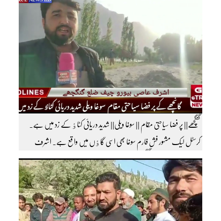
خیال کرتے ہوئے مزید اچھی اچھی ویڈیوز دیکھنے کے لئے ہمارے یوٹیوب چینل کو
سبسکرائب کریں
گنگچھے|| پر فضا سیاحتی مقام || سوغا ویلی|| شدید دریائی کٹاٶ کے زد میں ہے۔
کرسٹل لیک مشہور فش فارم سوغا بھی اسی گاٶں میں واقع ہے۔ اشرف
عاصی بیورو چیف ضلع گنگچھے مزید اپڈیٹس دیکھنے کے لئے ہمارے یوٹیوب چینل کو
سبسکرائب کریں