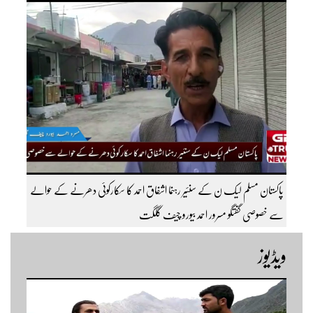
قسم کی ٹریفک کے لئے بند۔۔ مزید اپڈیٹس کے لیے ہمارے یوٹیوب چینل کو
سبسکرائب کریں
پاکستان مسلم لیک ن کے سنئیر رہنما اشفاق احمد کا سکارکوئی دھرنے کے حوالے
سے خصوصی گفتگو مسرور احمد بیورو چیف گلگت
ویڈیوز