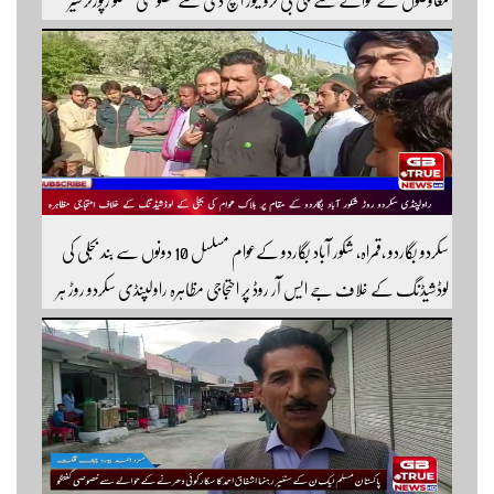
افضل روندو
سکردو بگاردو ،قمراہ، شکور آباد بگاردو کےعوام مسلسل 10 دونوں سے بند بجلی کی
لوڈشیڈنگ کے خلاف جے ایس آر روڈ پر احتجاجی مظاہرہ راولپنڈی سکردو روڑ ہر
قسم کی ٹریفک کے لئے بند۔۔ مزید اپڈیٹس کے لیے ہمارے یوٹیوب چینل کو
سبسکرائب کریں